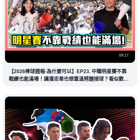
09:17
【2026棒球週報-為什麼可以】EP23. 中職明星賽不靠
戰績也能滿場！讓潘忠韋也想重溫劈腿接球？看似歡樂
教練都暗中觀察