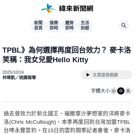
新聞
娛樂
體育
生活
首頁
即時
即時
財經
TPBL》為何選擇再度回台效力？ 麥卡洛
笑稱：我女兒愛Hello Kitty
2025/10/16
文章語音朗讀
林暐凱／桃園報導
字體大小
小
中
大
過去曾效力於新北國王、福爾摩沙夢想家的洋將麥卡
洛(Chris McCullough)，本季再度回到台灣加盟TPBL
台啤永豐雲豹，在15日的雲豹開季記者會後，麥卡洛