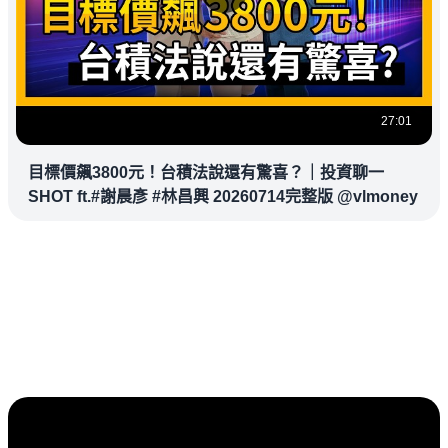
27:01
目標價飆3800元！台積法說還有驚喜？｜投資聊一
SHOT ft.#謝晨彥 #林昌興 20260714完整版 @vlmoney