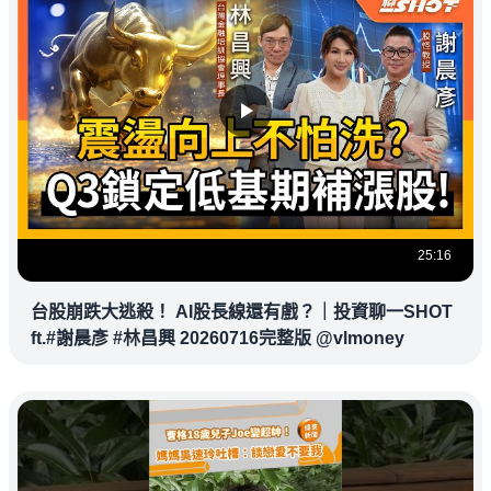
25:16
台股崩跌大逃殺！ AI股長線還有戲？｜投資聊一SHOT
ft.#謝晨彥 #林昌興 20260716完整版 @vlmoney