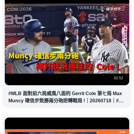
02:52
#MLB 面對前六局威風八面的 Gerrit Cole 第七局 Max
Muncy 確信步致勝兩分砲逆轉戰局 !｜20260718｜#洛
杉磯道奇