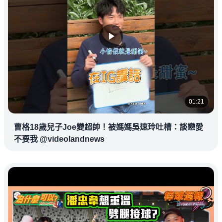
01:21
曹格18歲兒子Joe變超帥！被媽媽吳速玲吐槽：談戀愛
不要我 @videolandnews