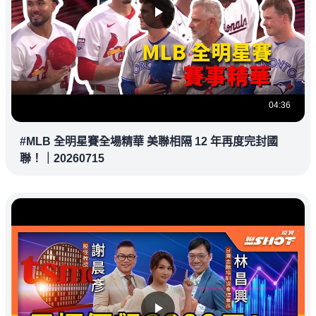
04:36
#MLB 全明星賽全場精華 美聯相隔 12 年再度完封國
聯！｜20260715