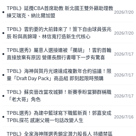
TPBL》延攬CBA首席助教 新北國王雙外籍助理教
2026/7/20
練艾瑞克、納比爾加盟
TPBL》雲豹要的大前鋒來了！簽下自由球員張兆
2026/7/20
辰 盼與高錦瑋、林信寬打造新生代核心
TPBL選秀》屬意人選接連被「攔胡」！雲豹首輪
2026/7/17
直接放棄有原因 營運長顏行書曝下一步有驚喜
TPBL》海神與賀丹光速達成複數年合約協議！限
2026/7/17
量「Draft Day Pack」商品組 即刻起限時預購
TPBL》蘇奕晉改當攻城獅！新賽季盼當獅群稱職
2026/7/17
「老大哥」角色
TPBL選秀》為建中籃球寫下職籃新頁！郭嘉安成
2026/7/16
TPBL探花 感謝父親一句話改變人生
TPBL》全家海神隊選秀鎖定潛力股長人 持續禁區