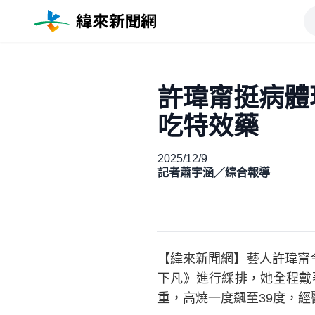
許瑋甯挺病體
吃特效藥
2025/12/9
記者蕭宇涵／綜合報導
【緯來新聞網】藝人許瑋甯
下凡》進行綵排，她全程戴
重，高燒一度飆至39度，