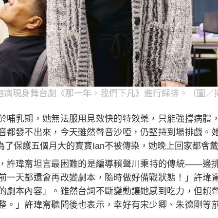
抱病現身舞台劇《那一年，我們下凡》進行綵排。（圖／
於哺乳期，她無法服用見效快的特效藥，只能強撐病體
音都發不出來，今天雖然聲音沙啞，仍堅持到場排戲。
為了保護五個月大的寶寶Ian不被傳染，她晚上回家都會
，許瑋甯坦言最困難的是編導賴聲川秉持的傳統——邊
前一天都還會再改變劇本，隨時做好備戰狀態！」許瑋
的劇本內容」。雖然台詞不斷變動讓她感到吃力，但賴
整。」許瑋甯聽聞後也表示，幸好有宋少卿、朱德剛等