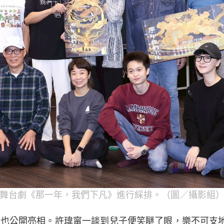
舞台劇《那一年，我們下凡》進行綵排。（圖／攝影組
an也公開亮相。許瑋甯一談到兒子便笑瞇了眼，樂不可支