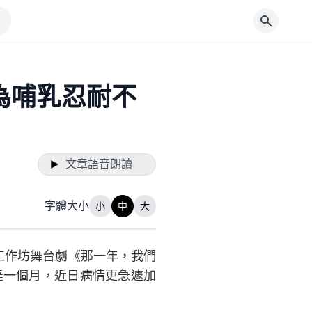
為哺乳忍耐不
文章語音朗讀
字體大小
小
中
大
工作坊舞台劇《那一年，我們
達一個月，近日病情更急遽加