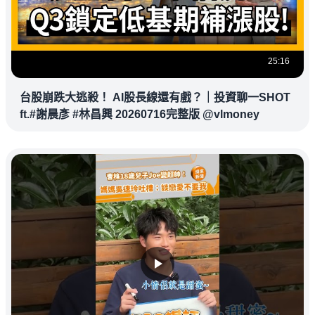
25:16
台股崩跌大逃殺！ AI股長線還有戲？｜投資聊一SHOT
ft.#謝晨彥 #林昌興 20260716完整版 @vlmoney