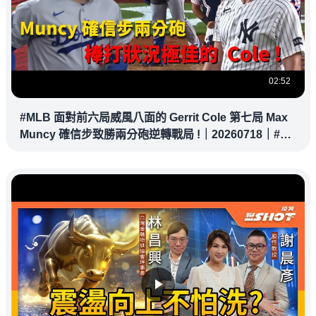
02:52
#MLB 面對前六局威風八面的 Gerrit Cole 第七局 Max
Muncy 確信步致勝兩分砲逆轉戰局 !｜20260718｜#洛
杉磯道奇