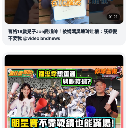
01:21
曹格18歲兒子Joe變超帥！被媽媽吳速玲吐槽：談戀愛
不要我 @videolandnews