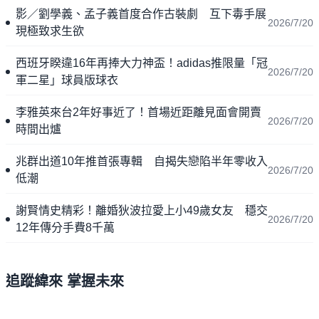
影／劉學義、孟子義首度合作古裝劇 互下毒手展
2026/7/20
現極致求生欲
西班牙睽違16年再捧大力神盃！adidas推限量「冠
2026/7/20
軍二星」球員版球衣
李雅英來台2年好事近了！首場近距離見面會開賣
2026/7/20
時間出爐
兆群出道10年推首張專輯 自揭失戀陷半年零收入
2026/7/20
低潮
謝賢情史精彩！離婚狄波拉愛上小49歲女友 穩交
2026/7/20
12年傳分手費8千萬
追蹤緯來 掌握未來