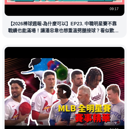
09:17
【2026棒球週報-為什麼可以】EP23. 中職明星賽不靠
戰績也能滿場！讓潘忠韋也想重溫劈腿接球？看似歡樂
教練都暗中觀察