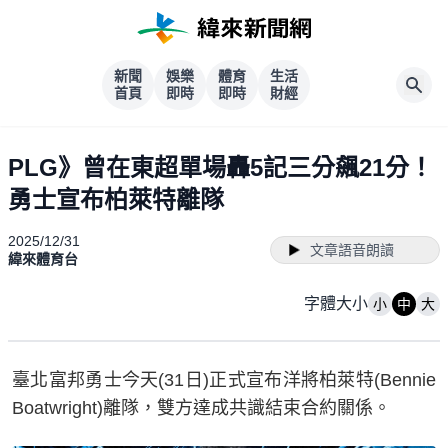
新聞
娛樂
體育
生活
首頁
即時
即時
財經
PLG》曾在東超單場轟5記三分飆21分！
勇士宣布柏萊特離隊
2025/12/31
文章語音朗讀
緯來體育台
字體大小
小
中
大
臺北富邦勇士今天(31日)正式宣布洋將柏萊特(Bennie
Boatwright)離隊，雙方達成共識結束合約關係。