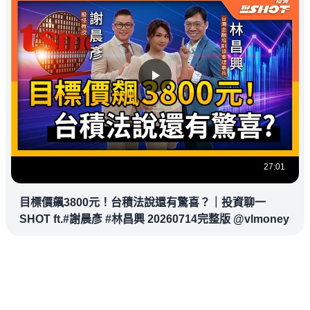
27:01
目標價飆3800元！台積法說還有驚喜？｜投資聊一
SHOT ft.#謝晨彥 #林昌興 20260714完整版 @vlmoney