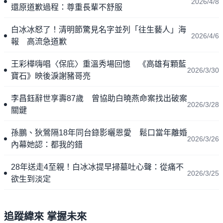
2026/4/8
還原道歉過程：尊重長輩不舒服
白冰冰怒了！清明節驚見名字並列「往生藝人」海
2026/4/6
報 高流急道歉
王彩樺嗨唱〈保庇〉重溫秀場回憶 《高雄有顆藍
2026/3/30
寶石》映後淚謝豬哥亮
李昌鈺辭世享壽87歲 曾協助白曉燕命案找出破案
2026/3/28
關鍵
孫鵬、狄鶯隔18年同台錄影曬恩愛 鬆口當年離婚
2026/3/26
內幕她認：都我的錯
28年送走4至親！白冰冰提早掃墓吐心聲：從痛不
2026/3/25
欲生到淡定
追蹤緯來 掌握未來