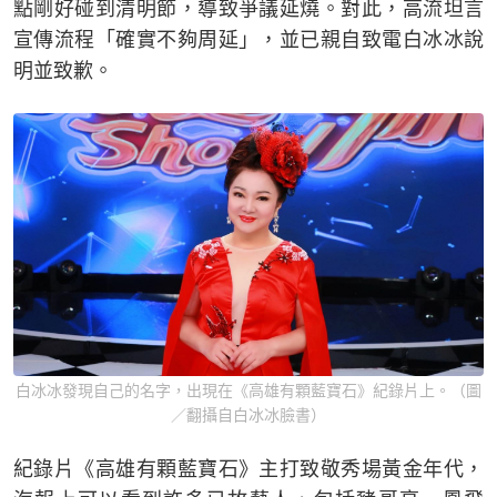
點剛好碰到清明節，導致爭議延燒。對此，高流坦言
宣傳流程「確實不夠周延」，並已親自致電白冰冰說
明並致歉。
白冰冰發現自己的名字，出現在《高雄有顆藍寶石》紀錄片上。（圖
／翻攝自白冰冰臉書）
紀錄片《高雄有顆藍寶石》主打致敬秀場黃金年代，