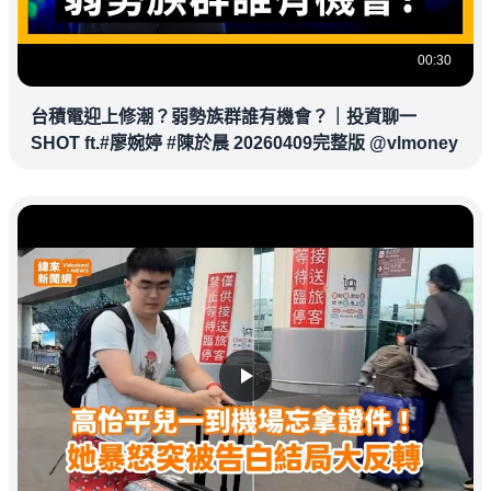
00:30
台積電迎上修潮？弱勢族群誰有機會？｜投資聊一
SHOT ft.#廖婉婷 #陳於晨 20260409完整版 @vlmoney