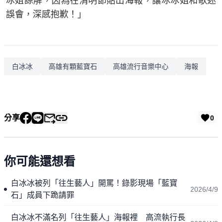
冰姐諒解，因為在清明節貼出海報，讓冰冰姐和歌迷
誤會，深感抱歉！」
白冰冰
高雄有顆藍寶石
高雄流行音樂中心
海報
分享
0
你可能還想看
白冰冰被列「往生藝人」開罵！錄影現場「藍寶
2026/4/9
石」成員下跪請罪
白冰冰不滿名列「往生藝人」海報裡 高流執行長