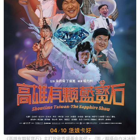
《高雄有顆藍寶石》主打致敬秀場黃金年代。（圖／翻攝自白冰冰臉