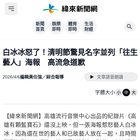
新聞
娛樂
體育
生活
首頁
即時
即時
財經
白冰冰怒了！清明節驚見名字並列「往生
藝人」海報 高流急道歉
2026/4/6
編輯黃任強／綜合報導
文章語音朗讀
字體大小
小
中
大
【緯來新聞網】高雄流行音樂中心出品的紀錄片《高
雄有顆藍寶石》還沒上映，但一張海報惹怒藝人白冰
冰，因為還在世的藝人和已故藝人放在一起，且時間