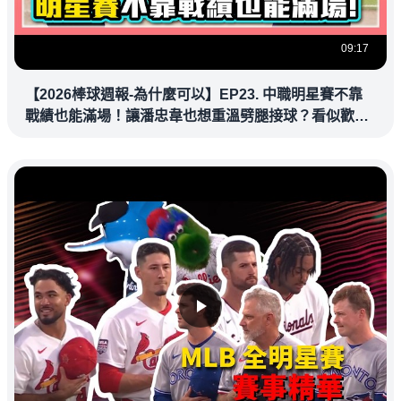
09:17
【2026棒球週報-為什麼可以】EP23. 中職明星賽不靠
戰績也能滿場！讓潘忠韋也想重溫劈腿接球？看似歡樂
教練都暗中觀察