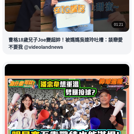
01:21
曹格18歲兒子Joe變超帥！被媽媽吳速玲吐槽：談戀愛
不要我 @videolandnews