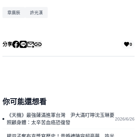
章廣辰
許光漢
分享
0
你可能還想看
《天機》最強薩滿進軍台灣 尹大滿叮嚀沈玉琳要
2026/6/26
照顧身體：太辛苦血癌恐復發
楊双子奪布克獎寫歷史！昔婚禮陣容超豪華 許光