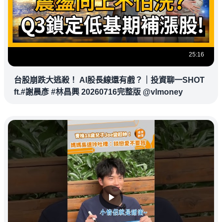
25:16
台股崩跌大逃殺！ AI股長線還有戲？｜投資聊一SHOT
ft.#謝晨彥 #林昌興 20260716完整版 @vlmoney