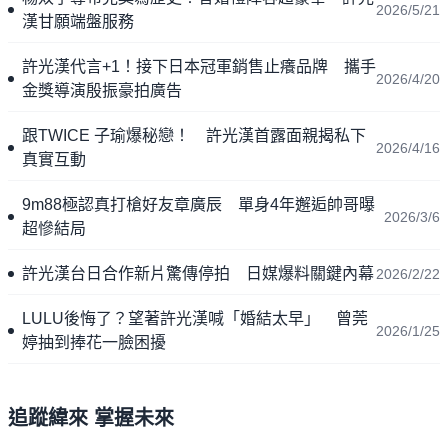
2026/5/21
漢甘願端盤服務
許光漢代言+1！接下日本冠軍銷售止癢品牌 攜手
2026/4/20
金獎導演殷振豪拍廣告
跟TWICE 子瑜爆秘戀！ 許光漢首露面親揭私下
2026/4/16
真實互動
9m88極認真打槍好友章廣辰 單身4年邂逅帥哥曝
2026/3/6
超慘結局
許光漢台日合作新片驚傳停拍 日媒爆料關鍵內幕
2026/2/22
LULU後悔了？望著許光漢喊「婚結太早」 曾莞
2026/1/25
婷抽到捧花一臉困擾
追蹤緯來 掌握未來