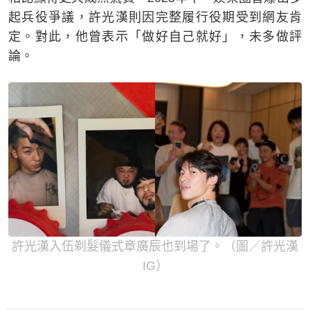
起兵役爭議，許光漢則因完整履行役期受到網友肯
定。對此，他曾表示「做好自己就好」，未多做評
論。
許光漢入伍剃髮儀式章廣辰也到場了。（圖／許光漢
IG）