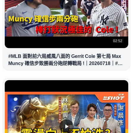
02:52
#MLB 面對前六局威風八面的 Gerrit Cole 第七局 Max
Muncy 確信步致勝兩分砲逆轉戰局 !｜20260718｜#洛
杉磯道奇