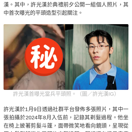
漢。其中，許光漢於典禮前夕公開一組個人照片，其
中首次曝光的平頭造型引起關注。
許光漢首曝光當兵平頭照。（圖／許光漢IG）
許光漢於1月9日透過社群平台發佈多張照片，其中一
張拍攝於2024年8月入伍前，記錄其剃髮過程。他坐
在椅上披著剪髮斗篷，面帶微笑地看向鏡頭，呈現從