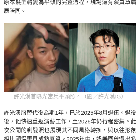
原本髮型轉變為平頭的完整過程，現場還有演員章廣
辰陪同。
許光漢首曝光當兵平頭照。（圖／許光漢IG）
許光漢服替代役為期1年，已於2025年8月退伍。退役
後，他快速重返演藝工作，至2026年仍行程密集。此
次公開的剃髮照也展現其不同風格轉換，與以往形象
相比顯得更具成熟氣質。2025年中，娛樂圈曾爆出多