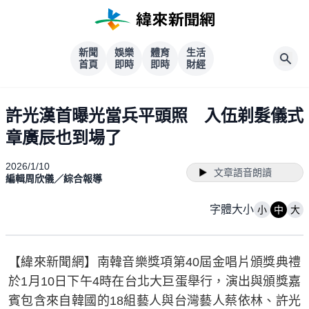
新聞
娛樂
體育
生活
首頁
即時
即時
財經
許光漢首曝光當兵平頭照 入伍剃髮儀式
章廣辰也到場了
2026/1/10
文章語音朗讀
編輯周欣儀／綜合報導
字體大小
小
中
大
【緯來新聞網】南韓音樂獎項第40屆金唱片頒獎典禮
於1月10日下午4時在台北大巨蛋舉行，演出與頒獎嘉
賓包含來自韓國的18組藝人與台灣藝人蔡依林、許光