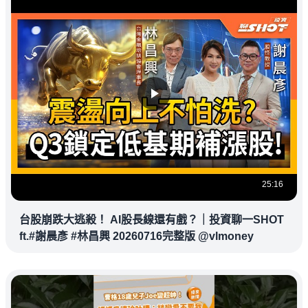
25:16
台股崩跌大逃殺！ AI股長線還有戲？｜投資聊一SHOT
ft.#謝晨彥 #林昌興 20260716完整版 @vlmoney