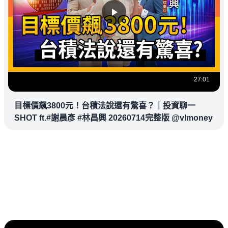
27:01
目標價飆3800元！台積法說還有驚喜？｜投資聊一
SHOT ft.#謝晨彥 #林昌興 20260714完整版 @vlmoney