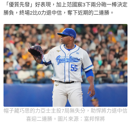
「優質先發」好表現，加上范國宸3下兩分砲一棒決定
勝負，終場2比0力退中信，奪下近期的二連勝。
帽子藏巧思的力亞士主投7局無失分，助悍將力退中信
喜迎二連勝。圖片來源：富邦悍將