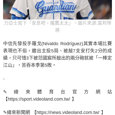
力亞士寫下「安息吧，魔鷹太太」。圖片來源:富邦悍
將
中信先發投手羅戈(Nivaldo Rodríguez)其實本場比賽
表現也不俗，繳出主投5局、被敲7支安打失2分的成
績，只可惜3下被范國宸所敲出的兩分砲就被「一棒定
江山」，苦吞本季第5敗。
-
✎緯來體育台官方網站
【https://sport.videoland.com.tw/ 】
✎緯來新聞網 【https://news.videoland.com.tw/ 】