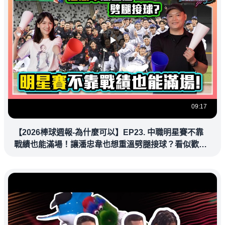
09:17
【2026棒球週報-為什麼可以】EP23. 中職明星賽不靠
戰績也能滿場！讓潘忠韋也想重溫劈腿接球？看似歡樂
教練都暗中觀察