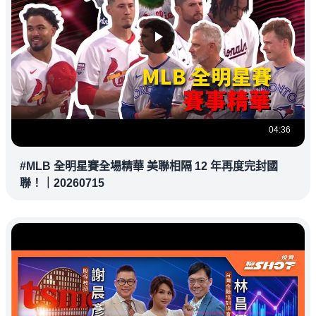
04:36
#MLB 全明星賽全場精華 美聯相隔 12 年再度完封國
聯！｜20260715