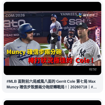
02:52
#MLB 面對前六局威風八面的 Gerrit Cole 第七局 Max
Muncy 確信步致勝兩分砲逆轉戰局 !｜20260718｜#洛
杉磯道奇