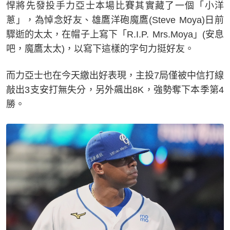
悍將先發投手力亞士本場比賽其實藏了一個「小洋
蔥」，為悼念好友、雄鷹洋砲魔鷹(Steve Moya)日前
驟逝的太太，在帽子上寫下「R.I.P. Mrs.Moya」(安息
吧，魔鷹太太)，以寫下這樣的字句力挺好友。
而力亞士也在今天繳出好表現，主投7局僅被中信打線
敲出3支安打無失分，另外飆出8K，強勢奪下本季第4
勝。