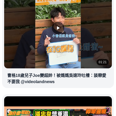
01:21
曹格18歲兒子Joe變超帥！被媽媽吳速玲吐槽：談戀愛
不要我 @videolandnews