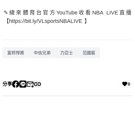
✎緯來體育台官方YouTube收看NBA LIVE直播
【https://bit.ly/VLsportsNBALIVE 】
富邦悍將
中信兄弟
力亞士
范國宸
分享
0