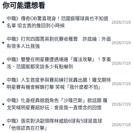
你可能還想看
中職》傳奇OB驚喜現身！范國宸曝球員也不知道
2026/7/19
名單 坦言真的像回到小時候
中職》打完四國菁英對抗賽收穫豐 許庭綸：外面
2026/7/19
有很多人比我強
中職》雙雙在明星賽遭遇場邊「魔法攻擊」！李東
2026/7/19
洺、范國宸都笑說多少有點嚇到
中職》人生首度參與賽前練打就轟出牆！羅戈期待
2026/7/19
明星賽有機會解鎖打擊 笑喊「我什麼都不怕」
中職》化身經典遊戲角色「沙隆巴斯」掀話題 羅
2026/7/19
戈笑喊明星賽超好玩：會是我一直懷念的回憶
中職》張奕對決副領隊林威助6球有5球是直球
2026/7/18
「他很認真在打擊」