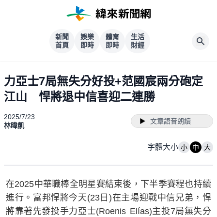
新聞
娛樂
體育
生活
首頁
即時
即時
財經
力亞士7局無失分好投+范國宸兩分砲定
江山 悍將退中信喜迎二連勝
2025/7/23
文章語音朗讀
林暐凱
字體大小
小
中
大
在2025中華職棒全明星賽結束後，下半季賽程也持續
進行。富邦悍將今天(23日)在主場迎戰中信兄弟，悍
將靠著先發投手力亞士(Roenis Elías)主投7局無失分