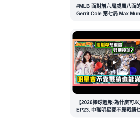
#MLB 面對前六局威風八面
Gerrit Cole 第七局 Max Mu
確信步致勝兩分砲逆轉戰局 !
20260718｜#洛杉磯道奇
【2026棒球週報-為什麼可以
EP23. 中職明星賽不靠戰績
場！讓潘忠韋也想重溫劈腿
看似歡樂教練都暗中觀察