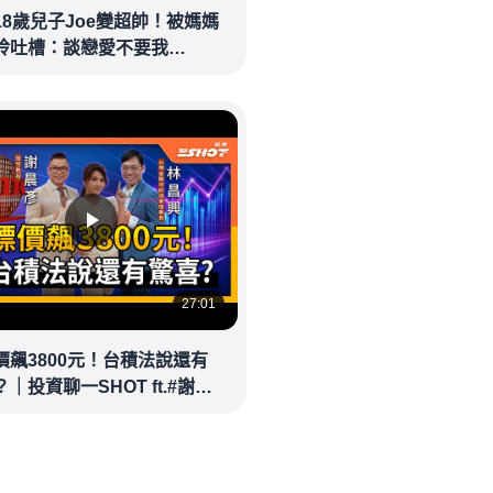
18歲兒子Joe變超帥！被媽媽
玲吐槽：談戀愛不要我
eolandnews
27:01
價飆3800元！台積法說還有
｜投資聊一SHOT ft.#謝晨
林昌興 20260714完整版
money