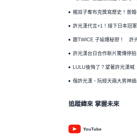
楊双子奪布克獎寫歷史！昔婚
許光漢代言+1！接下日本冠
跟TWICE 子瑜爆秘戀！ 
許光漢台日合作新片驚傳停拍
LULU後悔了？望著許光漢
偕許光漢、阮經天兩大男神過
追蹤緯來 掌握未來
YouTube