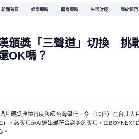
新聞首頁
娛樂即時
體育即時
生活財經
關於我們
漢頒獎「三聲道」切換 挑
還OK嗎？
金唱片頒獎典禮首度移師台灣舉行，今（10日）在台北大
OICE」，該獎項是AI選出最符合趨勢的獎項，由BOYNEX
心。