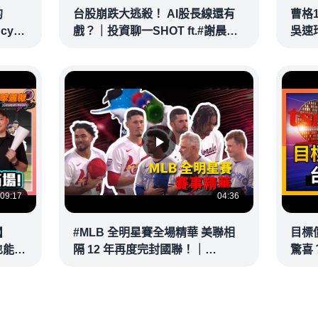
的
台股崩跌大逃殺！ AI股長線還有
曹格
ncy
戲？｜投資聊一SHOT ft.#謝晨彥
吳速
｜
#林昌興 20260716完整版
@vid
@vlmoney
09:17
04:36
】
#MLB 全明星賽全場精華 美聯相
目標
也能滿
隔 12 年再度完封國聯！｜
驚喜？
接球？
20260715
彥 #
@vl