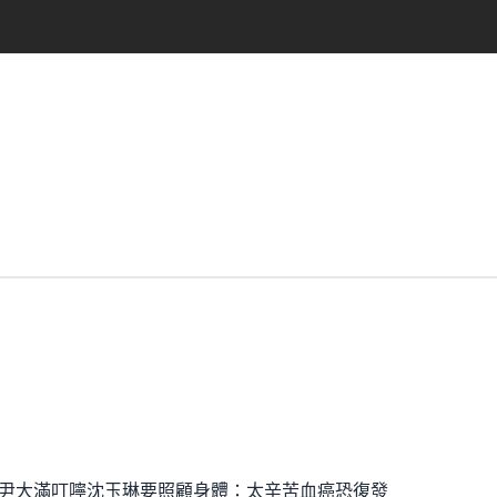
尹大滿叮嚀沈玉琳要照顧身體：太辛苦血癌恐復發