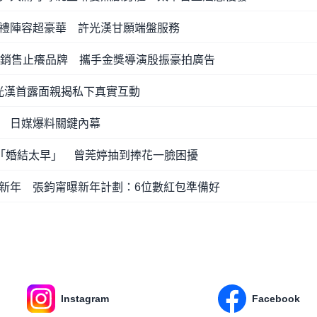
禮陣容超豪華 許光漢甘願端盤服務
軍銷售止癢品牌 攜手金獎導演殷振豪拍廣告
許光漢首露面親揭私下真實互動
 日媒爆料關鍵內幕
喊「婚結太早」 曾莞婷抽到捧花一臉困擾
新年 張鈞甯曝新年計劃：6位數紅包準備好
Instagram
Facebook