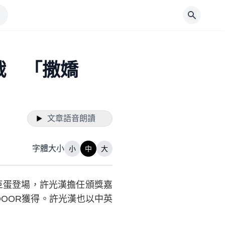
戰 「撒嬌
文章語音朗讀
字體大小
小
中
大
巨蛋登場，許光漢擔任頒獎嘉
TDOOR獲得。許光漢也以中英