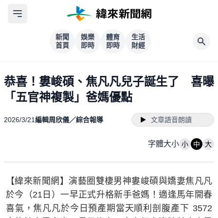
新聞
娛樂
體育
生活
首頁
即時
即時
財經
恭喜！婁峻碩、焦凡凡兒子誕生了 喜曝
「五官神複製」爸媽優點
2026/3/21
編輯周欣儀／綜合報導
文章語音朗讀
字體大小
小
中
大
【緯來新聞網】演藝圈雙棲男神婁峻碩與嬌妻焦凡凡
於今（21日）一早正式升格新手爸媽！適逢馬年開春
喜氣，焦凡凡於今日預產期當天順利剖腹產下 3572