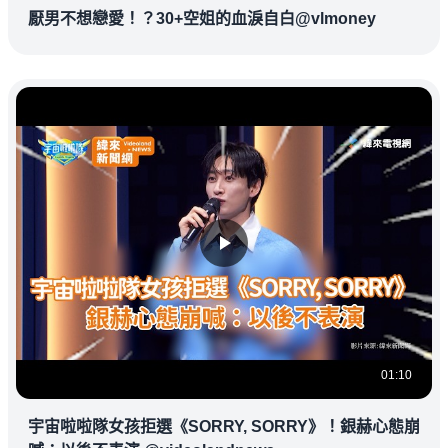
厭男不想戀愛！？30+空姐的血淚自白@vlmoney
01:10
宇宙啦啦隊女孩拒選《SORRY, SORRY》！銀赫心態崩