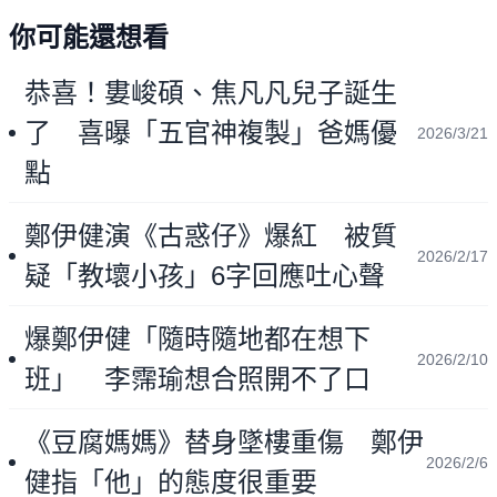
你可能還想看
恭喜！婁峻碩、焦凡凡兒子誕生
了 喜曝「五官神複製」爸媽優
2026/3/21
點
鄭伊健演《古惑仔》爆紅 被質
2026/2/17
疑「教壞小孩」6字回應吐心聲
爆鄭伊健「隨時隨地都在想下
2026/2/10
班」 李霈瑜想合照開不了口
《豆腐媽媽》替身墜樓重傷 鄭伊
2026/2/6
健指「他」的態度很重要