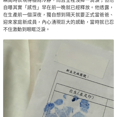
瞬間時表現得極為冷靜，而且全程沒掉一滴淚；但他
自曝其實「感性」早在前一晚就已經釋放。他透露，
在生產前一個深夜，獨自想到隔天就要正式當爸爸、
迎來家庭新成員，內心湧現巨大的感動，當時就已忍
不住激動到眼眶泛淚。