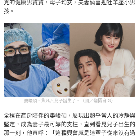
克的健康男寶寶，母子均安，夫妻倆喜迎牡羊座小男
孩。
婁峻碩、焦凡凡兒子誕生了。（圖／翻攝自IG）
全程在產房陪伴的婁峻碩，展現出超乎常人的冷靜與
堅定，成為妻子最可靠的支柱，直到看見兒子出生的
那一刻，他直呼：「這種興奮感是這輩子從來沒有過