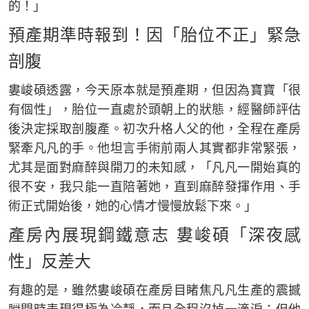
的！」
預產期準時報到！因「胎位不正」緊急
剖腹
婁峻碩透露，今天原本就是預產期，但因為寶寶「很
有個性」，胎位一直處於頭朝上的狀態，經醫師評估
後決定採取剖腹產。初次升格人父的他，全程在產房
緊牽凡凡的手。他坦言手術前兩人其實都非常緊張，
尤其是面對麻醉與開刀的未知感，「凡凡一開始真的
很不安，我只能一直陪著她，直到麻醉發揮作用、手
術正式開始後，她的心情才慢慢放鬆下來。」
產房內展現鋼鐵意志 婁峻碩「深夜感
性」反差大
有趣的是，雖然婁峻碩在產房目睹焦凡凡生產的震撼