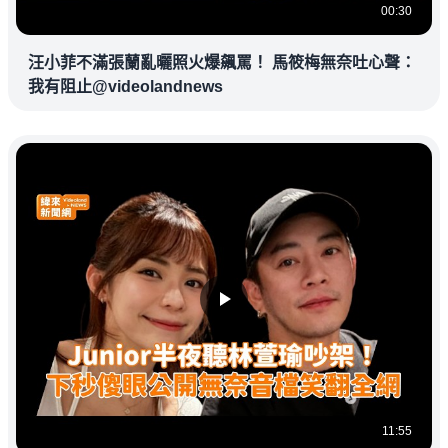
00:30
汪小菲不滿張蘭亂曬照火爆飆罵！ 馬筱梅無奈吐心聲：
我有阻止@videolandnews
11:55