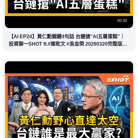
00:30
【AI EP24】黃仁勳關鍵4句話 台鏈搶"AI五層蛋糕"｜
投資聊一SHOT ft.#連乾文 #吳金榮 20260320完整版
@vlmoney