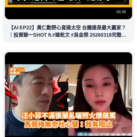
00:30
【AI EP22】黃仁勳野心直達太空 台鏈誰是最大贏家？
｜投資聊一SHOT ft.#連乾文 #吳金榮 20260318完整版
@vlmoney