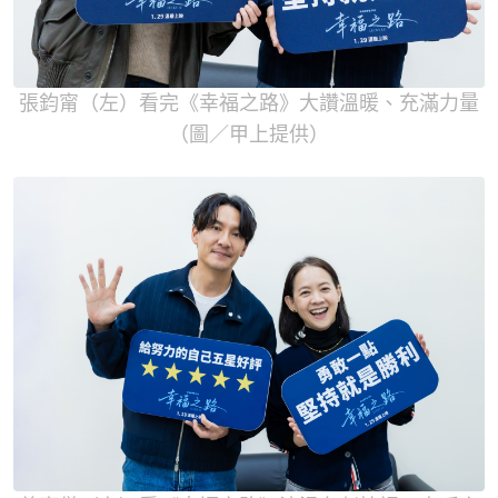
張鈞甯（左）看完《幸福之路》大讚溫暖、充滿力量
（圖／甲上提供）