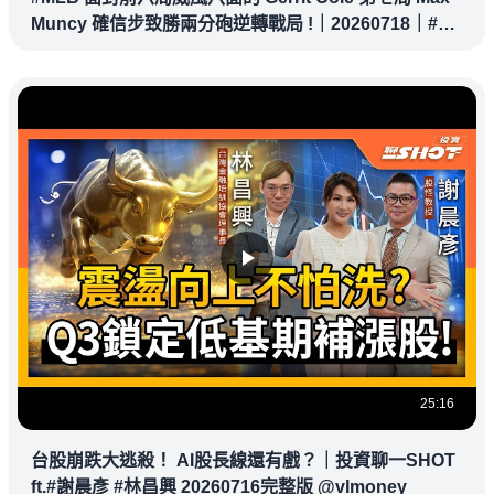
Muncy 確信步致勝兩分砲逆轉戰局 !｜20260718｜#洛
杉磯道奇
25:16
台股崩跌大逃殺！ AI股長線還有戲？｜投資聊一SHOT
ft.#謝晨彥 #林昌興 20260716完整版 @vlmoney