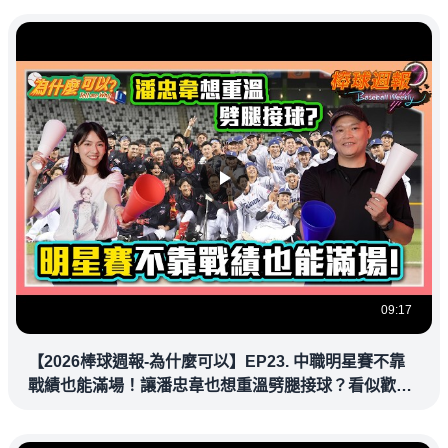
09:17
【2026棒球週報-為什麼可以】EP23. 中職明星賽不靠
戰績也能滿場！讓潘忠韋也想重溫劈腿接球？看似歡樂
教練都暗中觀察