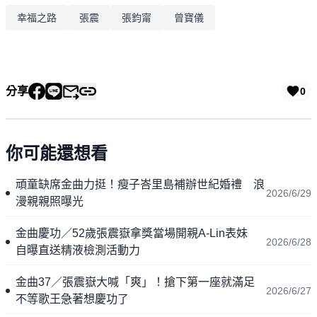
幸福之路
張震
張鈞甯
曾寶儀
分享
0
你可能還想看
頑童缺席金曲力挺！瘦子峇里島補辦世紀婚禮 浪
2026/6/29
漫親親照曝光
金曲慶功／52歲張震嶽拿獎當場開親A-Lin表妹
2026/6/28
自曝直送精液檢測活動力
金曲37／張震嶽大喊「爽」！搶下第一座就滿足
2026/6/27
不等歌王急著想慶功了