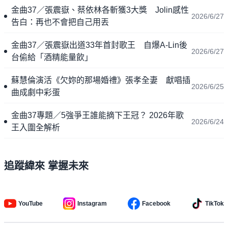
金曲37／張震嶽、蔡依林各斬獲3大獎 Jolin感性
2026/6/27
告白：再也不會把自己用丟
金曲37／張震嶽出道33年首封歌王 自爆A-Lin後
2026/6/27
台偷給「酒精能量飲」
蘇慧倫演活《欠妳的那場婚禮》張孝全妻 獻唱插
2026/6/25
曲成劇中彩蛋
金曲37專題／5強爭王誰能摘下王冠？ 2026年歌
2026/6/24
王入圍全解析
追蹤緯來 掌握未來
YouTube
Instagram
Facebook
TikTok