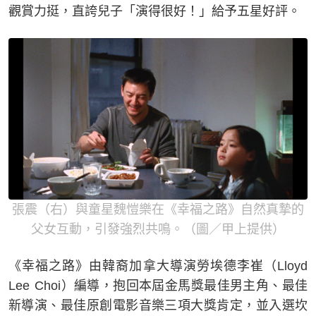
觀賞力挺，直誇兒子「演得很好！」給予五星好評。
張震（右）與童星魏愷樂在《幸福之路》自然真摯的
父女互動，引發強烈共鳴。（圖／甲上提供）
《幸福之路》由韓裔加拿大導演勞埃德李崔（Lloyd
Lee Choi）編導，抱回本屆金馬獎最佳男主角、最佳
新導演、最佳原創電影音樂三項大獎肯定，並入選坎