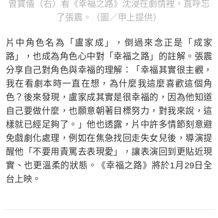
曾寶儀（右）看《幸福之路》沈浸在劇情裡，直呼忘
了張震。（圖／甲上提供）
片中角色名為「盧家成」，倒過來念正是「成家
路」，也成為角色心中對「幸福之路」的註解。張震
分享自己對角色與幸福的理解：「幸福其實很主觀，
我在看劇本時一直在想，為什麼我這麼喜歡這個角
色？後來發現，盧家成其實是很幸福的，因為他知道
自己要做什麼，也願意朝著目標努力，對我來說，這
樣就已經足夠了。」他也透露，片中許多情節刻意避
免戲劇化處理，例如在焦急找回走失女兒後，導演提
醒他「不要用責罵去表現愛」，讓表演回到更貼近現
實、也更溫柔的狀態。《幸福之路》將於1月29日全
台上映。