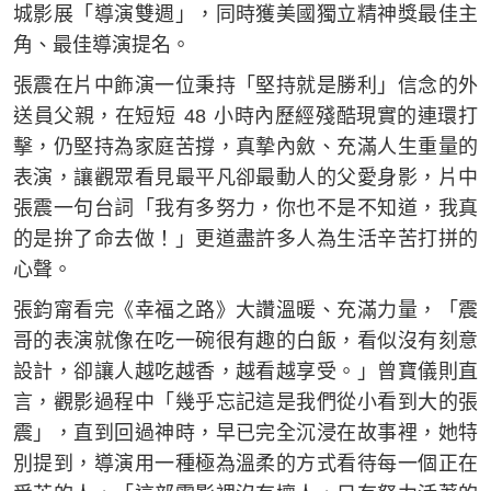
城影展「導演雙週」，同時獲美國獨立精神獎最佳主
角、最佳導演提名。
張震在片中飾演一位秉持「堅持就是勝利」信念的外
送員父親，在短短 48 小時內歷經殘酷現實的連環打
擊，仍堅持為家庭苦撐，真摯內斂、充滿人生重量的
表演，讓觀眾看見最平凡卻最動人的父愛身影，片中
張震一句台詞「我有多努力，你也不是不知道，我真
的是拚了命去做！」更道盡許多人為生活辛苦打拼的
心聲。
張鈞甯看完《幸福之路》大讚溫暖、充滿力量，「震
哥的表演就像在吃一碗很有趣的白飯，看似沒有刻意
設計，卻讓人越吃越香，越看越享受。」曾寶儀則直
言，觀影過程中「幾乎忘記這是我們從小看到大的張
震」，直到回過神時，早已完全沉浸在故事裡，她特
別提到，導演用一種極為溫柔的方式看待每一個正在