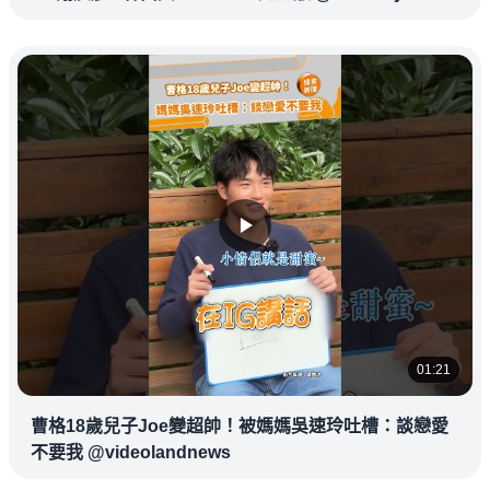
01:21
曹格18歲兒子Joe變超帥！被媽媽吳速玲吐槽：談戀愛
不要我 @videolandnews