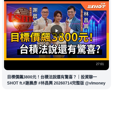
27:01
目標價飆3800元！台積法說還有驚喜？｜投資聊一
SHOT ft.#謝晨彥 #林昌興 20260714完整版 @vlmoney