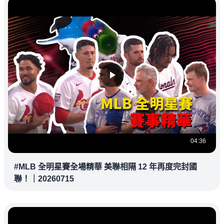
04:36
#MLB 全明星賽全場精華 美聯相隔 12 年再度完封國
聯！｜20260715