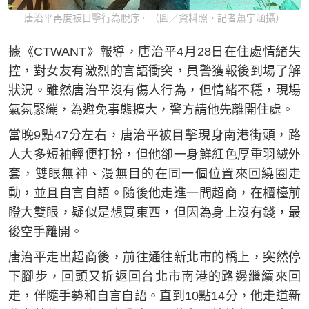
唐治平再度被目擊行為脫序。（圖／資料照，記者蕭宇涵攝）
據《CTWANT》報導，唐治平4月28日在住處情緒失
控，對女友有激烈的言語衝突，員警獲報後到場了解
狀況。雖然唐治平沒有傷人行為，但情緒不穩，現場
氣氛緊繃，為避免事態擴大，警方請他先離開住處。
當晚9點47分左右，唐治平被目擊現身南港街頭，路
人大多短袖輕便打扮，但他卻一身鮮紅色厚重羽絨外
套，雙眼無神、漫無目的在同一個位置來回繞圈走
動，並且自言自語。隨後他走進一間超商，在櫃檯前
瞪大雙眼，疑似是想買東西，但因為身上沒有錢，最
後空手離開。
唐治平走出超商後，前往通往新北市的橋上，突然停
下腳步，回頭又折返回台北市南港的路邊繼續來回
走，伴隨手勢和自言自語。直到10點14分，他走道新