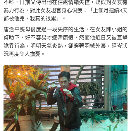
不料，日前又傳出他在住處情緒失控，疑似對女友有
暴力行為，對此女友坦言身心俱疲：「上個月連續3天
都被他兇，我真的很累」。
唐治平喪母後度過一段失序的生活，在女友陳小姐的
幫助下，好不容易才逐漸康復，然而他近日又被直擊
詭異行為，明明天氣炎熱，卻穿著羽絨外套，經岑狀
況再度令人擔憂。