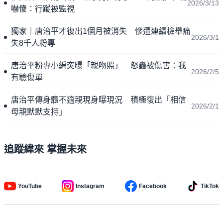
2026/3/13
嚇傻：行蹤被監視
獨家｜唐治平才復出1個月被消失 慘遭連續檢舉痛
2026/3/1
失8千人粉專
唐治平粉專小編突曝「親吻照」 怒轟被傷害：我
2026/2/5
有驗傷單
唐治平傳身體不適親現身曝現況 積極復出「相信
2026/2/1
母親默默支持」
追蹤緯來 掌握未來
YouTube
Instagram
Facebook
TikTok