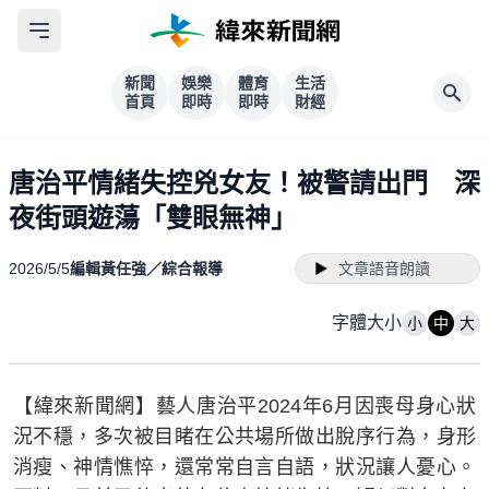
新聞
娛樂
體育
生活
首頁
即時
即時
財經
唐治平情緒失控兇女友！被警請出門 深
夜街頭遊蕩「雙眼無神」
2026/5/5
編輯黃任強／綜合報導
文章語音朗讀
字體大小
小
中
大
【緯來新聞網】藝人唐治平2024年6月因喪母身心狀
況不穩，多次被目睹在公共場所做出脫序行為，身形
消瘦、神情憔悴，還常常自言自語，狀況讓人憂心。