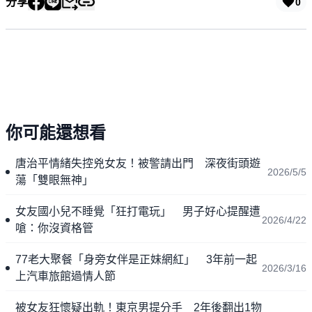
分享
0
你可能還想看
唐治平情緒失控兇女友！被警請出門 深夜街頭遊
2026/5/5
蕩「雙眼無神」
女友國小兒不睡覺「狂打電玩」 男子好心提醒遭
2026/4/22
嗆：你沒資格管
77老大聚餐「身旁女伴是正妹網紅」 3年前一起
2026/3/16
上汽車旅館過情人節
被女友狂懷疑出軌！東京男提分手 2年後翻出1物