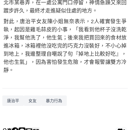
北市某巷弄，在一處公寓門口停留，神情急躁又來回
踱步許久，最終才走進疑似住處的地方。
對此，唐治平女友陳小姐無奈表示，2人確實發生爭
執，起因是雞毛蒜皮的小事，「我看到他杯子沒洗乾
淨，我幫他洗了，他生氣；後來我把買回來的食材放
進冰箱，冰箱裡他沒吃完的巧克力沒裝好，不小心掉
到地上，我邊整理自嘲說了句『掉地上比較好吃』，
他也生氣」，因為害怕發生危險，才會報警讓雙方冷
靜。
唐治平
女友
暴力行為