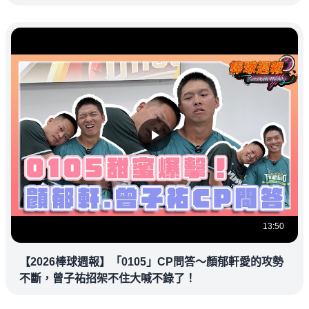
13:50
【2026棒球週報】「0105」CP問答～顏郁軒愛的攻勢
不斷，曾子祐招架不住大喊不錄了！