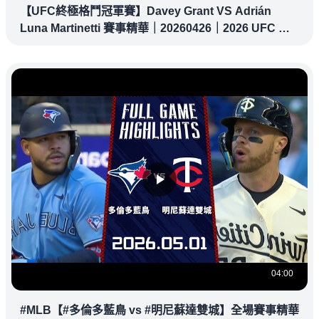
【UFC終極格鬥冠軍賽】Davey Grant VS Adrián
Luna Martinetti 賽事精華｜20260426｜2026 UFC 鎖
定緯來！
04:00
#MLB【#多倫多藍鳥 vs #明尼蘇達雙城】全場賽事精華