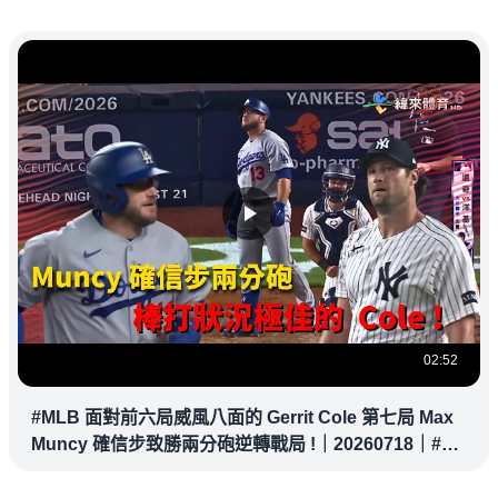
02:52
#MLB 面對前六局威風八面的 Gerrit Cole 第七局 Max
Muncy 確信步致勝兩分砲逆轉戰局 !｜20260718｜#洛
杉磯道奇