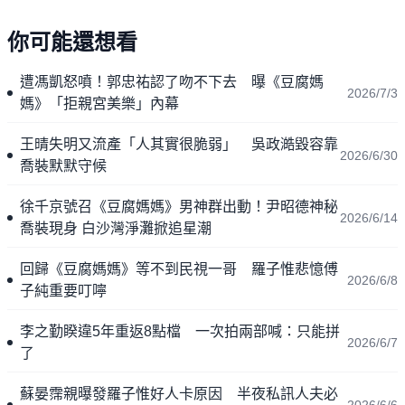
你可能還想看
遭馮凱怒噴！郭忠祐認了吻不下去 曝《豆腐媽
2026/7/3
媽》「拒親宮美樂」內幕
王晴失明又流產「人其實很脆弱」 吳政澔毀容靠
2026/6/30
喬裝默默守候
徐千京號召《豆腐媽媽》男神群出動！尹昭德神秘
2026/6/14
喬裝現身 白沙灣淨灘掀追星潮
回歸《豆腐媽媽》等不到民視一哥 羅子惟悲憶傅
2026/6/8
子純重要叮嚀
李之勤睽違5年重返8點檔 一次拍兩部喊：只能拼
2026/6/7
了
蘇晏霈親曝發羅子惟好人卡原因 半夜私訊人夫必
2026/6/6