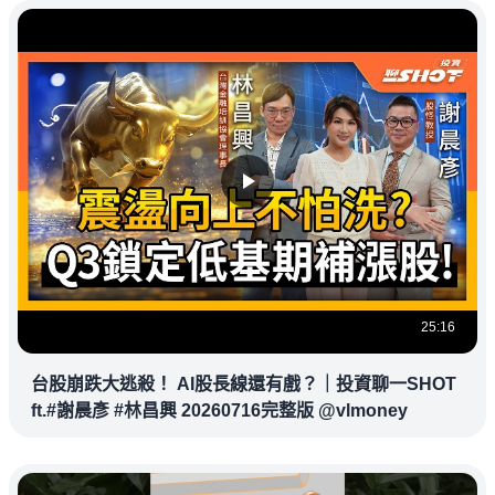
25:16
台股崩跌大逃殺！ AI股長線還有戲？｜投資聊一SHOT
ft.#謝晨彥 #林昌興 20260716完整版 @vlmoney