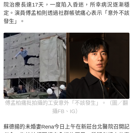
院治療長達17天，一度陷入昏迷，所幸病況逐漸穩
定。演員傅孟柏則透過社群帳號痛心表示「意外不該
發生」。
傅孟柏痛批拍攝的工安意外「不該發生」。（圖／翻
攝FB、IG）
蘇德揚的未婚妻Rena今日上午在新莊台北醫院召開記