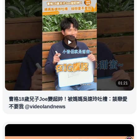
01:21
曹格18歲兒子Joe變超帥！被媽媽吳速玲吐槽：談戀愛
不要我 @videolandnews