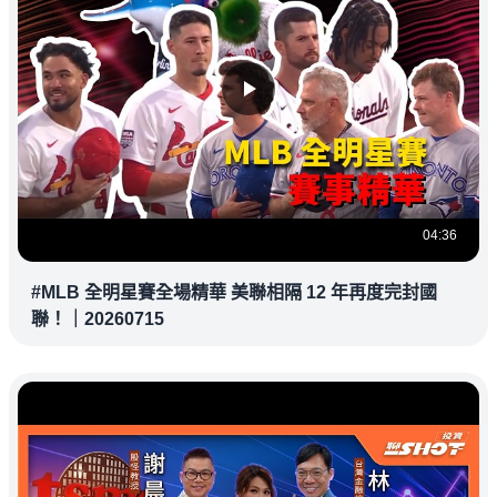
04:36
#MLB 全明星賽全場精華 美聯相隔 12 年再度完封國
聯！｜20260715