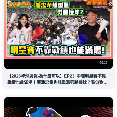
09:17
【2026棒球週報-為什麼可以】EP23. 中職明星賽不靠
戰績也能滿場！讓潘忠韋也想重溫劈腿接球？看似歡樂
教練都暗中觀察