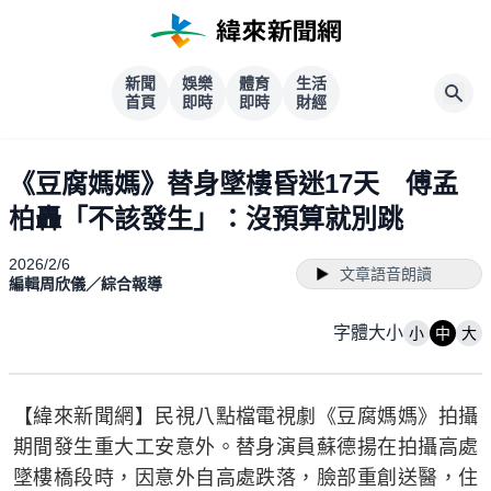
新聞
娛樂
體育
生活
首頁
即時
即時
財經
《豆腐媽媽》替身墜樓昏迷17天 傅孟
柏轟「不該發生」：沒預算就別跳
2026/2/6
文章語音朗讀
編輯周欣儀／綜合報導
字體大小
小
中
大
【緯來新聞網】民視八點檔電視劇《豆腐媽媽》拍攝
期間發生重大工安意外。替身演員蘇德揚在拍攝高處
墜樓橋段時，因意外自高處跌落，臉部重創送醫，住