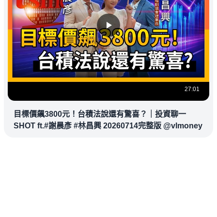
27:01
目標價飆3800元！台積法說還有驚喜？｜投資聊一
SHOT ft.#謝晨彥 #林昌興 20260714完整版 @vlmoney