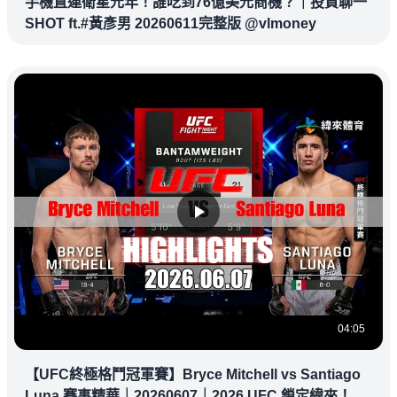
手機直連衛星元年！誰吃到76億美元商機？｜投資聊一
SHOT ft.#黃彥男 20260611完整版 @vlmoney
04:05
【UFC終極格鬥冠軍賽】Bryce Mitchell vs Santiago
Luna 賽事精華｜20260607｜2026 UFC 鎖定緯來！