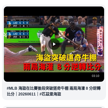
03:10
#MLB 海盜在比賽後段突破道奇牛棚 兩局海灌 8 分逆轉
比分｜20260611｜#匹茲堡海盜