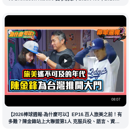
UFC 鎖定緯來！
08:07
【2026棒球週報-為什麼可以】EP16.百人旅美之前！有
多難？陳金鋒站上大聯盟第1人 克服兵役、語言、資訊
落差，推開旅美大門改寫台灣棒壇