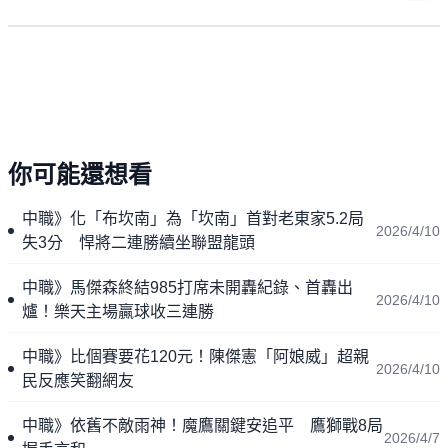
你可能還想看
中職》化「布坎南」為「坎南」首對老東家5.2局
2026/4/10
失3分 悍將二連勝續坐聯盟龍頭
中職》馬傑森終結985打席未開轟紀錄、首轟出
2026/4/10
爐！樂天主場贏球收三連勝
中職》比個賽要花120元！陳傑憲「阿娘威」超親
2026/4/10
民反應笑翻網友
中職》依舊不敵雨神！魔鷹關鍵安追平 鷹獅戰8局
2026/4/7