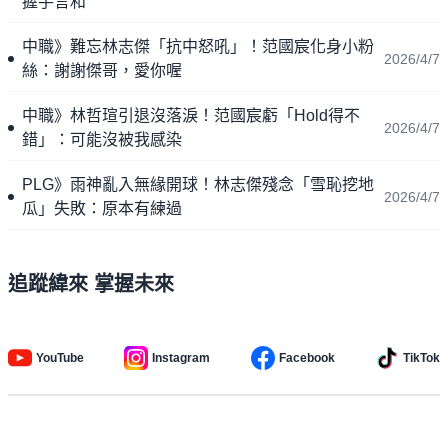
握手言和
中職》難忘林志傑「抗中怒吼」！范國宸化身小粉
2026/4/7
絲：謝謝傑哥，愛你喔
中職》林哲瑄引退沒落淚！范國宸虧「Hold得不
2026/4/7
錯」：可能沒被我感染
PLG》雨神亂入無緣開球！林志傑殘念「雪恥挖地
2026/4/7
瓜」失敗：原本有練過
追蹤緯來 掌握未來
YouTube
Instagram
Facebook
TikTok