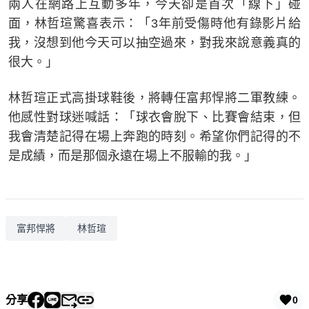
兩人在網路上互動多年，今天卻是首次「線下」碰
面，林哲瑄驚喜表示：「3年前受傷時他有錄影片給
我，沒想到他今天可以抽空過來，對我來說意義真的
很大。」
林哲瑄正式高掛球鞋後，將轉任富邦悍將二軍教練。
他感性對球迷喊話：「球衣會脫下、比賽會結束，但
我會清楚記得在場上奔跑的時刻。希望你們記得的不
是成績，而是那個永遠在場上不服輸的我。」
富邦悍將
林哲瑄
分享
0