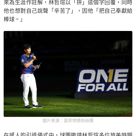
來為生涯作註解，林哲瑄以「拚」這個字回覆，同時
他也想對自己說聲「辛苦了」，因他「把自己奉獻給
棒球。」
圖片來源：富邦悍將粉絲團
在感人的引退儀式中，球團邀請林哲瑄多位旅美時期