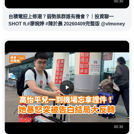
00:30
台積電迎上修潮？弱勢族群誰有機會？｜投資聊一
SHOT ft.#廖婉婷 #陳於晨 20260409完整版 @vlmoney
00:30