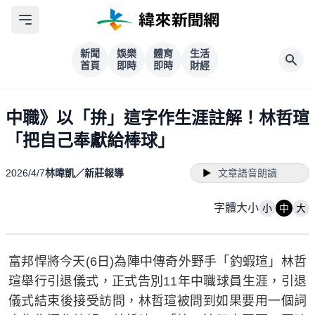
新聞
娛樂
體育
生活
首頁
即時
即時
財經
中職》以「拚」這字作生涯註解！林哲瑄
「把自己奉獻給棒球」
2026/4/7
林暐凱／新莊報導
文章語音朗讀
字體大小
小
中
大
富邦悍將今天(6日)為陣中傳奇外野手「釣蝦瑄」林哲
瑄舉行引退儀式，正式告別11年中職球員生涯，引退
儀式結束後接受訪問，林哲瑄被問到如果要用一個詞