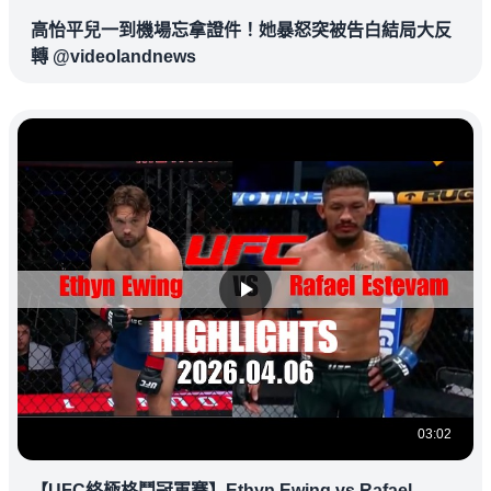
高怡平兒一到機場忘拿證件！她暴怒突被告白結局大反
轉 @videolandnews
03:02
【UFC終極格鬥冠軍賽】Ethyn Ewing vs Rafael