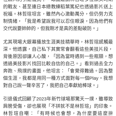
的戰友、甚至連日本總教練稻葉篤紀也透過影片送上
祝福。林哲瑄坦言，雖然內心激動萬分，但仍努力克
制情緒，「我是希望說我可以忍住眼淚，因為他們有
交代說要帥帥的，但我剛才是真的差點破防。」
尤其現場大銀幕播放生涯美技精華時，林哲瑄感觸最
深。他透露，自己私下其實常會翻看這些美技片段，
背後原因卻讓人心酸，「因為當時遇到一些瓶頸，想
透過美技影片找回比較自信的自己。」看到過去全力
奔跑、飛撲的畫面，他坦言：「會覺得難過。因為整
個生涯，我都是用同一種方式面對每一個Play。我想
對自己說一聲辛苦了，我把自己奉獻給棒球。」
引退儀式回顧了2023年新竹球場那驚天一撲，雖導致
肩膀受傷，卻也展現「不拼就不是林哲瑄」的印象。
林哲瑄自嘲：「有時候也會想，為什麼要這麼拚