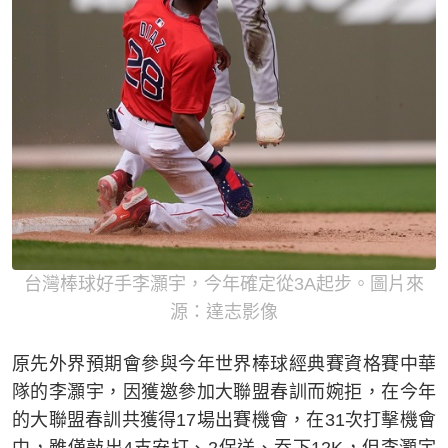
台灣棒球好手李灝宇，今年確定從3A起步。圖片來
源：達志影像
原先外界預期會參與今年世界棒球經典賽資格賽中華
隊的李灝宇，因獲邀參加大聯盟春訓而婉拒，在今年
的大聯盟春訓共獲得17場出賽機會，在31次打擊機會