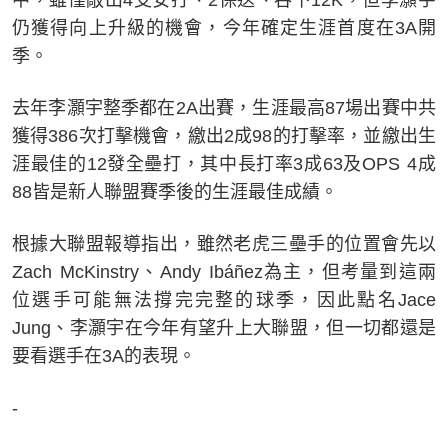
中，雖僅敲出4支安打、2保送、吞下12K，但李灝宇
仍獲得向上升級的機會，今年確定生涯首度在3A開
季。
去年李灝宇整季都在2A出賽，生涯最高87場出賽中共
獲得386次打擊機會，繳出2成98的打擊率，並繳出生
涯最佳的12發全壘打，其中長打率3成63及OPS 4成
88皆是新人聯盟賽季後的生涯最佳成績。
根據大聯盟報導指出，雖然老虎三壘手的位置會先以
Zach McKinstry、Andy Ibáñez為主，但考量到這兩
位選手可能無法撐完完整的球季，因此點名Jace
Jung、李灝宇在今年有望升上大聯盟，但一切都還是
要看選手在3A的表現。
-