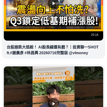
25:16
台股崩跌大逃殺！ AI股長線還有戲？｜投資聊一SHOT
ft.#謝晨彥 #林昌興 20260716完整版 @vlmoney