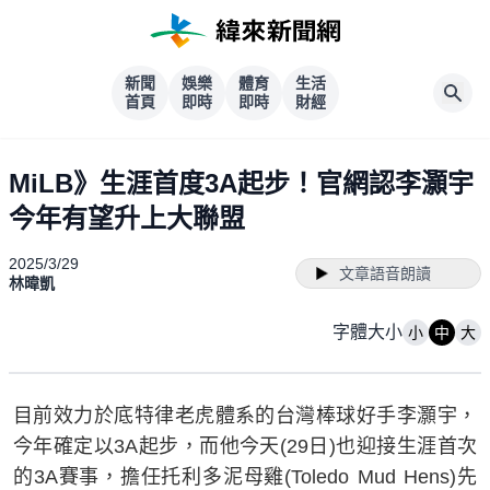
新聞
娛樂
體育
生活
首頁
即時
即時
財經
MiLB》生涯首度3A起步！官網認李灝宇
今年有望升上大聯盟
2025/3/29
文章語音朗讀
林暐凱
字體大小
小
中
大
目前效力於底特律老虎體系的台灣棒球好手李灝宇，
今年確定以3A起步，而他今天(29日)也迎接生涯首次
的3A賽事，擔任托利多泥母雞(Toledo Mud Hens)先