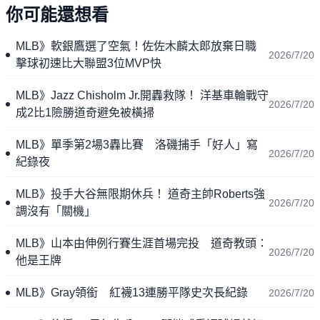
你可能還想看
MLB》軟銀鷹選了空氣！佐佐木麟太郎放棄日職
2026/7/20
擊球初速比大聯盟3位MVP快
MLB》Jazz Chisholm Jr.開轟救隊！ 洋基車輪戰守
2026/7/20
成2比1險勝道奇避免被橫掃
MLB》單季第2場3轟比賽 洛磯捕手「好人」寫
2026/7/20
紀錄夜
MLB》投手大谷無限期休兵！ 道奇主帥Roberts強
2026/7/20
調沒有「關機」
MLB》山本由伸例行賽生涯首場完投 道奇教頭：
2026/7/20
他是王牌
MLB》Gray領銜 紅襪13連勝平隊史次長紀錄
2026/7/20