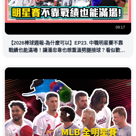
09:17
【2026棒球週報-為什麼可以】EP23. 中職明星賽不靠
戰績也能滿場！讓潘忠韋也想重溫劈腿接球？看似歡樂
教練都暗中觀察