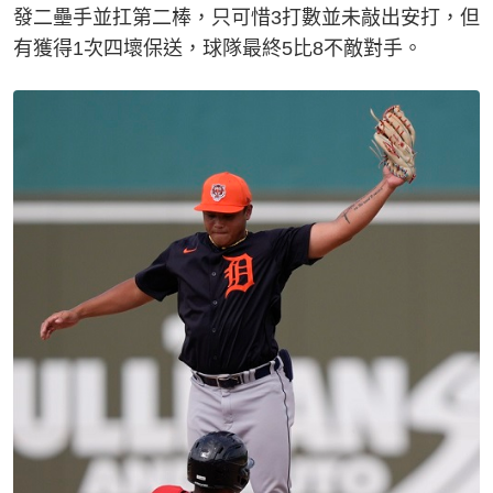
發二壘手並扛第二棒，只可惜3打數並未敲出安打，但
有獲得1次四壞保送，球隊最終5比8不敵對手。