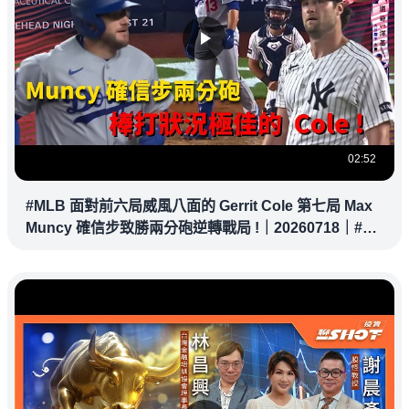
02:52
#MLB 面對前六局威風八面的 Gerrit Cole 第七局 Max
Muncy 確信步致勝兩分砲逆轉戰局 !｜20260718｜#洛
杉磯道奇