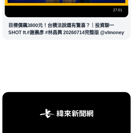
27:01
目標價飆3800元！台積法說還有驚喜？｜投資聊一
SHOT ft.#謝晨彥 #林昌興 20260714完整版 @vlmoney