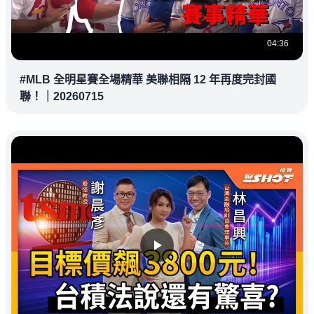
04:36
#MLB 全明星賽全場精華 美聯相隔 12 年再度完封國
聯！｜20260715