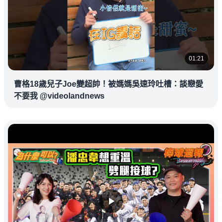
01:21
曹格18歲兒子Joe變超帥！被媽媽吳速玲吐槽：談戀愛
不要我 @videolandnews