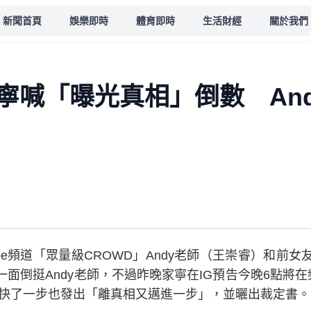
新聞首頁
娛樂即時
體育即時
生活財經
關於我們
寧喊「曝光真相」倒數 An
ube頻道「眾量級CROWD」Andy老師（王崇睿）和前
面倒挺Andy老師，不過昨晚家寧在IG預告今晚6點將在
則快了一步也發出「離真相又邁進一步」，並曬出裁定書。