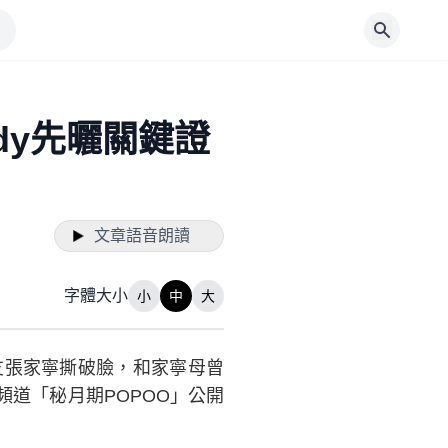
dy先曬關鍵證
文章語音朗讀
字體大小
小
中
大
女友張家寧撕破臉，和家寧母曾
頻道「秘月期POPOO」公開