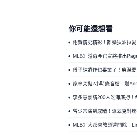
你可能還想看
謝賢情史精彩！離婚狄波拉愛上
MLB》道奇今官宣將推出Pa
傅子純遺作也畢業了！庾澄慶
家寧突拋2小時錄音檔！爆A
李多慧豪請200人吃海底撈
曾少宗演到成精！派翠克對瘦
MLB》大都會教頭遭開除 Li