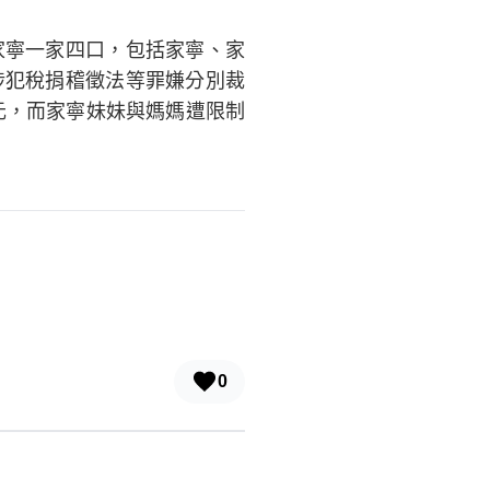
家寧一家四口，包括家寧、家
涉犯稅捐稽徵法等罪嫌分別裁
元，而家寧妹妹與媽媽遭限制
0