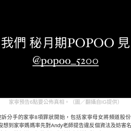
家寧預告6點要公佈真相。（圖／翻攝自IG提供）
道控訴分手的家寧8項罪狀開始，包括家寧母女將頻道股
想到家寧媽媽率先對Andy老師提告違反個資法及妨害名