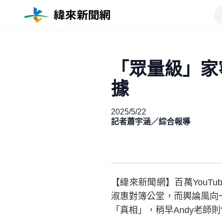
「眾量級」家
據
2025/5/22
記者蕭宇涵／綜合報導
【緯來新聞網】百萬YouT
淑惠對簿公堂，而輿論風向一
「真相」，稍早Andy老師