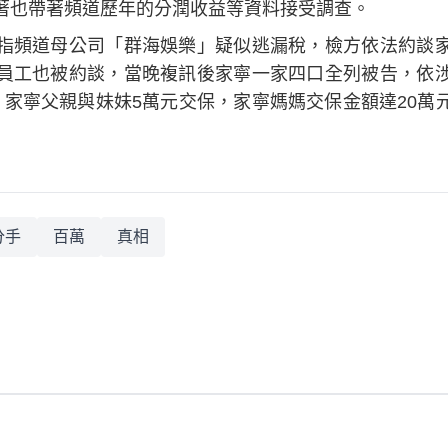
著也帶著頻道歷年的分潤收益等資料接受調查。
指頻道母公司「群海娛樂」疑似逃漏稅，檢方依法約談
員工也被約談，當晚複訊後家寧一家四口全列被告，依
、家寧父親與妹妹5萬元交保，家寧媽媽交保金額達20萬
分手
百萬
真相