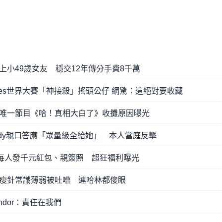
小49歲女友 穩交12年傳分手費8千萬
ges世界大賽「神接殺」搖頭公仔 網驚：這絕對要收藏
唯一節目《哈！真相大白了》收攤原因曝光
ndy親口答應「眾量級全給她」 本人當庭反擊
！每人發千元紅包、親簽照 超狂福利曝光
瘦針常識薄弱被吐嘈 連哈林都傻眼
ndor：責任在我們