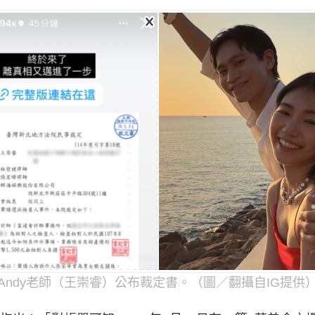
Andy老師（王崇睿）公布裁定書。（圖／翻攝自IG提供