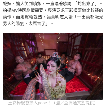
蛇妖、讓人笑到噴飯，一直唱著歌詞 「蛇出來了」。
拍攝MV時因劇情需要，導演要求王彩樺要做比較騷的
動作，而她駕輕就熟，讓黃明志大讚「一出動都吸光
男人的陽氣，太厲害了」。
王彩樺很會撩人pose！（圖／亞洲通文創提供）