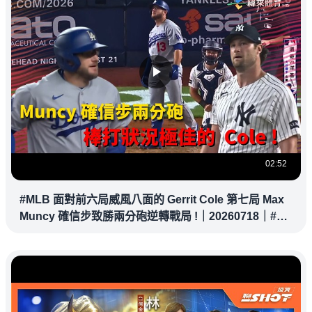
02:52
#MLB 面對前六局威風八面的 Gerrit Cole 第七局 Max
Muncy 確信步致勝兩分砲逆轉戰局 !｜20260718｜#洛
杉磯道奇