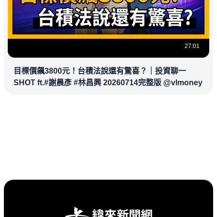
27:01
目標價飆3800元！台積法說還有驚喜？｜投資聊一
SHOT ft.#謝晨彥 #林昌興 20260714完整版 @vlmoney