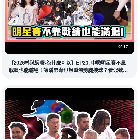
09:17
【2026棒球週報-為什麼可以】EP23. 中職明星賽不靠
戰績也能滿場！讓潘忠韋也想重溫劈腿接球？看似歡樂
教練都暗中觀察