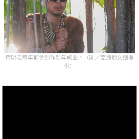
黃明志每年都會創作新年歌曲。（圖／亞洲通文創提
供）