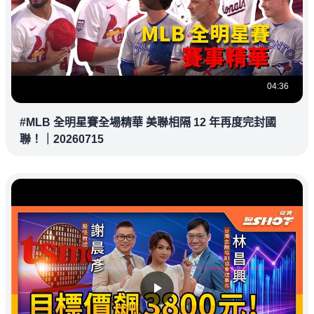
04:36
#MLB 全明星賽全場精華 美聯相隔 12 年再度完封國
聯！｜20260715