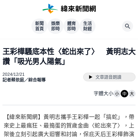
新聞
娛樂
體育
生活
首頁
即時
即時
財經
王彩樺騷底本性〈蛇出來了〉 黃明志大
讚「吸光男人陽氣」
2024/12/21
文章語音朗讀
記者蔡依庭／綜合報導
字體大小
小
中
大
【緯來新聞網】黃明志攜手王彩樺一起「搞蛇」，帶
來史上最瘋狂、最搗蛋的賀歲金曲〈蛇出來了〉，上
架後立刻引起廣大迴響和討論，保庇天后王彩樺飾演