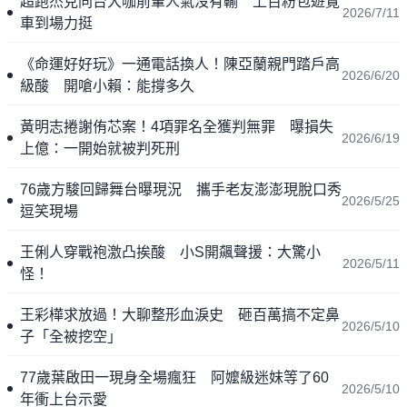
超跑杰克同台大咖前輩人氣沒有輸 上百粉包遊覽
2026/7/11
車到場力挺
《命運好好玩》一通電話換人！陳亞蘭親門踏戶高
2026/6/20
級酸 開嗆小賴：能撐多久
黃明志捲謝侑芯案！4項罪名全獲判無罪 曝損失
2026/6/19
上億：一開始就被判死刑
76歲方駿回歸舞台曝現況 攜手老友澎澎現脫口秀
2026/5/25
逗笑現場
王俐人穿戰袍激凸挨酸 小S開飆聲援：大驚小
2026/5/11
怪！
王彩樺求放過！大聊整形血淚史 砸百萬搞不定鼻
2026/5/10
子「全被挖空」
77歲葉啟田一現身全場瘋狂 阿嬤級迷妹等了60
2026/5/10
年衝上台示愛