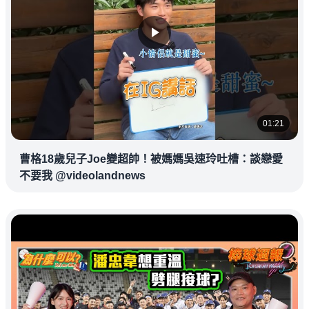
01:21
曹格18歲兒子Joe變超帥！被媽媽吳速玲吐槽：談戀愛
不要我 @videolandnews