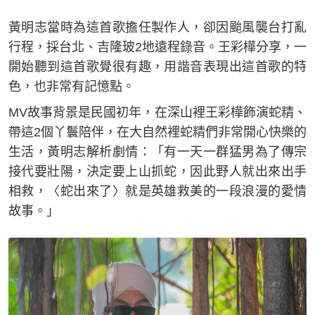
黃明志當時為這首歌擔任製作人，卻因颱風襲台打亂
行程，採台北、吉隆玻2地遠程錄音。王彩樺分享，一
開始聽到這首歌覺很有趣，用諧音表現出這首歌的特
色，也非常有記憶點。
MV故事背景是民國初年，在深山裡王彩樺飾演蛇精、
帶這2個丫鬟陪伴，在大自然裡蛇精們非常開心快樂的
生活，黃明志解析劇情：「有一天一群猛男為了傳宗
接代要壯陽，決定要上山抓蛇，因此野人就出來出手
相救，〈蛇出來了〉就是英雄救美的一段浪漫的愛情
故事。」