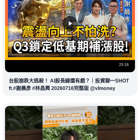
25:16
台股崩跌大逃殺！ AI股長線還有戲？｜投資聊一SHOT
ft.#謝晨彥 #林昌興 20260716完整版 @vlmoney