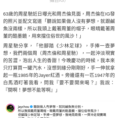
攝自IG）
63歲的周星馳近日曝光和周杰倫見面，周杰倫在IG發
的照片並配文寫道「聽說如果做人沒有夢想，就跟鹹
魚沒兩樣，所以我頭上戴著周董的帽子，眼睛戴著周
董的酷墨鏡，用來擋住俗世的風沙！」
周星馳分享，「他腳踏《少林足球》，手捧一壺夢
想，我們兩個周（周杰倫和周星馳），一起沖淡現實
的苦澀，泡出人生的香甜！今晚慶功的時候，我本來
只打算買一罐汽水，沒想到緣分剛剛好，手一伸就拿
起一瓶1985年的Jayer紅酒。旁邊還有一匹1947年的
白馬酒盯著我看，問我『要不要開來喝？』我說：
『開啊！夢想不能等啊』」