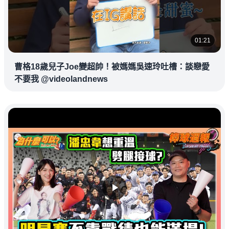
01:21
曹格18歲兒子Joe變超帥！被媽媽吳速玲吐槽：談戀愛
不要我 @videolandnews