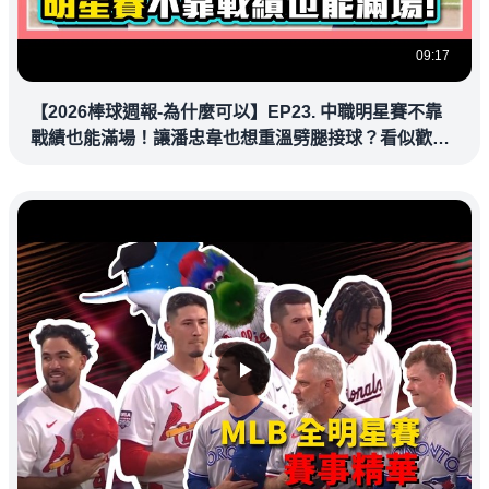
09:17
【2026棒球週報-為什麼可以】EP23. 中職明星賽不靠
戰績也能滿場！讓潘忠韋也想重溫劈腿接球？看似歡樂
教練都暗中觀察