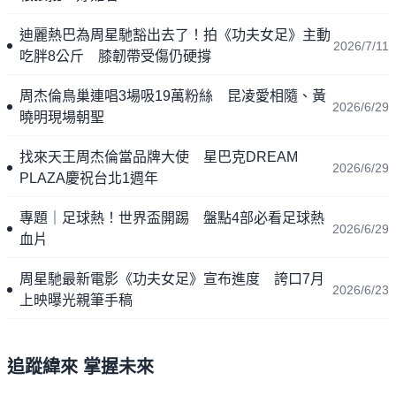
迪麗熱巴為周星馳豁出去了！拍《功夫女足》主動
2026/7/11
吃胖8公斤 膝韌帶受傷仍硬撐
周杰倫鳥巢連唱3場吸19萬粉絲 昆凌愛相隨、黃
2026/6/29
曉明現場朝聖
找來天王周杰倫當品牌大使 星巴克DREAM
2026/6/29
PLAZA慶祝台北1週年
專題｜足球熱！世界盃開踢 盤點4部必看足球熱
2026/6/29
血片
周星馳最新電影《功夫女足》宣布進度 誇口7月
2026/6/23
上映曝光親筆手稿
追蹤緯來 掌握未來