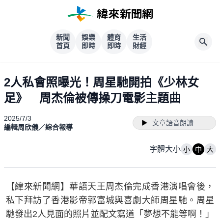
新聞
娛樂
體育
生活
首頁
即時
即時
財經
2人私會照曝光！周星馳開拍《少林女
足》 周杰倫被傳操刀電影主題曲
2025/7/3
文章語音朗讀
編輯周欣儀／綜合報導
字體大小
小
中
大
【緯來新聞網】華語天王周杰倫完成香港演唱會後，
私下拜訪了香港影帝郭富城與喜劇大師周星馳。周星
馳發出2人見面的照片並配文寫道「夢想不能等啊！」