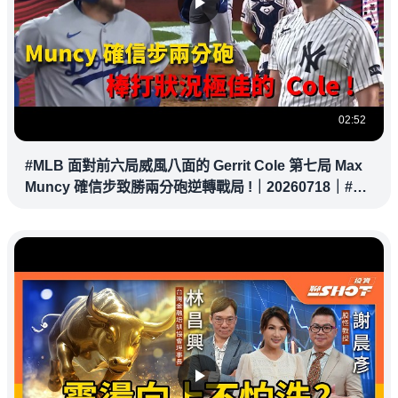
02:52
#MLB 面對前六局威風八面的 Gerrit Cole 第七局 Max
Muncy 確信步致勝兩分砲逆轉戰局 !｜20260718｜#洛
杉磯道奇