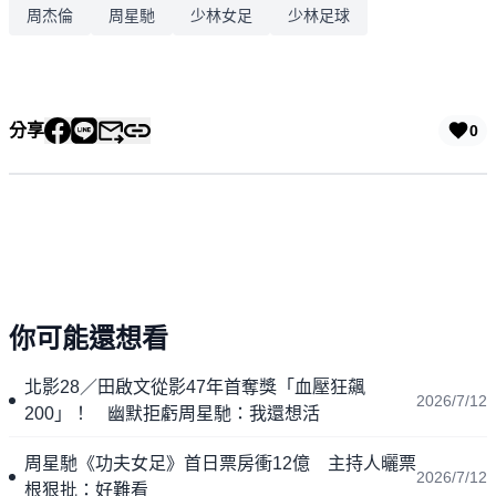
周杰倫
周星馳
少林女足
少林足球
分享
0
你可能還想看
北影28／田啟文從影47年首奪獎「血壓狂飆
2026/7/12
200」！ 幽默拒虧周星馳：我還想活
周星馳《功夫女足》首日票房衝12億 主持人曬票
2026/7/12
根狠批：好難看