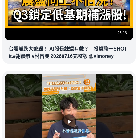
25:16
台股崩跌大逃殺！ AI股長線還有戲？｜投資聊一SHOT
ft.#謝晨彥 #林昌興 20260716完整版 @vlmoney