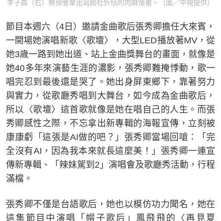
李子森（右）無預警拿出寫給杜忻恬的肉麻情書。（圖／中視提供）
節目本週六（4日）邀請金曲歌后張秀卿擔任大來賓，
一開場她演唱新歌〈歌壇〉，大型LED播放著MV，從
她3歲一路到她出道、站上金曲獎舞台的畫面，就像是
她40多年來演藝生涯的濃影，張秀卿難掩悸動，歌一
唱完忍到最後還是哭了。她出身屏東鄉下，靠著努力
與實力，從歌廳秀唱到大舞台，如今成為金曲歌后，
所以〈歌壇〉這首歌就像是她在唱自己的人生。而張
秀卿感性之際，不忘拿出新專輯的海報宣傳，立刻被
康康虧「這張是AI做的吧？」張秀卿當場回嗆：「完
全沒有AI，因為我本來就長這麼美！」張秀卿一連宣
傳新專輯、「辣妹駕到2」演唱會及歌廳秀活動，行程
滿檔。
張秀卿不僅是台語歌后，她也以模仿功力聞名，她在
這集節目中演唱「帽子歌后」鳳飛飛的〈再見夏