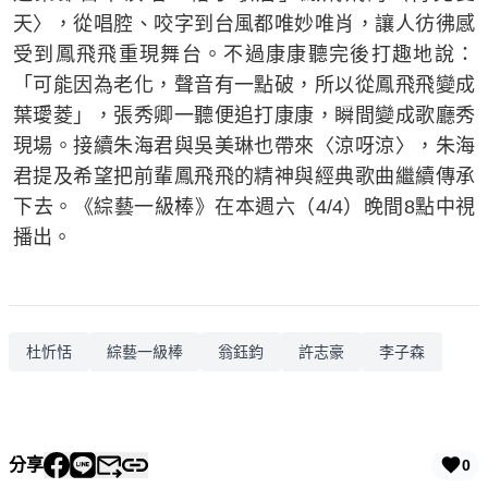
天〉，從唱腔、咬字到台風都唯妙唯肖，讓人彷彿感
受到鳳飛飛重現舞台。不過康康聽完後打趣地說：
「可能因為老化，聲音有一點破，所以從鳳飛飛變成
葉璦菱」，張秀卿一聽便追打康康，瞬間變成歌廳秀
現場。接續朱海君與吳美琳也帶來〈涼呀涼〉，朱海
君提及希望把前輩鳳飛飛的精神與經典歌曲繼續傳承
下去。《綜藝一級棒》在本週六（4/4）晚間8點中視
播出。
杜忻恬
綜藝一級棒
翁鈺鈞
許志豪
李子森
分享
0