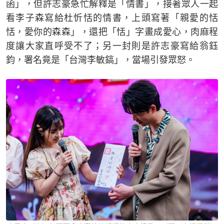
函」，但許志豪急忙解釋是「情書」，接著眾人一起
看李子森寫給杜忻恬的情書，上頭寫著「親愛的恬
恬，愛你的森森」，還把「恬」字畫成愛心，肉麻程
度讓大家直呼受不了；另一封則是許志豪寫給翁鈺
鈞，署名竟是「台灣李敏鎬」，當場引發眾怒。