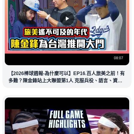
08:07
【2026棒球週報-為什麼可以】EP16.百人旅美之前！有
多難？陳金鋒站上大聯盟第1人 克服兵役、語言、資訊
落差，推開旅美大門改寫台灣棒壇