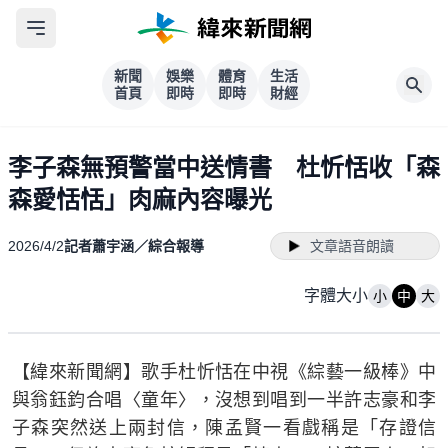
新聞
娛樂
體育
生活
首頁
即時
即時
財經
李子森無預警當中送情書 杜忻恬收「森
森愛恬恬」肉麻內容曝光
2026/4/2
記者蕭宇涵／綜合報導
文章語音朗讀
字體大小
小
中
大
【緯來新聞網】歌手杜忻恬在中視《綜藝一級棒》中
與翁鈺鈞合唱〈童年〉，沒想到唱到一半許志豪和李
子森突然送上兩封信，陳孟賢一看戲稱是「存證信