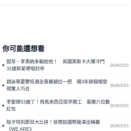
你可能還想看
甜茶、李奧納多輸給他！ 英國奧斯卡大爆冷門
2026/2/23
32歲新星哽咽封帝
趙詠華憂鬱低潮全靠屠穎拉一把 隔3年辦個唱發
2026/2/23
現驚人巧合
李聖傑53歲了！飛馬來西亞提早開工 豪撒六位數
2026/2/23
紅包
除夕特別節目大比拼！徐懷鈺國際級演出稱霸
2026/2/23
《WE ARE》