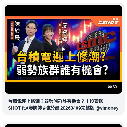
00:30
台積電迎上修潮？弱勢族群誰有機會？｜投資聊一
SHOT ft.#廖婉婷 #陳於晨 20260409完整版 @vlmoney