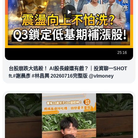
25:16
台股崩跌大逃殺！ AI股長線還有戲？｜投資聊一SHOT
ft.#謝晨彥 #林昌興 20260716完整版 @vlmoney