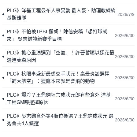
PLG》洋基工程公布人事異動 劉人豪、助理教練納
2026/7/9
基斯離隊
PLG》不怕被TPBL攔胡！陳信安稱「想打球就
2026/6/30
來」 吳志鍇談新賽季目標
PLG》擔心重演選到「空氣」！許晉哲曝以探花籤
2026/6/30
選進莫森原因
PLG》榜眼李盛新最想交手狀元！高景炎談選擇
2026/6/30
「輔大航空」：獵鷹本來就是會飛的動物
PLG》爆冷？王鼎鈞坦言成狀元郎有些意外 洋基
2026/6/30
工程GM曝選擇原因
PLG》吳志鍇意外第4順位獲選？王鼎鈞成狀元 選
2026/6/30
秀會共4人獲選