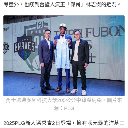
考量外，也談到台籃人氣王「傑哥」林志傑的近況。
勇士選進虎尾科技大學205公分中鋒喬納森。圖片來
源：PLG
2025PLG新人選秀會2日登場，擁有狀元籤的洋基工