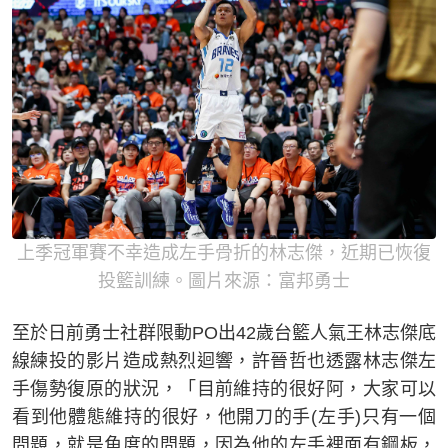
上季冠軍賽不幸造成左手骨折的林志傑，近期已恢復
投籃訓練。圖片來源：富邦勇士
至於日前勇士社群限動PO出42歲台籃人氣王林志傑底
線練投的影片造成熱烈迴響，許晉哲也透露林志傑左
手傷勢復原的狀況，「目前維持的很好阿，大家可以
看到他體態維持的很好，他開刀的手(左手)只有一個
問題，就是角度的問題，因為他的左手裡面有鋼板，