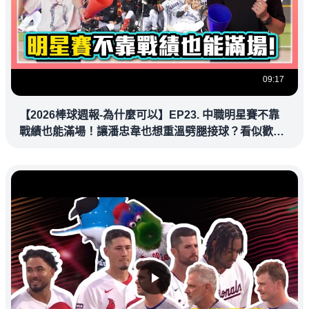
09:17
【2026棒球週報-為什麼可以】EP23. 中職明星賽不靠
戰績也能滿場！讓潘忠韋也想重溫劈腿接球？看似歡樂
教練都暗中觀察