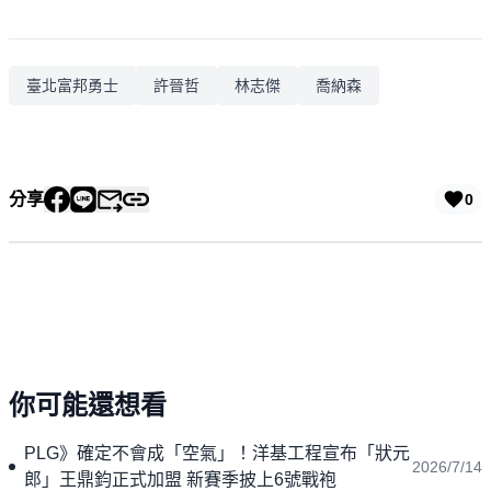
臺北富邦勇士
許晉哲
林志傑
喬納森
分享
0
你可能還想看
PLG》確定不會成「空氣」！洋基工程宣布「狀元
2026/7/14
郎」王鼎鈞正式加盟 新賽季披上6號戰袍