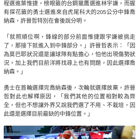
程選進葉惟捷，榜眼籤的台鋼獵鷹選進林宇謙，而握
有探花籤的勇士選進來自虎尾科大的205公分中鋒喬
納森，許晉哲特別在會後說分明。
「就照順位啊，鋒線的部分前面惟捷跟宇謙被挑走
了，那接下就進入到中鋒部分。」許晉哲表示：「因
為莫巴耶狀況還是讓球隊有點擔心，怕他出現傷勢狀
況，加上我們目前洋將找尋上也有問題，因此選擇喬
納森。」
勇士在首輪選擇完喬納森後，次輪就選擇放棄，許晉
哲對此也解釋原因，「我們其他的位置相對較為齊
全，但也不想讓外界又說我們選了不用、不栽培，因
此還是選擇目前最缺的中鋒位置。」