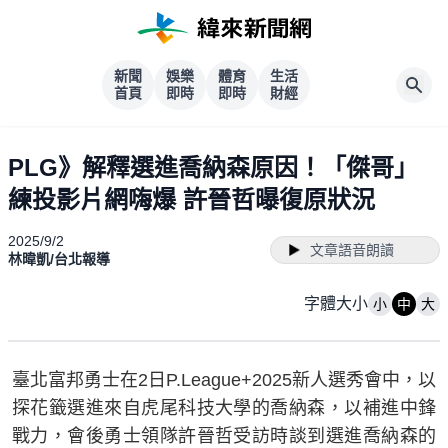
新聞
娛樂
體育
生活
首頁
即時
即時
財經
PLG》解釋選進喬納森原因！「傑哥」
練投影片網嗨爆 許晉哲曝復原狀況
2025/9/2
文章語音朗讀
林暐凱/台北報導
字體大小
小
中
大
臺北富邦勇士在2日P.League+2025新人選秀會中，以
探花籤選進來自虎尾科技大學的喬納森，以補進中鋒
戰力，會後勇士領隊許晉哲受訪時談到選進喬納森的