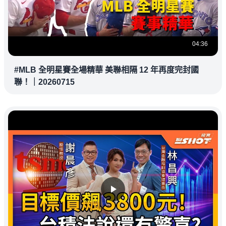
04:36
#MLB 全明星賽全場精華 美聯相隔 12 年再度完封國
聯！｜20260715