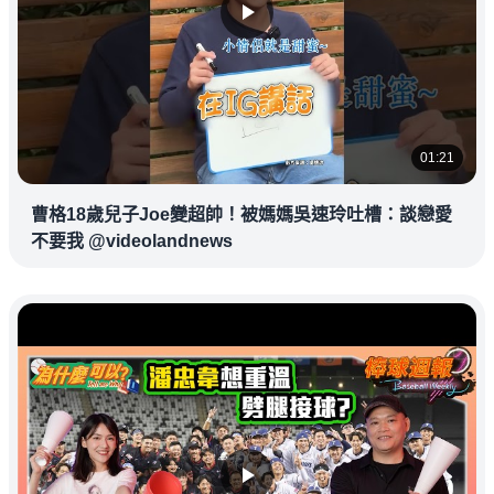
01:21
曹格18歲兒子Joe變超帥！被媽媽吳速玲吐槽：談戀愛
不要我 @videolandnews