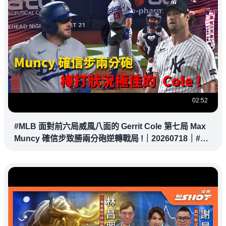
02:52
#MLB 面對前六局威風八面的 Gerrit Cole 第七局 Max
Muncy 確信步致勝兩分砲逆轉戰局 !｜20260718｜#洛
杉磯道奇