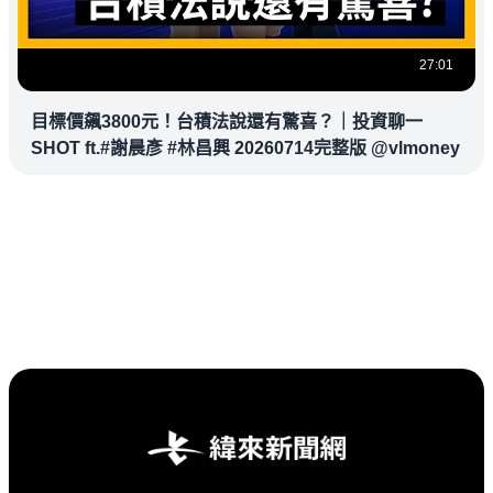
27:01
目標價飆3800元！台積法說還有驚喜？｜投資聊一
SHOT ft.#謝晨彥 #林昌興 20260714完整版 @vlmoney