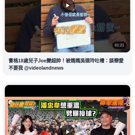
01:21
曹格18歲兒子Joe變超帥！被媽媽吳速玲吐槽：談戀愛
不要我 @videolandnews