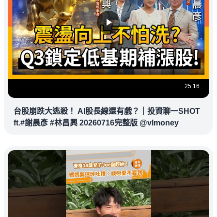
25:16
台股崩跌大逃殺！ AI股長線還有戲？｜投資聊一SHOT
ft.#謝晨彥 #林昌興 20260716完整版 @vlmoney