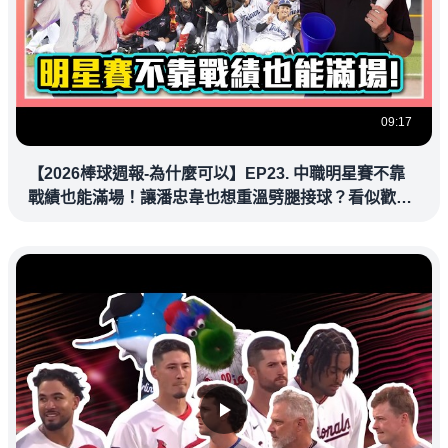
09:17
【2026棒球週報-為什麼可以】EP23. 中職明星賽不靠
戰績也能滿場！讓潘忠韋也想重溫劈腿接球？看似歡樂
教練都暗中觀察