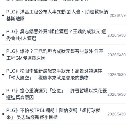
PLG》洋基工程公布人事異動 劉人豪、助理教練納
2026/7/9
基斯離隊
PLG》吳志鍇意外第4順位獲選？王鼎鈞成狀元 選
2026/6/30
秀會共4人獲選
PLG》爆冷？王鼎鈞坦言成狀元郎有些意外 洋基
2026/6/30
工程GM曝選擇原因
PLG》榜眼李盛新最想交手狀元！高景炎談選擇
2026/6/30
「輔大航空」：獵鷹本來就是會飛的動物
PLG》擔心重演選到「空氣」！許晉哲曝以探花籤
2026/6/30
選進莫森原因
PLG》不怕被TPBL攔胡！陳信安稱「想打球就
2026/6/30
來」 吳志鍇談新賽季目標