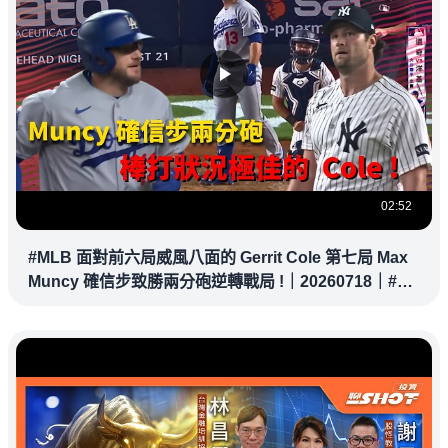
02:52
#MLB 面對前六局威風八面的 Gerrit Cole 第七局 Max
Muncy 確信步致勝兩分砲逆轉戰局 !｜20260718｜#洛
杉磯道奇