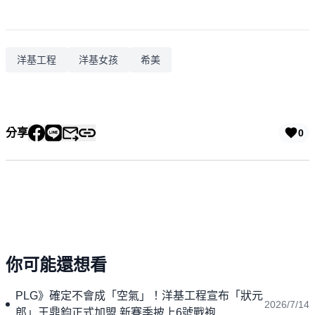
洋基工程
洋基女孩
希美
分享
0
你可能還想看
PLG》確定不會成「空氣」！洋基工程宣布「狀元
2026/7/14
郎」王鼎鈞正式加盟 新賽季披上6號戰袍