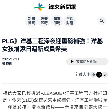
新聞
娛樂
體育
生活
首頁
即時
即時
財經
PLG》洋基工程深夜迎重磅補強！洋基
女孩增添日籍新成員希美
2025/12/11
文章語音朗讀
林暐凱
字體大小
小
中
大
相信大家已經透過P.LEAGUE+洋基工程官方社群知
悉，今天(11日)深夜迎來重磅補強，洋基工程啦啦隊
「洋基女孩」增添新成員——新增來自南霸天統一