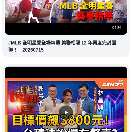
04:36
#MLB 全明星賽全場精華 美聯相隔 12 年再度完封國
聯！｜20260715