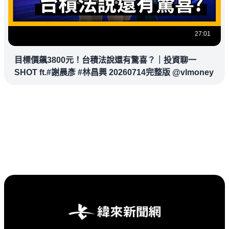
27:01
目標價飆3800元！台積法說還有驚喜？｜投資聊一
SHOT ft.#謝晨彥 #林昌興 20260714完整版 @vlmoney