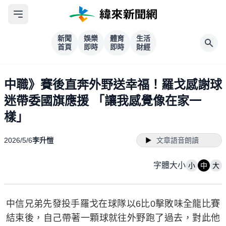
新聞
娛樂
體育
生活
首頁
即時
即時
財經
中職》賽後直奔外野送幸福！羅戈感謝球
迷帶委國旗應援 「讓我感覺像在家一
樣」
2026/5/6
李升愷
文章語音朗讀
字體大小
小
中
大
中信兄弟先發投手羅戈在球隊以6比0擊敗味全龍比賽
結束後，自己帶著一顆球就往外野跑了過去，對此他