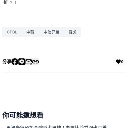
補。」
CPBL
中職
中信兄弟
羅戈
分享
0
你可能還想看
周湯豪無預警合體香港男神！老媽比莉當跟班喜獲