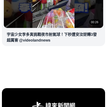
00:26
宇宙少女李多寅挑戰夜市射氣球！下秒遭安汝逆轉3發
超厲害 @videolandnews