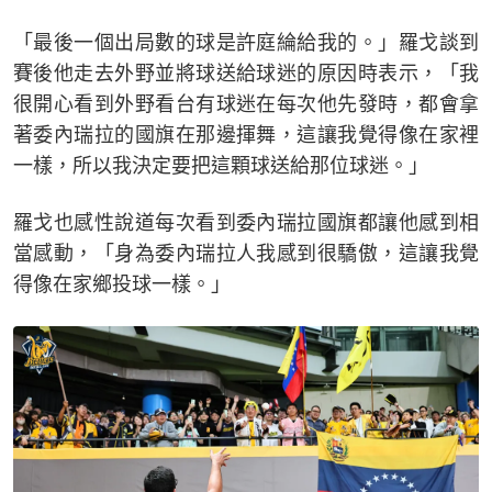
「最後一個出局數的球是許庭綸給我的。」羅戈談到
賽後他走去外野並將球送給球迷的原因時表示，「我
很開心看到外野看台有球迷在每次他先發時，都會拿
著委內瑞拉的國旗在那邊揮舞，這讓我覺得像在家裡
一樣，所以我決定要把這顆球送給那位球迷。」
羅戈也感性說道每次看到委內瑞拉國旗都讓他感到相
當感動，「身為委內瑞拉人我感到很驕傲，這讓我覺
得像在家鄉投球一樣。」