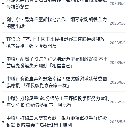
2026/5/6
母親節驚喜
劉宇寧、易烊千璽都找他合作 鋼琴家劉胡軼全力
2026/5/6
把關出輯
TPBL》下剋上！國王季後挑戰賽二連勝逆襲特攻
2026/5/6
搶下最後一張季後賽門票
中職》刮鬍子轉運？羅戈清新造型亮相繳好投 本季
2026/5/6
首度先發無失分關鍵「相信自己」
中職》賽後直奔外野送幸福！羅戈感謝球迷帶委國
2026/5/6
旗應援 「讓我感覺像在家一樣」
中職》打線尾聲灌5分保險！平野讚投手群努力壓制
2026/5/6
無失分 盼延續氣勢到下一場比賽
中職》打線三人雙安貢獻！銳力獅領軍投手群好投
2026/5/6
封鎖 獅隊嘉義主場4比1留下勝利