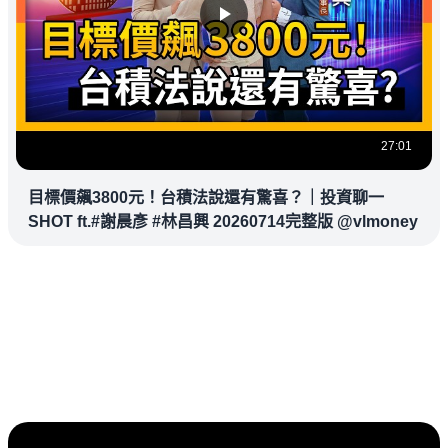
27:01
目標價飆3800元！台積法說還有驚喜？｜投資聊一
SHOT ft.#謝晨彥 #林昌興 20260714完整版 @vlmoney