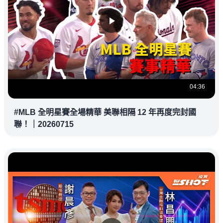
04:36
#MLB 全明星賽全場精華 美聯相隔 12 年再度完封國
聯！｜20260715