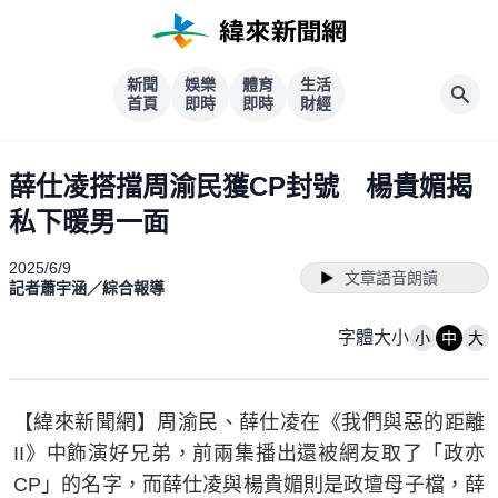
新聞
娛樂
體育
生活
首頁
即時
即時
財經
薛仕凌搭擋周渝民獲CP封號 楊貴媚揭
私下暖男一面
2025/6/9
文章語音朗讀
記者蕭宇涵／綜合報導
字體大小
小
中
大
【緯來新聞網】周渝民、薛仕凌在《我們與惡的距離
II》中飾演好兄弟，前兩集播出還被網友取了「政亦
CP」的名字，而薛仕凌與楊貴媚則是政壇母子檔，薛