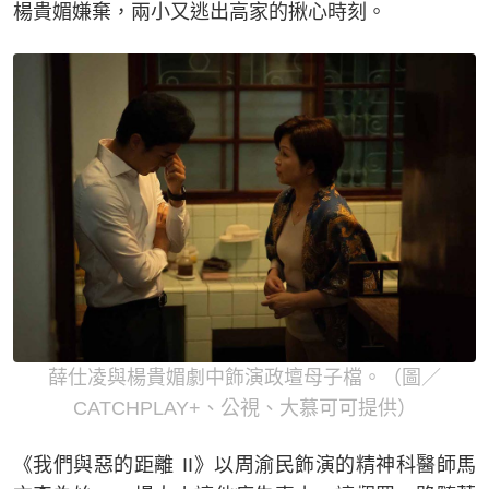
楊貴媚嫌棄，兩小又逃出高家的揪心時刻。
薛仕凌與楊貴媚劇中飾演政壇母子檔。（圖／
CATCHPLAY+、公視、大慕可可提供）
《我們與惡的距離 II》以周渝民飾演的精神科醫師馬