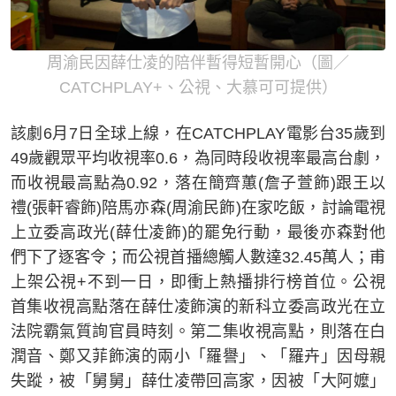
周渝民因薛仕凌的陪伴暫得短暫開心（圖／
CATCHPLAY+、公視、大慕可可提供）
該劇6月7日全球上線，在CATCHPLAY電影台35歲到
49歲觀眾平均收視率0.6，為同時段收視率最高台劇，
而收視最高點為0.92，落在簡齊蕙(詹子萱飾)跟王以
禮(張軒睿飾)陪馬亦森(周渝民飾)在家吃飯，討論電視
上立委高政光(薛仕凌飾)的罷免行動，最後亦森對他
們下了逐客令；而公視首播總觸人數達32.45萬人；甫
上架公視+不到一日，即衝上熱播排行榜首位。公視
首集收視高點落在薛仕凌飾演的新科立委高政光在立
法院霸氣質詢官員時刻。第二集收視高點，則落在白
潤音、鄭又菲飾演的兩小「羅譽」、「羅卉」因母親
失蹤，被「舅舅」薛仕凌帶回高家，因被「大阿嬤」