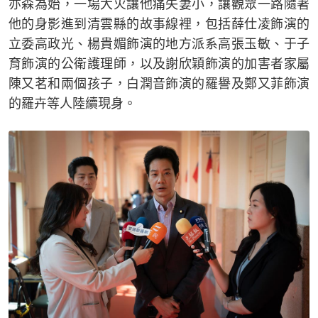
亦森為始，一場大火讓他痛失妻小，讓觀眾一路隨著
他的身影進到清雲縣的故事線裡，包括薛仕凌飾演的
立委高政光、楊貴媚飾演的地方派系高張玉敏、于子
育飾演的公衛護理師，以及謝欣穎飾演的加害者家屬
陳又茗和兩個孩子，白潤音飾演的羅譽及鄭又菲飾演
的羅卉等人陸續現身。