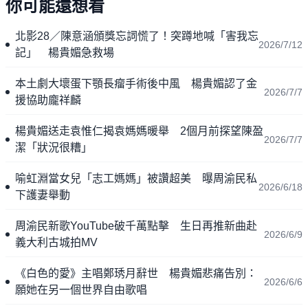
你可能還想看
北影28／陳意涵頒獎忘詞慌了！突蹲地喊「害我忘
2026/7/12
記」 楊貴媚急救場
本土劇大壞蛋下顎長瘤手術後中風 楊貴媚認了金
2026/7/7
援協助龐祥麟
楊貴媚送走袁惟仁揭袁媽媽暖舉 2個月前探望陳盈
2026/7/7
潔「狀況很糟」
喻虹淵當女兒「志工媽媽」被讚超美 曝周渝民私
2026/6/18
下護妻舉動
周渝民新歌YouTube破千萬點擊 生日再推新曲赴
2026/6/9
義大利古城拍MV
《白色的愛》主唱鄭琇月辭世 楊貴媚悲痛告別：
2026/6/6
願她在另一個世界自由歌唱