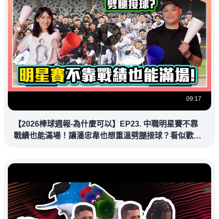
09:17
【2026棒球週報-為什麼可以】EP23. 中職明星賽不靠
戰績也能滿場！讓潘忠韋也想重溫劈腿接球？看似歡樂
教練都暗中觀察