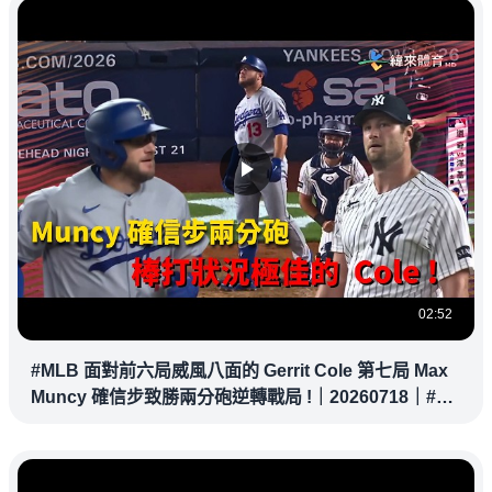
02:52
#MLB 面對前六局威風八面的 Gerrit Cole 第七局 Max
Muncy 確信步致勝兩分砲逆轉戰局 !｜20260718｜#洛
杉磯道奇