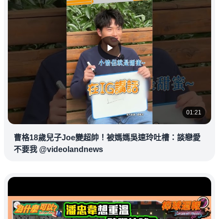
01:21
曹格18歲兒子Joe變超帥！被媽媽吳速玲吐槽：談戀愛
不要我 @videolandnews