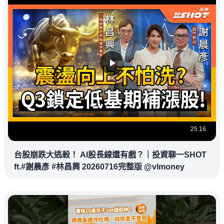
25:16
台股崩跌大逃殺！ AI股長線還有戲？｜投資聊一SHOT
ft.#謝晨彥 #林昌興 20260716完整版 @vlmoney