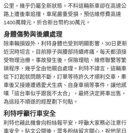
公里，幾乎仍屬全新狀態。不料這輛新車卻在高速公
路上遭後車追撞，車尾嚴重受損，預估維修費高達
1400萬韓元，折合新台幣約30萬元。
身體傷勢與後續處理
除車輛損毀外，利特身體也受到明顯影響，30日更新
近況時坦言，目前脖子與腰部持續疼痛，每天都須接
受物理治療。事故發生後，保險理賠、維修聯繫等繁
瑣程序，幾乎全由他親自處理。利特不諱言，這輛車
從下訂起就問題不斷，訂單等待許久才順利交車，牽
車後又接連遭遇愛犬生病、自身車禍等事件，讓他感
嘆「這台車似乎跟我不太合」，最終決定將車出售，
為這段不順遂的經歷劃下句點。
利特呼籲行車安全
利特也藉此機會向粉絲報平安，呼籲大家務必注意行
車安全。貼文公開後，眾多粉絲留言關心，祝他早日