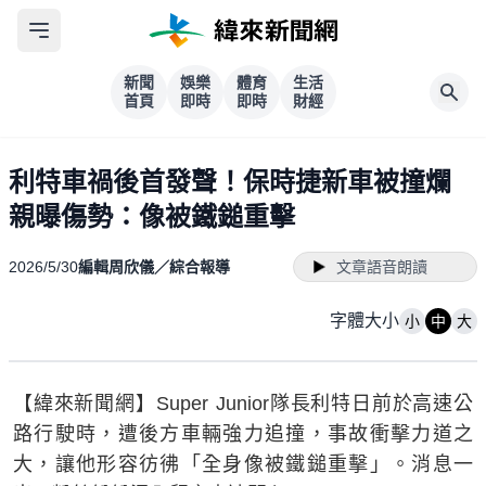
新聞
娛樂
體育
生活
首頁
即時
即時
財經
利特車禍後首發聲！保時捷新車被撞爛
親曝傷勢：像被鐵鎚重擊
2026/5/30
編輯周欣儀／綜合報導
文章語音朗讀
字體大小
小
中
大
【緯來新聞網】Super Junior隊長利特日前於高速公
路行駛時，遭後方車輛強力追撞，事故衝擊力道之
大，讓他形容彷彿「全身像被鐵鎚重擊」。消息一