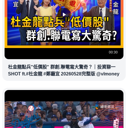
00:30
杜金龍點兵"低價股" 群創.聯電寫大驚奇？｜投資聊一
SHOT ft.#杜金龍 #鄭廳宜 20260528完整版 @vlmoney