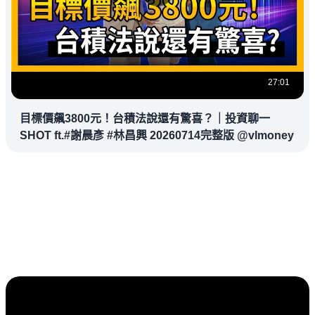
27:01
目標價飆3800元！台積法說還有驚喜？｜投資聊一
SHOT ft.#謝晨彥 #林昌興 20260714完整版 @vlmoney