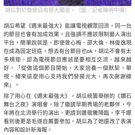
胡瓜對於做節目有很大願景。（圖／記者陳明中攝）
胡瓜希望《週末最強大》能讓電視觀眾回流，同一台
的節目也會有加成效果，且強調不應該限制藝人演出
平台，簡單說就是，即使曾心梅、邵大倫、林俊逸現
在成為固定班底，想去有台節目也ok，胡瓜不會有太
多規矩，認為電視節目應該是要相互交流、越來越
好，「從做這個節目開始，大家培養一個默契，華
視、緯來這麼用心支持我們發揚光大，再次謝謝緯
來」。
除了用心在《週末最強大》，胡瓜統籌舉辦的《鑽石
舞台之夜》演唱會，除了邀請早期秀場的老夥伴，今
年將在北流舉行的演出，更請到蕭敬騰降臨，李千娜
看到後更是毛遂自薦要參加，胡瓜為了她還改了表演
內容和設計新海報。