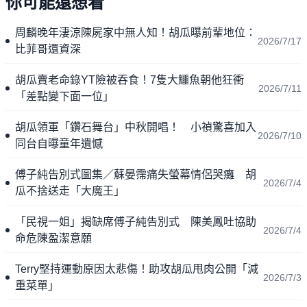
你可能還想看
周麟晚年淒涼陳屍家中無人知！胡瓜曝前輩地位：
2026/7/17
比菲哥還資深
胡瓜賣老命錄YT險被吞食！7隻大鱷魚朝他狂衝
2026/7/11
「差點變下面一位」
胡瓜領軍「鑽石舞台」中秋開唱！ 小禎驚喜加入
2026/7/10
同台自曝童年遺憾
傅子純告別式圖集／蘇晏霈痛失螢幕情侶哭癱 胡
2026/7/4
瓜不捨送走「大魔王」
「民視一姐」揭缺席傅子純告別式 陳美鳳吐協助
2026/7/4
命危陳盈潔意願
Terry堅持運動原因太悲傷！助攻胡瓜甩肉公開「減
2026/7/3
重菜單」