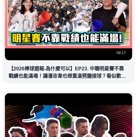
09:17
【2026棒球週報-為什麼可以】EP23. 中職明星賽不靠
戰績也能滿場！讓潘忠韋也想重溫劈腿接球？看似歡樂
教練都暗中觀察