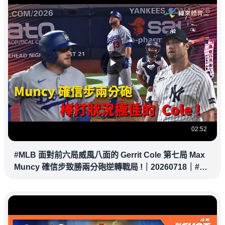
02:52
#MLB 面對前六局威風八面的 Gerrit Cole 第七局 Max
Muncy 確信步致勝兩分砲逆轉戰局 !｜20260718｜#洛
杉磯道奇