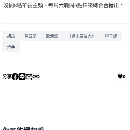
晚間8點華視主頻、每周六晚間6點緯來綜合台播出。
胡瓜
陳亞蘭
歐漢聲
《週末最強大》
李千娜
張菲
分享
0