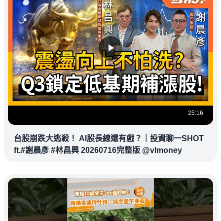
25:16
台股崩跌大逃殺！ AI股長線還有戲？｜投資聊一SHOT
ft.#謝晨彥 #林昌興 20260716完整版 @vlmoney