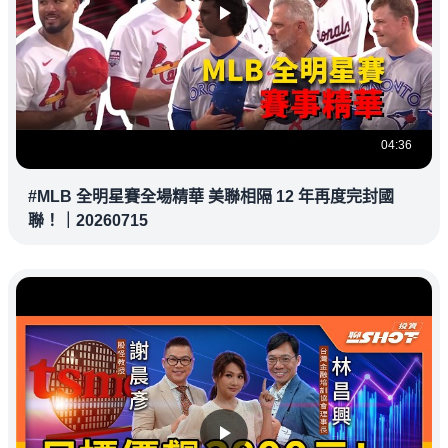
04:36
#MLB 全明星賽全場精華 美聯相隔 12 年再度完封國
聯！｜20260715