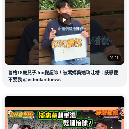
01:21
曹格18歲兒子Joe變超帥！被媽媽吳速玲吐槽：談戀愛
不要我 @videolandnews