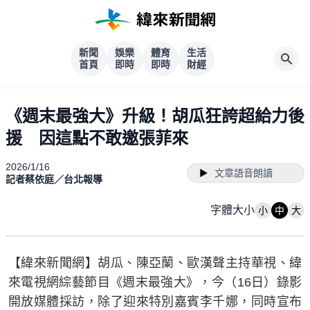
新聞
娛樂
體育
生活
首頁
即時
即時
財經
《週末最強大》升級！胡瓜狂誇超給力後
援 因這點不敢邀張菲來
2026/1/16
文章語音朗讀
記者蔡依庭／台北報導
字體大小
小
中
大
【緯來新聞網】胡瓜、陳亞蘭、歐漢聲主持華視、緯
來電視網綜藝節目《週末最強大》，今（16日）錄影
開放媒體採訪，除了迎來特別嘉賓李千娜，同時宣布