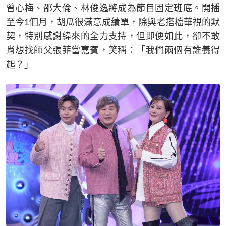
曾心梅、邵大倫、林俊逸將成為節目固定班底。開播
至今1個月，胡瓜很滿意成績單，除與老搭檔華視的默
契，特別感謝緯來的全力支持，但即便如此，卻不敢
肖想找師父張菲當嘉賓，笑稱：「我們兩個有誰養得
起？」