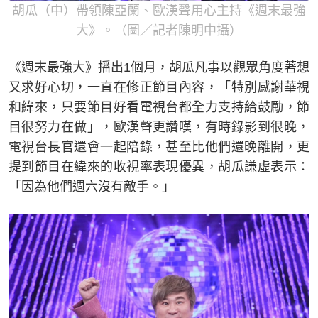
胡瓜（中）帶領陳亞蘭、歐漢聲用心主持《週末最強
大》。（圖／記者陳明中攝）
《週末最強大》播出1個月，胡瓜凡事以觀眾角度著想
又求好心切，一直在修正節目內容，「特別感謝華視
和緯來，只要節目好看電視台都全力支持給鼓勵，節
目很努力在做」，歐漢聲更讚嘆，有時錄影到很晚，
電視台長官還會一起陪錄，甚至比他們還晚離開，更
提到節目在緯來的收視率表現優異，胡瓜謙虛表示：
「因為他們週六沒有敵手。」