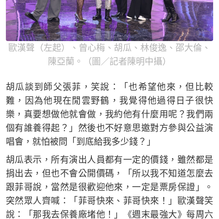
歐漢聲（左起）、曾心梅、胡瓜、林俊逸、邵大倫、
陳亞蘭。（圖／記者陳明中攝）
胡瓜談到師父張菲，笑說：「也希望他來，但比較
難，因為他現在閒雲野鶴，我覺得他過得日子很快
樂，真要想做他就會做，我約他有什麼用呢？我們兩
個有誰養得起？」然後也不好意思邀對方參與公益演
唱會，就怕被問「到底給我多少錢？」
胡瓜表示，所有演出人員都有一定的價錢，雖然都是
捐出去，但也不會公開價碼，「所以我不知道怎麼去
跟菲哥說，當然是很歡迎他來，一定是票房保證」。
突然眾人齊喊：「菲哥快來、菲哥快來！」歐漢聲笑
說：「那我去保養廠堵他！」《週末最強大》每周六