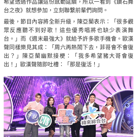
希望透過作品讓這份感動延續，所以一看到《鑽石舞
台之夜》就想參加，立刻聯繫前輩們詢問。
最後，節目內容將全新升級，陳亞蘭表示：「很多觀
眾反應聽不到好歌！這些優秀唱將也缺少表演舞
台。」而《週末最強大》就給予許多歌手機會。歐漢
聲同樣樂見其成：「周六再熱鬧下去，菲哥會不會復
出？」陳亞蘭幽默接梗：「我多希望豬大哥會復
出！」歐漢聲隨即吐槽：「那是復活！」