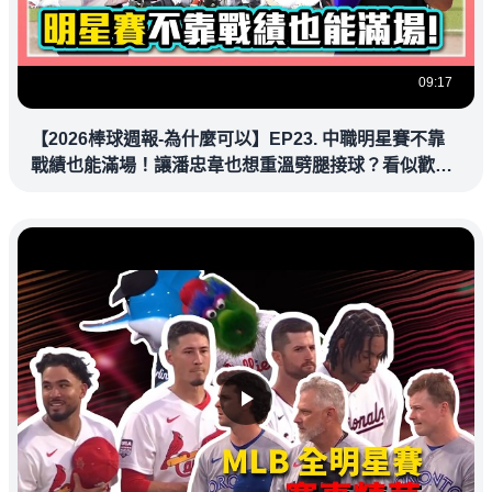
09:17
【2026棒球週報-為什麼可以】EP23. 中職明星賽不靠
戰績也能滿場！讓潘忠韋也想重溫劈腿接球？看似歡樂
教練都暗中觀察