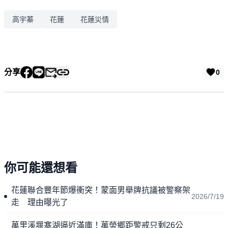
高宇蓁
花蓮
花蓮災情
分享
0
你可能還想看
花蓮聯合豐年節爆衝突！蒙面男舉牌抗議被警察架
2026/7/19
走 理由曝光了
萬里溪堰塞湖逼近滿庫！萬榮鄉距警戒只剩26公