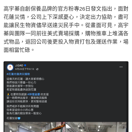
高宇蓁自創保養品牌的官方粉專26日發文指出，面對
花蓮災情，公司上下深感憂心，決定出力協助，盡可
能讓民生物資儘早送達災民手中。從畫面可見，高宇
蓁與團隊一同前往美式賣場採購，購物推車上堆滿各
式物品，返回公司後更投入物資打包及運送作業，場
面相當忙碌。