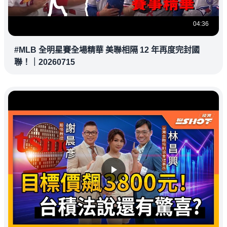
04:36
#MLB 全明星賽全場精華 美聯相隔 12 年再度完封國
聯！｜20260715