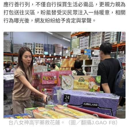
應行善行列，不僅自行採買生活必需品，更親力親為
打包送往災區，盼能替受災民眾注入一絲暖意，相關
行為曝光後，網友紛紛給予肯定與掌聲。
台八女神高宇蓁救花蓮。（圖／翻攝J.GAO FB）