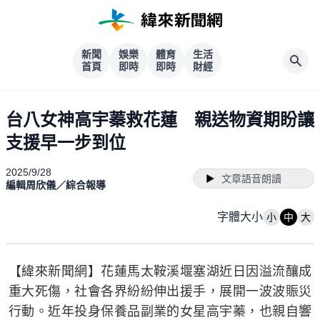
新聞
娛樂
體育
生活
首頁
即時
即時
財經
台八女神高宇蓁救花蓮 親送物資期盼讓
支援早一步到位
2025/9/28
文章語音朗讀
編輯周欣儀／綜合報導
字體大小
小
中
大
【緯來新聞網】花蓮馬太鞍溪堰塞湖近日因溢流釀成
重大死傷，社會各界紛紛伸出援手，展開一波波賑災
行動。近年投身保養品副業的女星高宇蓁，也親自響