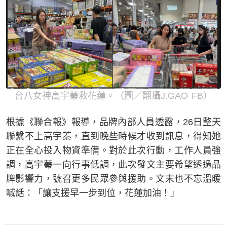
台八女神高宇蓁救花蓮。（圖／翻攝J.GAO FB）
根據《聯合報》報導，品牌內部人員透露，26日整天
聯繫不上高宇蓁，直到晚些時候才收到訊息，得知她
正在全心投入物資準備。對於此次行動，工作人員強
調，高宇蓁一向行事低調，此次發文主要希望透過品
牌影響力，號召更多民眾參與援助。文末也不忘溫暖
喊話：「讓支援早一步到位，花蓮加油！」