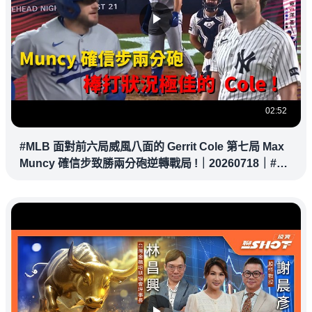
02:52
#MLB 面對前六局威風八面的 Gerrit Cole 第七局 Max
Muncy 確信步致勝兩分砲逆轉戰局 !｜20260718｜#洛
杉磯道奇