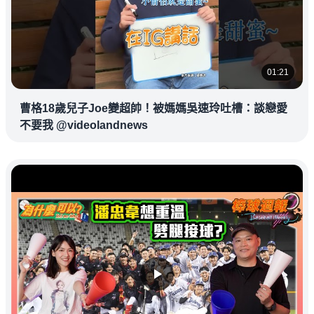
01:21
曹格18歲兒子Joe變超帥！被媽媽吳速玲吐槽：談戀愛
不要我 @videolandnews