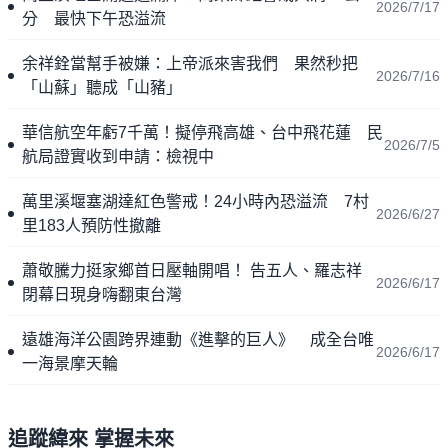
2026/7/17
分 最快下午恐溢流
余祥銓當幫手被嫌：上帝派來害我們 果然秒把
2026/7/16
「山蘇」聽成「山豬」
華信航空年虧7千萬！擬停飛高雄、台中飛花蓮 民
2026/7/5
航局證實收到申請：檢視中
萬里溪堰塞湖達紅色警戒！24小時內恐溢流 7村
2026/6/27
里183人預防性撤離
蕭敬騰力挺家鄉首日壓軸開唱！ 告五人、羅志祥
2026/6/17
閉幕日現身嗨翻東台灣
遠雄海洋公園跨界連動《進擊的巨人》 成全台唯
2026/6/17
一海景摩天輪
追蹤緯來 掌握未來