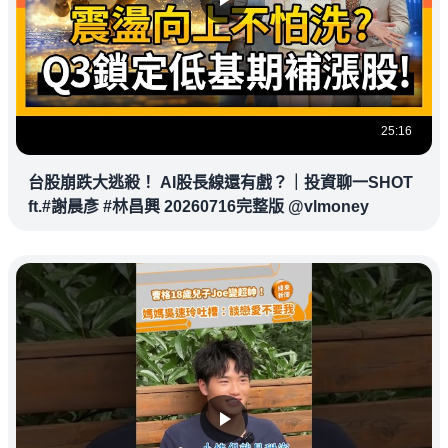
25:16
台股崩跌大逃殺！ AI股長線還有戲？｜投資聊一SHOT
ft.#謝晨彥 #林昌興 20260716完整版 @vlmoney