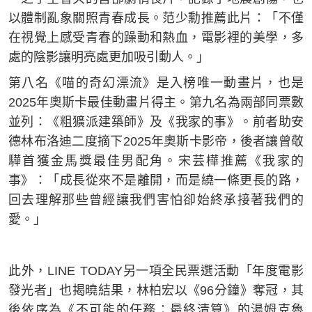
以體制亂象關照青春成長。范少勳推薦此片：「不僅
在視覺上感受青春的躁動和熱血，電影裡的美學，多
處的陰影讓明亮處更加吸引動人。」
第八名《喵的奇幻漂流》是入榜唯一動畫片，也是
2025年奧斯卡最佳動畫片得主。第九名為兩部同票數
並列：《粗獷派建築師》及《我家的事》。前者助安
德林布洛迪二度摘下2025年奧斯卡影帝，後者讓曾敬
驊首獲金馬獎最佳男配角。宋芸樺推薦《我家的
事》：「成長從來不是離開，而是繞一條更長的路，
回去理解那些曾經讓我們害怕卻始終承接著我們的
愛。」
此外，LINE TODAY另一項全民票選活動「年度電影
發光者」也揭曉結果，林柏宏以《96分鐘》奪冠，其
後依序為《不可能的任務：最終清算》的湯姆克魯