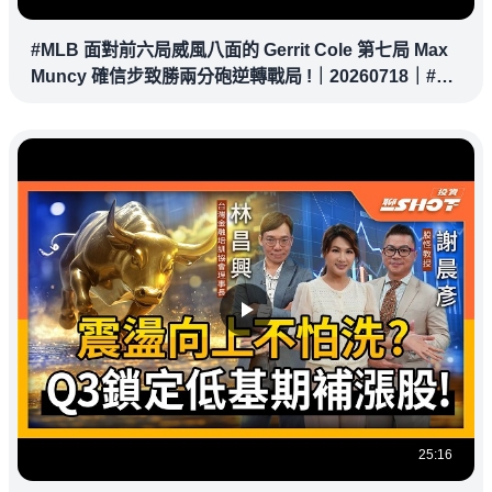
#MLB 面對前六局威風八面的 Gerrit Cole 第七局 Max
Muncy 確信步致勝兩分砲逆轉戰局 !｜20260718｜#洛
杉磯道奇
25:16