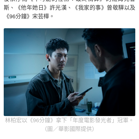
斯、《他年她日》許光漢、《我家的事》曾敬驊以及
《96分鐘》宋芸樺。
林柏宏以《96分鐘》拿下「年度電影發光者」冠軍。
（圖／華影國際提供）