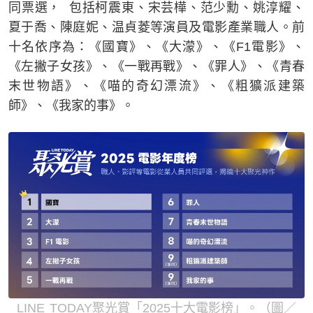
同票選， 包括柯震東、宋芸樺、范少勳、姚淳耀、
夏于喬、陳庭妮、温貞菱等演員及電影產業職人。前
十名依序為：《國寶》、《大濛》、《F1電影》、
《左撇子女孩》、《一戰再戰》、《罪人》、《青春
末世物語》、《喵的奇幻漂流》、《粗獷派建築
師》、《我家的事》。
LINE TODAY聚光賞「2025十大電影榜」。（圖／