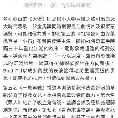
圍短名單。（圖／光年映畫提供）
名列亞軍的《大濛》則是以小人物冒險之旅引出白恐
大時代悲歌，於金馬獎同時獲得最佳劇情片及觀眾票
選獎，可見雅俗共賞。排名第三的《F1電影》由好萊
塢巨星「小布」布萊德彼特主演，描述F1傳奇車手時
隔三十年重出江湖的故事，電影承載超強的視聽效
果。導演林孝謙稱讚：「一段以速度、聲音與影像構
成的沉浸旅程，逼真得彷彿觀眾就坐在方向盤後。
Brad Pitt以成熟內斂的表演詮釋老將重返賽道的勇
氣。即使不是F1迷，也能找到感動與共鳴。」
第五名《一戰再戰》描述李奧納多狄卡皮歐飾演的單
親父為了拯救女兒，重拾曾為革命者的戰力。第六名
《罪人》結合了吸血鬼傳說、藍調音樂及種族議題開
創驚悚片新視野。第七名《青春末世物語》為坂本龍
一之子空音央的首部劇情長片，記錄了地震創傷，也