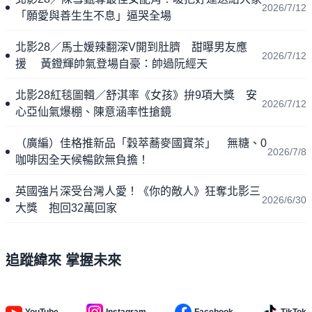
2026/7/12
「願愛與善生生不息」逼哭全場
北影28／馬士媛辣翻深V開到肚臍 甜曝男友應
2026/7/12
援 黃鐙輝帥氣登場自豪：帥過阮經天
北影28紅毯圖輯／舒淇率《女孩》拚9項大獎 安
2026/7/12
心亞仙氣爆棚、陳意涵率性搶鏡
（廣編）佳格推新品「穀萃蕎麥國寶茶」 無糖、0
2026/7/8
咖啡因全天候暢飲無負擔！
英國強片深受台灣人愛！《你的敵人》狂奪北影三
2026/6/30
大獎 抱回32萬回家
追蹤緯來 掌握未來
YouTube
Instagram
Facebook
TikTok