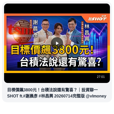
27:01
目標價飆3800元！台積法說還有驚喜？｜投資聊一
SHOT ft.#謝晨彥 #林昌興 20260714完整版 @vlmoney