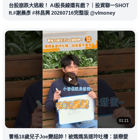
台股崩跌大逃殺！ AI股長線還有戲？｜投資聊一SHOT
ft.#謝晨彥 #林昌興 20260716完整版 @vlmoney
01:21
曹格18歲兒子Joe變超帥！被媽媽吳速玲吐槽：談戀愛