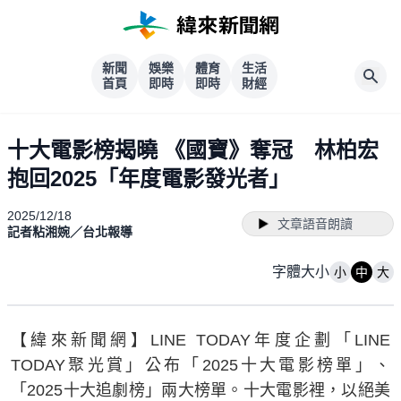
新聞
娛樂
體育
生活
首頁
即時
即時
財經
十大電影榜揭曉 《國寶》奪冠 林柏宏
抱回2025「年度電影發光者」
2025/12/18
文章語音朗讀
記者粘湘婉／台北報導
字體大小
小
中
大
【緯來新聞網】LINE TODAY年度企劃「LINE
TODAY聚光賞」公布「2025十大電影榜單」、
「2025十大追劇榜」兩大榜單。十大電影裡，以絕美