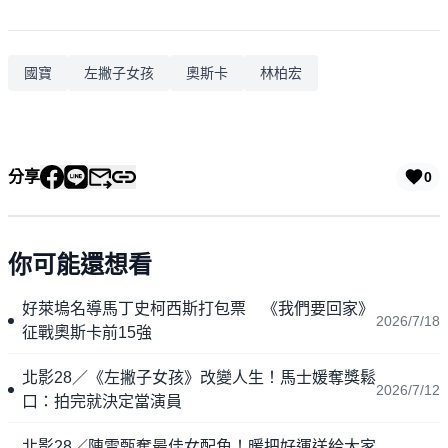
國寶
左撇子女孩
奧斯卡
林柏宏
分享
0
你可能還想看
好萊塢名導馬丁史柯西斯打包票 《我們要回家》
2026/7/18
征戰奧斯卡前15強
北影28／《左撇子女孩》改變人生！馬士媛奪獎鬆
2026/7/12
口：拍完就決定當演員
北影28／陳雪甄奪最佳女配角！暖把好運送給大家