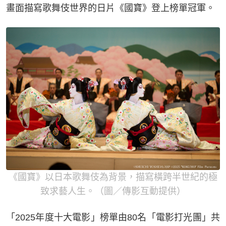
畫面描寫歌舞伎世界的日片《國寶》登上榜單冠軍。
《國寶》以日本歌舞伎為背景，描寫橫跨半世紀的極
致求藝人生。（圖／傳影互動提供）
「2025年度十大電影」榜單由80名「電影打光團」共