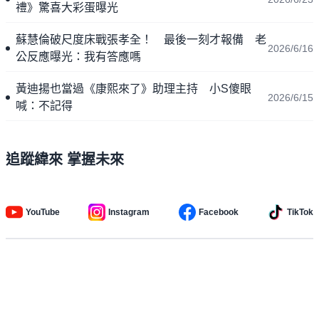
禮》驚喜大彩蛋曝光
蘇慧倫破尺度床戰張孝全！ 最後一刻才報備 老
2026/6/16
公反應曝光：我有答應嗎
黃迪揚也當過《康熙來了》助理主持 小S傻眼
2026/6/15
喊：不記得
追蹤緯來 掌握未來
YouTube
Instagram
Facebook
TikTok