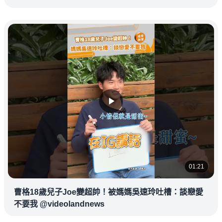
01:21
曹格18歲兒子Joe變超帥！被媽媽吳速玲吐槽：談戀愛
不要我 @videolandnews