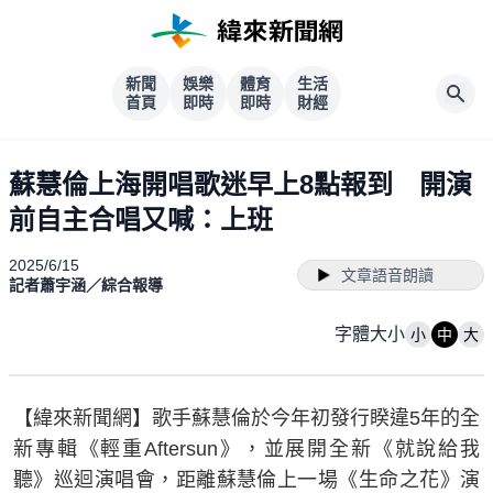
新聞
娛樂
體育
生活
首頁
即時
即時
財經
蘇慧倫上海開唱歌迷早上8點報到 開演
前自主合唱又喊：上班
2025/6/15
文章語音朗讀
記者蕭宇涵／綜合報導
字體大小
小
中
大
【緯來新聞網】歌手蘇慧倫於今年初發行睽違5年的全
新專輯《輕重Aftersun》，並展開全新《就說給我
聽》巡迴演唱會，距離蘇慧倫上一場《生命之花》演