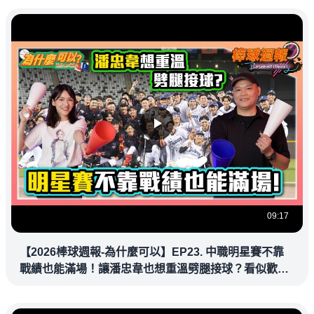
09:17
【2026棒球週報-為什麼可以】EP23. 中職明星賽不靠
戰績也能滿場！讓潘忠韋也想重溫劈腿接球？看似歡樂
教練都暗中觀察