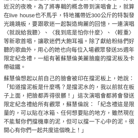
近況的夜晚，為了將專輯的概念帶到演唱會上，就算
在live house也不馬乎，特地攜帶近300公斤的特製發
光蹺蹺板，要跟歌迷一起製造絢麗的回憶，一連演唱
〈就說給我聽〉、〈我到底是怕你什麼〉、〈輕重〉
等新歌首唱，讓歌迷們大飽耳福。除了獻給粉絲們好
聽的歌曲外，用心的她也向每位入場觀眾發送35週年
限定紀念禮，一組有著蘇慧倫美麗臉龐的擋泥板及卡
帶磁鐵。
蘇慧倫想起以前自己的臉會被印在擋泥板上，她說：
「知道擋泥板是什麼嗎？是擋泥水的，我以前就在板
子上面，把臉都弄得很髒！」這次演唱會都將會發送
限定紀念禮給所有觀眾，蘇慧倫說：「紀念禮這是限
量的，可以貼在冰箱、任何想要貼的地方，雖然現在
不能幫你們擋機車的泥，但可以擋一下心中的泥。很
開心有你們一起共度這個晚上！」