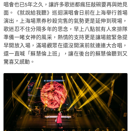
唱會也已5年之久，讓許多歌迷都瘋狂敲碗要再與她見
面。《就說給我聽》巡迴演唱會日前在上海舉行首場
演出，上海場票券秒殺完售的氣勢更是延伸到現場，
歌迷忍不住分隔多年的思念，早上八點就有人來排隊
準備一睹女神的風采，熱情的支持更是讓場館緊急提
早開放入場，滿場觀眾在還沒開演前就連連大合唱，
還一直喊「蘇慧倫上班」，讓在後台的蘇慧倫聽到又
驚喜又感動。