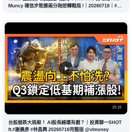
Muncy 確信步致勝兩分砲逆轉戰局 !｜20260718｜#洛
杉磯道奇
25:16
台股崩跌大逃殺！ AI股長線還有戲？｜投資聊一SHOT
ft.#謝晨彥 #林昌興 20260716完整版 @vlmoney