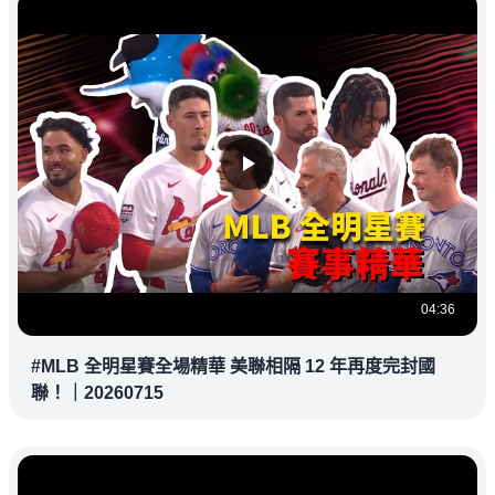
04:36
#MLB 全明星賽全場精華 美聯相隔 12 年再度完封國
聯！｜20260715