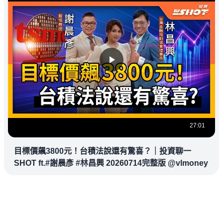
27:01
目標價飆3800元！台積法說還有驚喜？｜投資聊一
SHOT ft.#謝晨彥 #林昌興 20260714完整版 @vlmoney