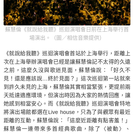
蘇慧倫《就說給我聽》巡迴演唱會日前在上海舉行首
場演出。（圖／相信音樂提供）
《就說給我聽》巡迴演唱會首站於上海舉行，距離上
次在上海舉辦演唱會已經是讓蘇慧倫記不太得的久遠
之前，這麼久沒與歌迷見面，蘇慧倫說：「好久不
見！還是應該說…終於見面？」這次巡迴第一站就來
到許久未見的上海，蘇慧倫其實相當緊張，更提前兩
天抵達適應環境，但演出時因為大家的熱情回應，讓
她感到相當安心。而《就說給我聽》巡迴演唱會特地
將演出場館都選在Live house，只為了與觀眾有最近
距離的互動，蘇慧倫說：「這麼近距離有點害羞！」
蘇慧倫一連帶來多首經典歌曲，除了〈被動〉、