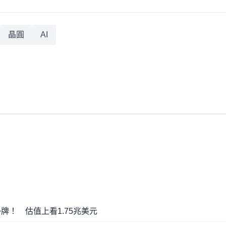
晶圓
AI
掛牌！ 估值上看1.75兆美元