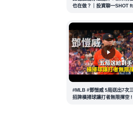
也在做？｜投資聊一SHOT ft
英超 #鄭凱安 20260602完
@vlmoney
#MLB #鄧愷威 5局送出7次
招牌橫掃球讓打者無限揮空 !
20260530｜ #休士頓太空人