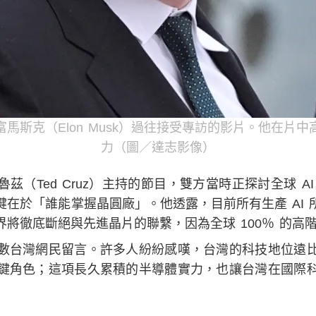
馬斯克（Elon Musk）過往接受專訪的影片。他在片
力（圖／達志影像）
茲（Ted Cruz）主持的節目，雙方當時正探討全球 A
在於「誰能掌握晶圓廠」。他透露，目前所有生產 AI 
將徹底斷絕與先進晶片的聯繫，因為全球 100％ 的高
數台灣網民留言。許多人紛紛感嘆，台灣的科技地位遠
鍵角色；這項長久累積的半導體實力，也讓台灣在國際