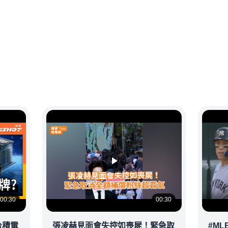
00:30
00:30
台積電
張凌赫見面會失控如喪屍！緊急取
#ML