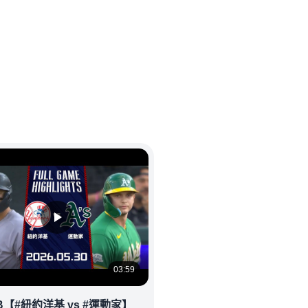
03:59
B【#紐約洋基 vs #運動家】