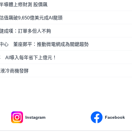
半導體上修財測 股價飆
O！估值飆破9,650億美元成AI龍頭
潘健成嘆：訂單多但人不夠
料中心 董座鄭平：推動微電網成為關鍵趨勢
年 AI導入每年省下上億元！
I液冷商機發酵
Instagram
Facebook