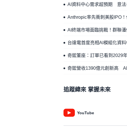
AI資料中心需求超預期 意法
Anthropic率先衝刺美股IP
AI終端市場面臨挑戰！群聯
台達電首度亮相AI模組化資
奇鋐董座：訂單已看到2029
奇鋐營收1390億元創新高 A
追蹤緯來 掌握未來
YouTube