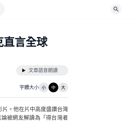
克直言全球
文章語音朗讀
字體大小
小
中
大
的影片。他在片中高度盛讚台灣
言論被網友解讀為「得台灣者