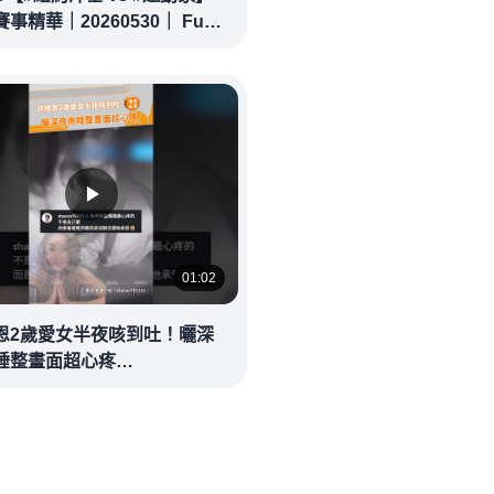
事精華｜20260530｜ Full
 Highlights
01:02
恩2歲愛女半夜咳到吐！曬深
睡整畫面超心疼
eolandnews