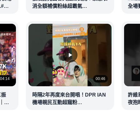
.#林
消全額補償粉絲超霸氣
全場賽
整版
@videolandnews
Game
04:14
00:46
三振
時隔2年再度來台開唱！DPR IAN
許維
｜
機場親民互動超寵粉
夜抱
@videolandnews
@vid