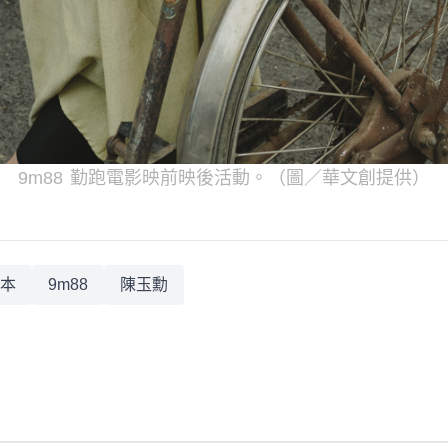
9m88 勤跑電影映前映後活動。（圖／華文創提供）
本
9m88
陳玉勳