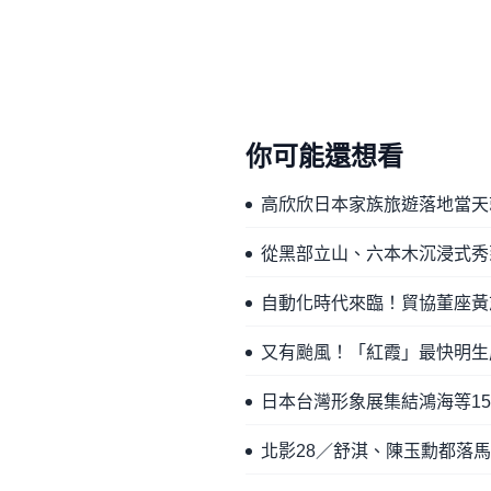
你可能還想看
高欣欣日本家族旅遊落地當天
從黑部立山、六本木沉浸式秀
自動化時代來臨！貿協董座黃
又有颱風！「紅霞」最快明生
日本台灣形象展集結鴻海等1
北影28／舒淇、陳玉勳都落