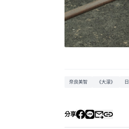
奈良美智
《大濛》
日
分享