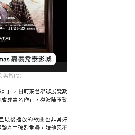
美智IG）
濛》」，日前來台舉辦展覽期
能會成為名作」，導演陳玉勳
且最後播放的歌曲也非常好
經驗產生強烈重疊，讓他忍不