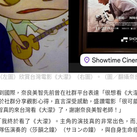
（左圖）欣賞台灣電影《大濛》（右圖）。（圖／翻攝奈良
到國際，奈良美智先前曾在社群平台表達「很想看《大
於社群分享觀影心得，直言深受感動，盛讚電影「很可
智真的來台灣看《大濛》了，謝謝奈良美智老師！」
「我終於看了《大濛》。主角的演技真的非常出色，而
隊伍演奏的〈莎韻之鐘〉（サヨンの鐘），與自身生命