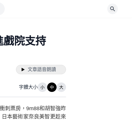
拖進戲院支持
文章語音朗讀
字體大小
小
中
大
衝刺票房，9m88和胡智強昨
。日本藝術家奈良美智更趁來