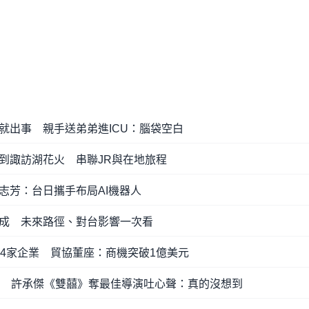
就出事 親手送弟弟進ICU：腦袋空白
到諏訪湖花火 串聯JR與在地旅程
志芳：台日攜手布局AI機器人
成 未來路徑、對台影響一次看
54家企業 貿協董座：商機突破1億美元
馬 許承傑《雙囍》奪最佳導演吐心聲：真的沒想到