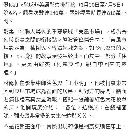
登Netflix全球非英語影集排行榜（3月30日至4月5日）
第6名，觀看次數達140萬、累計觀看時長達810萬小
時。
影集中串聯人與鬼的重要場域「東風市場」，成為奇
幻與寫實之間的銜接點。導演管偉傑分享：「東風市
場設定為一棟鬧鬼、曾遭祝融之災、如今已廢棄的大
樓，《乩身》的故事便發生於此，而其中一部分『住
戶』，更是由韓杰（柯震東飾）親自帶回來的靈
體。」
林鶴軒在影集中飾演色鬼「王小明」，他被柯震東帶
回到東風市場成為裡面的居民，到對方的房間，牆面
貼滿裸體寫真女星海報，搭配一張鋪著紅色大花被單
的床，他開玩笑介紹：「各位，這張床，在戲裡面
呢，韓杰跟非常多的女生在這邊ＸＸ。」
不過花絮畫面中，實際出現的卻是柯震東躺在床上，