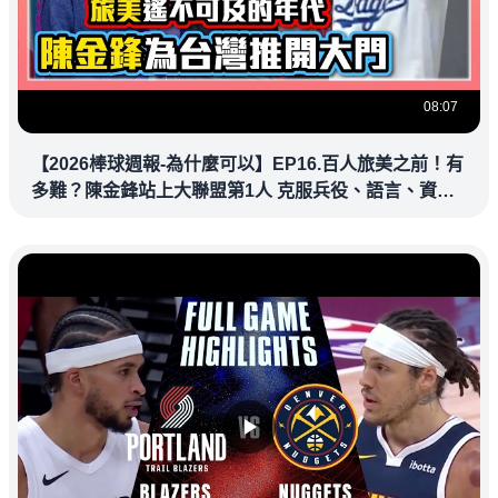
08:07
【2026棒球週報-為什麼可以】EP16.百人旅美之前！有
多難？陳金鋒站上大聯盟第1人 克服兵役、語言、資訊
落差，推開旅美大門改寫台灣棒壇