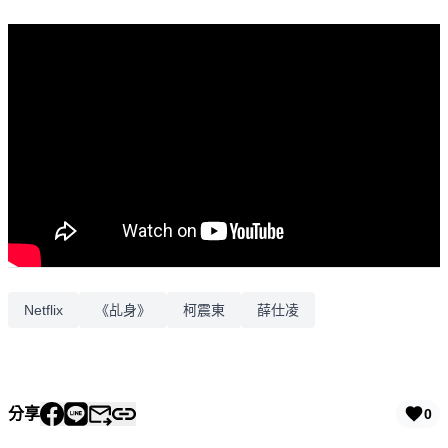
Netflix
《乩身》
柯震東
薛仕凌
分享
0