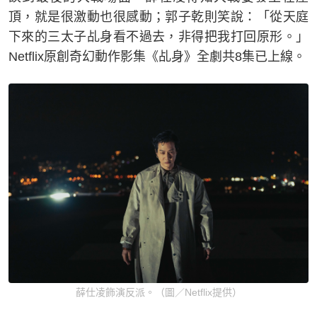
頂，就是很激動也很感動；郭子乾則笑說：「從天庭
下來的三太子乩身看不過去，非得把我打回原形。」
Netflix原創奇幻動作影集《乩身》全劇共8集已上線。
薛仕凌飾演反派。（圖／Netflix提供）