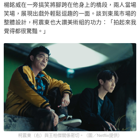
楊銘威在一旁搞笑將腳跨在他身上的橋段，兩人當場
笑場，展現出戲外輕鬆逗趣的一面。談到東風市場的
整體設計，柯震東也大讚美術組的功力：「拍起來我
覺得都很驚豔。」
柯震東（右）與王柏傑關係密切。（圖／Netflix提供）