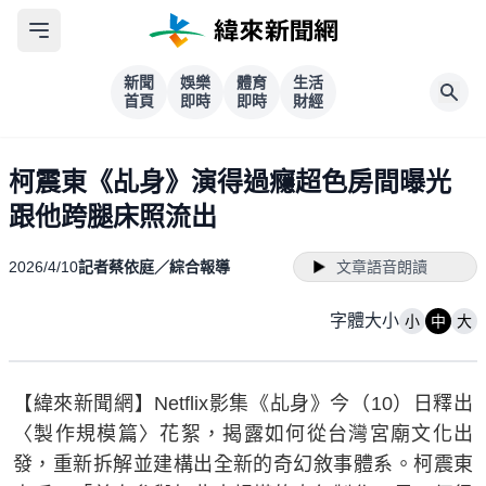
新聞
娛樂
體育
生活
首頁
即時
即時
財經
柯震東《乩身》演得過癮超色房間曝光
跟他跨腿床照流出
2026/4/10
記者蔡依庭／綜合報導
文章語音朗讀
字體大小
小
中
大
【緯來新聞網】Netflix影集《乩身》今（10）日釋出
〈製作規模篇〉花絮，揭露如何從台灣宮廟文化出
發，重新拆解並建構出全新的奇幻敘事體系。柯震東