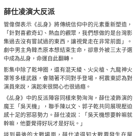
薛仕凌演大反派
管偉傑表示《乩身》將傳統信仰中的元素重新塑造，
「針對喜歡奇幻、熱血的觀眾，我們想做的是台灣影
集過去沒有嘗試過的東西，讓視覺走在非常前面」。
劇中男主角韓杰原本想結束生命，卻意外被三太子選
中成為乩身，命運自此翻轉。
影集中除了乾坤圈，還有混天綾、火尖槍、九龍神火
罩等多樣武器，會隨著不同對手登場，柯震東認為對
演員來說，演起來很開心也很過癮。
《乩身》中的反派陣容同樣來勢洶洶，薛仕凌飾演的
魔王「吳天機」，聯手陳以文、郭子乾共同展現壓迫
感十足的邪惡勢力。薛仕凌說：「吳天機想要幹嘛就
幹嘛，他要覺得好玩才是好玩。」
談到最後的大戰場面，薛仕凌得知大戰要發生在屋