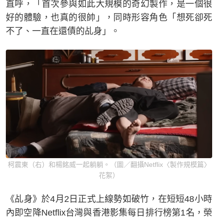
直呼，「首次參與如此大規模的奇幻製作，是一個很
好的體驗，也真的很帥」，同時形容角色「想死卻死
不了、一直在還債的乩身」。
柯震東（右）和楊銘威一起躺躺。（圖／翻攝Netflix〈製作規模篇〉
花絮）
《乩身》於4月2日正式上線勢如破竹，在短短48小時
內即空降Netflix台灣與香港影集每日排行榜第1名，榮