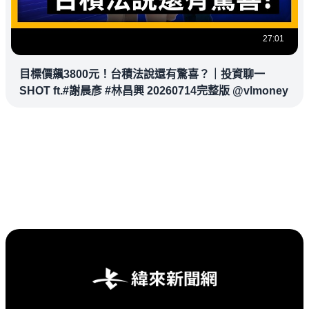
27:01
目標價飆3800元！台積法說還有驚喜？｜投資聊一
SHOT ft.#謝晨彥 #林昌興 20260714完整版 @vlmoney