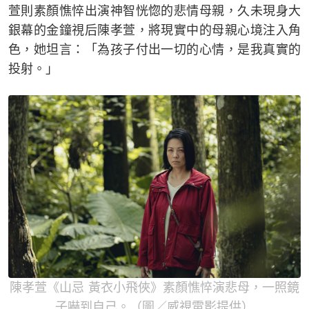
萱則素顏憔悴出演神智恍惚的悲情母親，久未現身大
銀幕的金鐘視后陳孝萱，將現實中的母親心境注入角
色，她坦言：「為孩子付出一切的心情，是我真實的
投射。」
陳孝萱《山忌 黃衣小飛俠》素顏憔悴演悲母，一照鏡
子嚇到自己。（圖／威視電影提供）