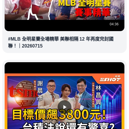
04:36
#MLB 全明星賽全場精華 美聯相隔 12 年再度完封國
聯！｜20260715