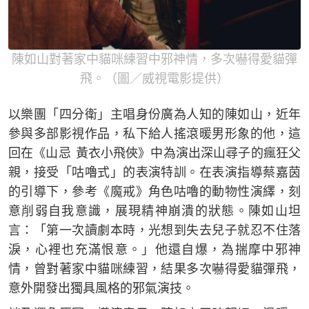
陳如山對著家中貓咪練習中邪神情，多次嚇得愛貓彈
飛。（圖／威視電影提供）
以樂團「四分衛」主唱身份廣為人知的陳如山，近年
參與多部影視作品，私下給人搖滾暖男形象的他，這
回在《山忌 黃衣小飛俠》中為演出深山尋子的瘋狂父
親，接受「咕嚕式」的表演特訓。在表演指導蔡嘉茵
的引導下，參考《魔戒》角色咕嚕的動物性演繹，刻
意削弱自我意識，展現精神崩潰的狀態。陳如山坦
言：「第一次讀劇本時，光想到失去兒子就忍不住落
淚，心裡也充滿恨意。」他還自爆，為揣摩中邪神
情，曾對著家中貓咪練習，結果多次嚇得愛貓彈飛，
意外開發出獨具風格的邪氣演技。