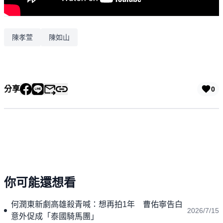
陳孝萱
陳如山
分享
0
你可能還想看
何潤東新劇高雄殺青喊：想再拍1年 曹佑寧告白
2026/7/15
意外促成「泰國騎馬團」