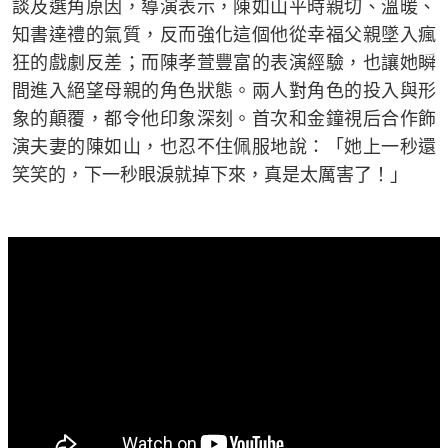
談及選角原因，導演表示，陳如山平時親切、溫暖、
知書達禮的氣質，反而強化這個他從幸福父親墜入瘋
狂的戲劇反差；而陳孝萱豐富的表演經驗，也讓她瞬
間進入絕望母親的角色狀態。兩人對角色的投入與形
象的顛覆，都令他印象深刻。首次和金鐘視后合作飾
演夫妻的陳如山，也忍不住佩服地說：「她上一秒還
笑笑的，下一秒眼淚就掉下來，真是太厲害了！」