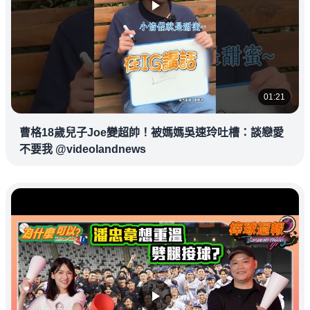
01:21
曹格18歲兒子Joe變超帥！被媽媽吳速玲吐槽：談戀愛
不要我 @videolandnews