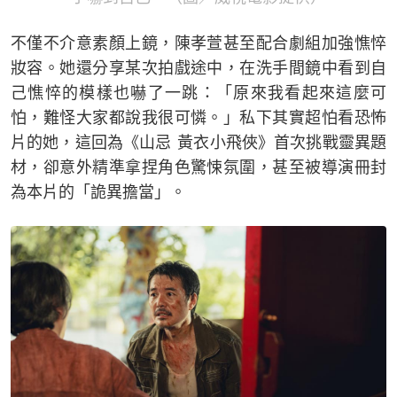
不僅不介意素顏上鏡，陳孝萱甚至配合劇組加強憔悴
妝容。她還分享某次拍戲途中，在洗手間鏡中看到自
己憔悴的模樣也嚇了一跳：「原來我看起來這麼可
怕，難怪大家都說我很可憐。」私下其實超怕看恐怖
片的她，這回為《山忌 黃衣小飛俠》首次挑戰靈異題
材，卻意外精準拿捏角色驚悚氛圍，甚至被導演冊封
為本片的「詭異擔當」。