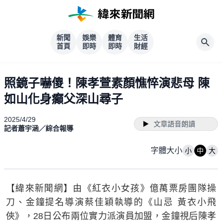
新聞
娛樂
體育
生活
首頁
即時
即時
財經
照鏡子嚇傻！陳孝萱素顏憔悴演悲母 陳
如山化身癲父深山尋子
2025/4/29
文章語音朗讀
記者蕭宇涵／綜合報導
字體大小
小
中
大
【緯來新聞網】由《紅衣小女孩》億萬票房團隊操
刀、金鐘提名導演蔡佳穎執導的《山忌 黃衣小飛
俠》，28日公布兩位實力派演員加盟，金鐘視后陳孝