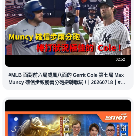
02:52
#MLB 面對前六局威風八面的 Gerrit Cole 第七局 Max
Muncy 確信步致勝兩分砲逆轉戰局 !｜20260718｜#洛
杉磯道奇