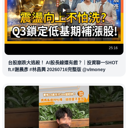
25:16
台股崩跌大逃殺！ AI股長線還有戲？｜投資聊一SHOT
ft.#謝晨彥 #林昌興 20260716完整版 @vlmoney