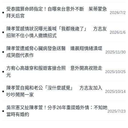
受泰國算命師指定！自曝來台意外不斷 茱蒂蒙急
2026/7/2
拜天后宮
陳孝萱感情狀況曝光羞喊「我都幾歲了」 方志友
2026/1/6
招架不住小情人撒嬌招式
陳孝萱遭威脅心臟病發急送醫 連晨翔情緒潰堤
2025/11/30
成哭戲代表作
方宥心高雄穿和服遊客搶合照 意外開高衩險走
2025/10/25
光
陳孝萱自揭和老公「沒什麼感覺」 方志友加入
2025/10/14
吵吵鬧鬧一家
吳宗憲又扯陳孝萱！分手26年重提婚外情：不知她
2025/7/23
當時有婚約