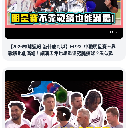
09:17
【2026棒球週報-為什麼可以】EP23. 中職明星賽不靠
戰績也能滿場！讓潘忠韋也想重溫劈腿接球？看似歡樂
教練都暗中觀察