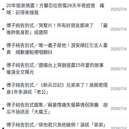
20年姐弟情盡！方馨忍住悲傷28天半夜追憶 痛
2026/7/4
喊：記得來接我
傅子純告別式／哭整片！所有好朋友都來了 「最
2026/7/4
後帥氣身影」成遺照
傅子純告別式／唯一義子是他！游安順扛引言人重
2026/7/4
責 細數優點哽咽顫抖
傅子純告別式／遺孀台上哭崩道盡15年愛的故事
2026/7/4
催淚全文曝光
傅子純告別式／《新兵日記》兄弟來了！吳婉君隱
2026/7/4
身1年多淚送「老公」
傅子純告別式圖集／蘇晏霈痛失螢幕情侶哭癱 胡
2026/7/4
瓜不捨送走「大魔王」
傅子純告別式／侯怡君只為他破例！淚送「弟弟」
2026/7/4