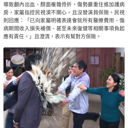
導致顱內出血、顏面複雜骨折，傷勢嚴重住進加護病
房，家屬指控民視漠不關心，且沒替演員保險。民視
則回應：「已向家屬明確表達會就所有醫療費用、傷
病期間收入損失補償、甚至未來復健等相關事項負起
應有責任。」且澄清，表示有幫對方保險。