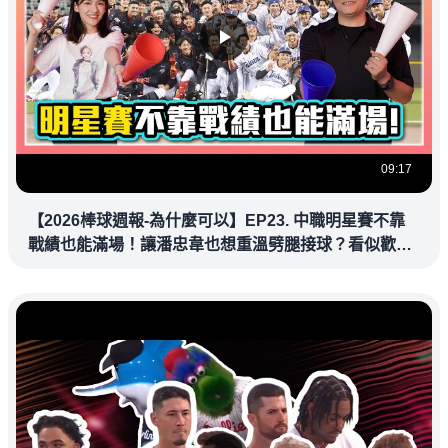
09:17
【2026棒球週報-為什麼可以】EP23. 中職明星賽不靠
戰績也能滿場！讓潘忠韋也想重溫劈腿接球？看似歡樂
教練都暗中觀察