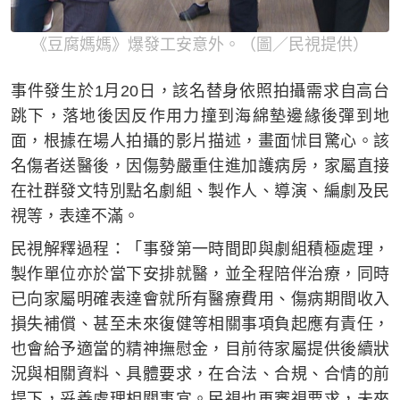
《豆腐媽媽》爆發工安意外。（圖／民視提供）
事件發生於1月20日，該名替身依照拍攝需求自高台
跳下，落地後因反作用力撞到海綿墊邊緣後彈到地
面，根據在場人拍攝的影片描述，畫面怵目驚心。該
名傷者送醫後，因傷勢嚴重住進加護病房，家屬直接
在社群發文特別點名劇組、製作人、導演、編劇及民
視等，表達不滿。
民視解釋過程：「事發第一時間即與劇組積極處理，
製作單位亦於當下安排就醫，並全程陪伴治療，同時
已向家屬明確表達會就所有醫療費用、傷病期間收入
損失補償、甚至未來復健等相關事項負起應有責任，
也會給予適當的精神撫慰金，目前待家屬提供後續狀
況與相關資料、具體要求，在合法、合規、合情的前
提下，妥善處理相關事宜。民視也再審視要求，未來