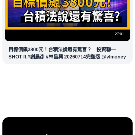
27:01
目標價飆3800元！台積法說還有驚喜？｜投資聊一
SHOT ft.#謝晨彥 #林昌興 20260714完整版 @vlmoney