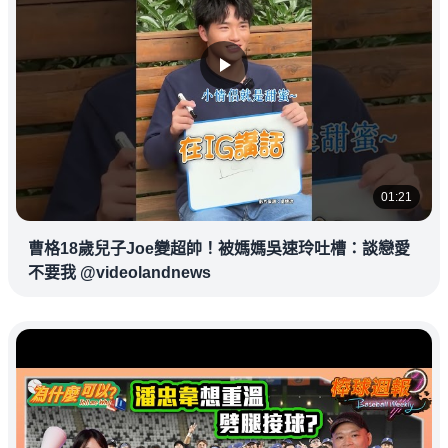
01:21
曹格18歲兒子Joe變超帥！被媽媽吳速玲吐槽：談戀愛
不要我 @videolandnews