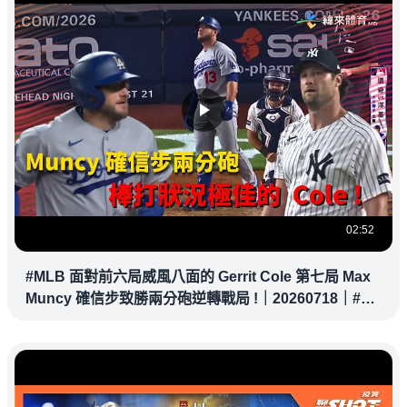
02:52
#MLB 面對前六局威風八面的 Gerrit Cole 第七局 Max
Muncy 確信步致勝兩分砲逆轉戰局 !｜20260718｜#洛
杉磯道奇