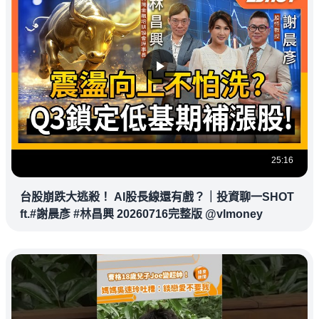
25:16
台股崩跌大逃殺！ AI股長線還有戲？｜投資聊一SHOT
ft.#謝晨彥 #林昌興 20260716完整版 @vlmoney