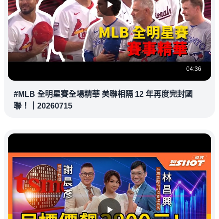
04:36
#MLB 全明星賽全場精華 美聯相隔 12 年再度完封國
聯！｜20260715