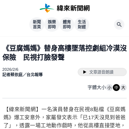
新聞
娛樂
體育
生活
首頁
即時
即時
財經
《豆腐媽媽》替身高樓墜落控劇組冷漠沒
保險 民視打臉發聲
2026/2/6
文章語音朗讀
記者蔡依庭／台北報導
字體大小
小
中
大
【緯來新聞網】一名演員替身在民視8點檔《豆腐媽
媽》爆工安意外，家屬發文表示「已17天沒見到爸爸
了」，透露一場工地動作戲時，他從高樓直接墜地，