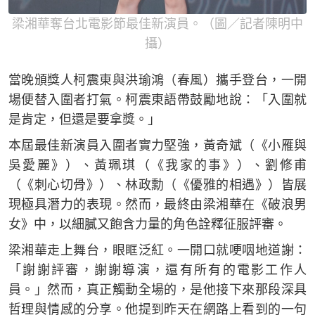
梁湘華奪台北電影節最佳新演員。（圖／記者陳明中
攝）
當晚頒獎人柯震東與洪瑜鴻（春風）攜手登台，一開
場便替入圍者打氣。柯震東語帶鼓勵地說：「入圍就
是肯定，但還是要拿獎。」
本屆最佳新演員入圍者實力堅強，黃奇斌（《小雁與
吳愛麗》）、黃珮琪（《我家的事》）、劉修甫
（《刺心切骨》）、林政勳（《優雅的相遇》）皆展
現極具潛力的表現。然而，最終由梁湘華在《破浪男
女》中，以細膩又飽含力量的角色詮釋征服評審。
梁湘華走上舞台，眼眶泛紅。一開口就哽咽地道謝：
「謝謝評審，謝謝導演，還有所有的電影工作人
員。」然而，真正觸動全場的，是他接下來那段深具
哲理與情感的分享。他提到昨天在網路上看到的一句