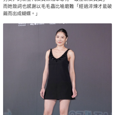
而她致詞也感謝以毛毛蟲比喻磨難「經過淬煉才能破
繭而出成蝴蝶。」