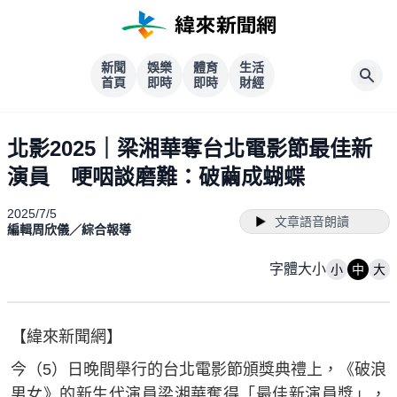
新聞
娛樂
體育
生活
首頁
即時
即時
財經
北影2025｜梁湘華奪台北電影節最佳新
演員 哽咽談磨難：破繭成蝴蝶
2025/7/5
文章語音朗讀
編輯周欣儀／綜合報導
字體大小
小
中
大
【緯來新聞網】
今（5）日晚間舉行的台北電影節頒獎典禮上，《破浪
男女》的新生代演員梁湘華奪得「最佳新演員獎」，