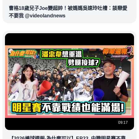
曹格18歲兒子Joe變超帥！被媽媽吳速玲吐槽：談戀愛
不要我 @videolandnews
09:17
【2026棒球週報-為什麼可以】EP23. 中職明星賽不靠