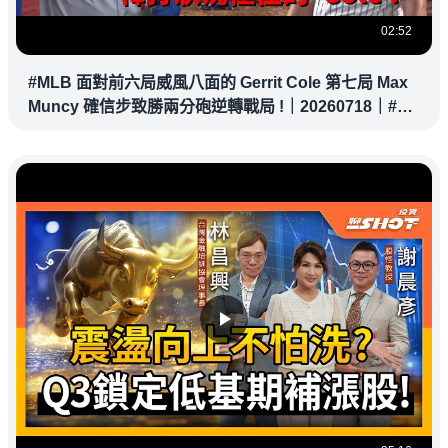
02:52
#MLB 面對前六局威風八面的 Gerrit Cole 第七局 Max
Muncy 確信步致勝兩分砲逆轉戰局 !｜20260718｜#洛
杉磯道奇