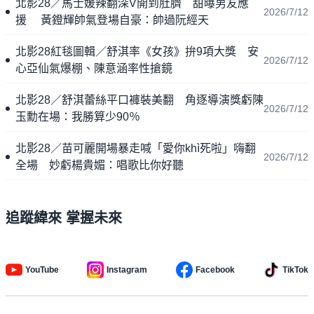
北影28／馬士媛辣翻深V開到肚臍 甜曝男友應
2026/7/12
援 黃鐙輝帥氣登場自豪：帥過阮經天
北影28紅毯圖輯／舒淇率《女孩》拚9項大獎 安
2026/7/12
心亞仙氣爆棚、陳意涵率性搶鏡
北影28／舒淇蕾絲平口褲裝美翻 角逐導演獎虧陳
2026/7/12
玉勳在場：我勝算少90％
北影28／苗可麗開場暴走喊「愛你khì死啦」嗨翻
2026/7/12
全場 妙虧楊貴媚：唱歌比你好聽
追蹤緯來 掌握未來
YouTube
Instagram
Facebook
TikTok