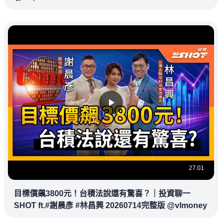
27:01
目標價飆3800元！台積法說還有驚喜？｜投資聊一
SHOT ft.#謝晨彥 #林昌興 20260714完整版 @vlmoney