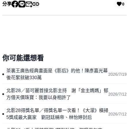
分享
0
你可能還想看
茶裏王廣告經典畫面是《影后》的他！陳彥嘉光幕
2026/7/19
後花絮就破330萬
北影28／苗可麗首接北影主持 謝「金主媽媽」郁
2026/7/12
方借天價珠寶：我要以身相許了
北影28得獎名單／得獎名單一次看！《大濛》橫掃
2026/7/12
5獎成最大贏家 劉冠廷稱帝、林怡婷封后