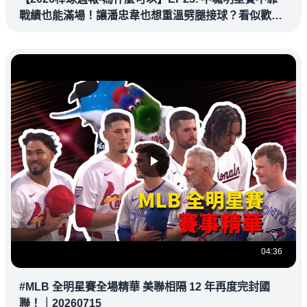
戰績也能滿場！讓潘忠韋也想重溫劈腿接球？看似歡樂
教練都暗中觀察
04:36
#MLB 全明星賽全場精華 美聯相隔 12 年再度完封國
聯！｜20260715