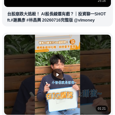
25:16
台股崩跌大逃殺！ AI股長線還有戲？｜投資聊一SHOT
ft.#謝晨彥 #林昌興 20260716完整版 @vlmoney
01:21