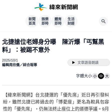
新聞
娛樂
體育
生活
首頁
即時
即時
財經
北捷搶位老婦身分曝 陳沂爆「丐幫黑
料」：被踢不意外
2025/10/1
文章語音朗讀
編輯周欣儀／綜合報導
字體大小
小
中
大
【緯來新聞網】台北捷運的「優先席」近日再引發糾
紛，雖然北捷已將過去的「博愛座」更名為較具包容
性的「優先席」，仍無法終止座位上的道德爭議。9月