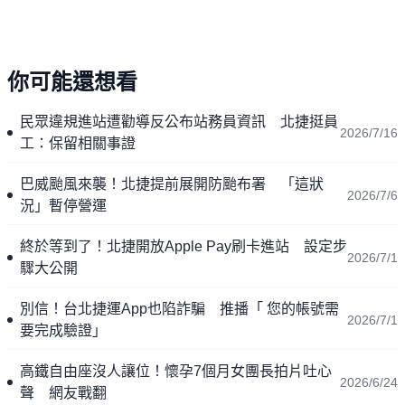
你可能還想看
民眾違規進站遭勸導反公布站務員資訊 北捷挺員
2026/7/16
工：保留相關事證
巴威颱風來襲！北捷提前展開防颱布署 「這狀
2026/7/6
況」暫停營運
終於等到了！北捷開放Apple Pay刷卡進站 設定步
2026/7/1
驟大公開
別信！台北捷運App也陷詐騙 推播「 您的帳號需
2026/7/1
要完成驗證」
高鐵自由座沒人讓位！懷孕7個月女團長拍片吐心
2026/6/24
聲 網友戰翻