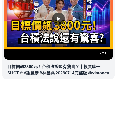
27:01
目標價飆3800元！台積法說還有驚喜？｜投資聊一
SHOT ft.#謝晨彥 #林昌興 20260714完整版 @vlmoney