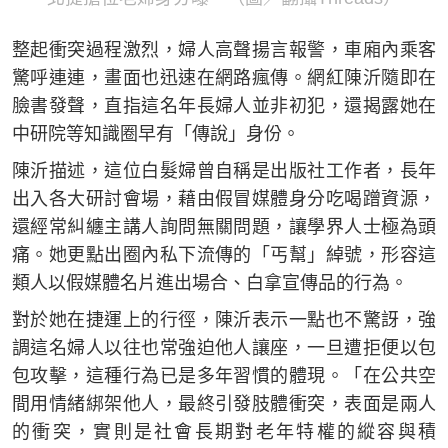
整起衝突過程激烈，婦人高聲揚言報警，車廂內乘客
驚呼連連，畫面也迅速在網路瘋傳。網紅陳沂隨即在
臉書發聲，直指這名年長婦人並非初犯，還揭露她在
中研院等知識圈早有「傳說」身份。
陳沂描述，這位白髮婦曾自稱是出版社工作者，長年
出入各大研討會場，藉由假冒媒體身分吃喝蹭資源，
還經常糾纏主講人詢問無關問題，讓學界人士極為頭
痛。她更點出圈內私下流傳的「丐幫」綽號，形容這
類人以假媒體名片進出場合、白拿宣傳品的行為。
對於她在捷運上的行徑，陳沂表示一點也不驚訝，強
調這名婦人以往也常強迫他人讓座，一旦遭拒便以包
包攻擊，這種行為已是多年習慣的體現。「在公共空
間用情緒綁架他人，最終引發肢體衝突，表面是兩人
的衝突，實則是社會長期對老年特權的縱容與積