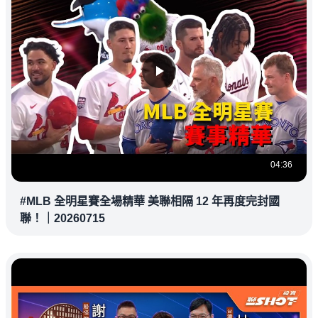
04:36
#MLB 全明星賽全場精華 美聯相隔 12 年再度完封國
聯！｜20260715