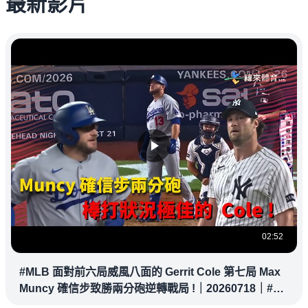
最新影片
02:52
#MLB 面對前六局威風八面的 Gerrit Cole 第七局 Max
Muncy 確信步致勝兩分砲逆轉戰局 !｜20260718｜#洛
杉磯道奇