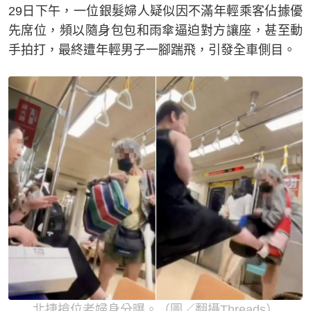
29日下午，一位銀髮婦人疑似因不滿年輕乘客佔據優
先席位，頻以隨身包包和雨傘逼迫對方讓座，甚至動
手拍打，最終遭年輕男子一腳踹飛，引發全車側目。
北捷搶位老婦身分曝。（圖／翻攝Threads）