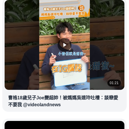
01:21
曹格18歲兒子Joe變超帥！被媽媽吳速玲吐槽：談戀愛
不要我 @videolandnews