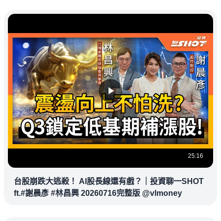
25:16
台股崩跌大逃殺！ AI股長線還有戲？｜投資聊一SHOT
ft.#謝晨彥 #林昌興 20260716完整版 @vlmoney