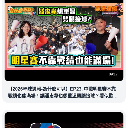
09:17
【2026棒球週報-為什麼可以】EP23. 中職明星賽不靠
戰績也能滿場！讓潘忠韋也想重溫劈腿接球？看似歡樂
教練都暗中觀察