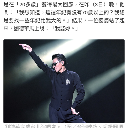
是在「20多歲」獲得最大回應，在昨（3日）晚，他
問：「我想知道，這裡年紀有沒有70歲以上的？我總
是要找一些年紀比我大的。」結果，一位婆婆站了起
來，劉德華馬上說：「我娶妳。」
劉德華完成台北演唱會。（圖／台灣映藝、超級圓頂