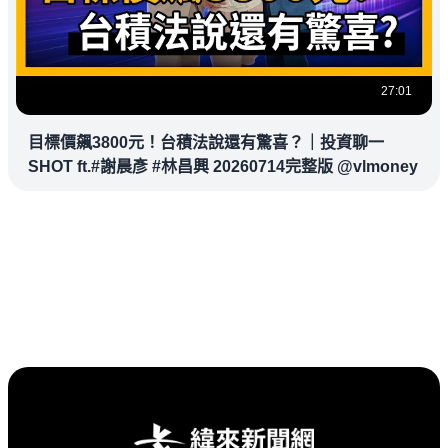
27:01
目標價飆3800元！台積法說還有驚喜？｜投資聊一
SHOT ft.#謝晨彥 #林昌興 20260714完整版 @vlmoney