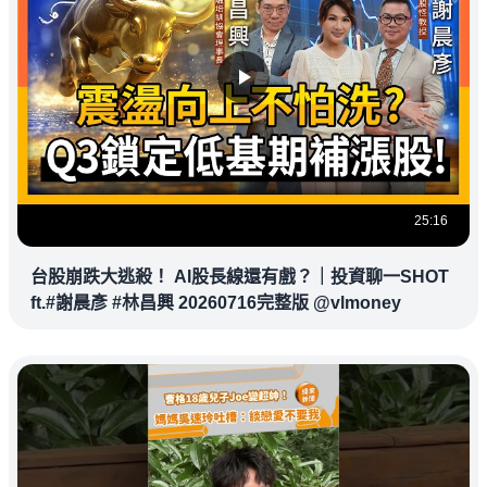
25:16
台股崩跌大逃殺！ AI股長線還有戲？｜投資聊一SHOT
ft.#謝晨彥 #林昌興 20260716完整版 @vlmoney