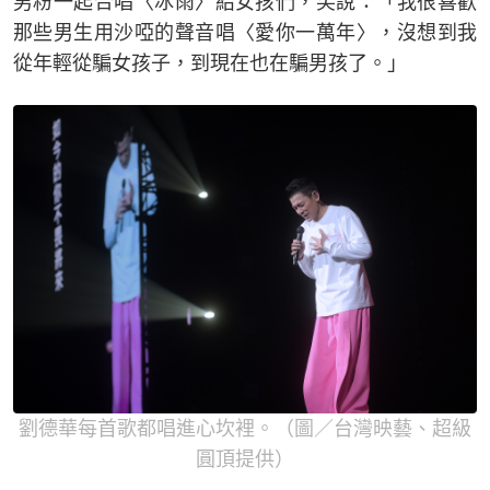
男粉一起合唱〈冰雨〉給女孩們，笑說：「我很喜歡
那些男生用沙啞的聲音唱〈愛你一萬年〉，沒想到我
從年輕從騙女孩子，到現在也在騙男孩了。」
劉德華每首歌都唱進心坎裡。（圖／台灣映藝、超級
圓頂提供）