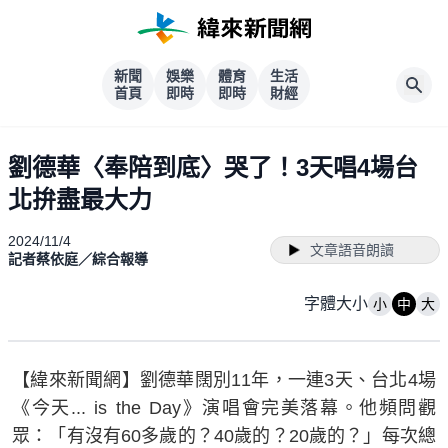
新聞
娛樂
體育
生活
首頁
即時
即時
財經
劉德華〈奉陪到底〉哭了！3天唱4場台
北拚盡最大力
2024/11/4
文章語音朗讀
記者蔡依庭／綜合報導
字體大小
小
中
大
【緯來新聞網】劉德華闊別11年，一連3天、台北4場
《今天... is the Day》演唱會完美落幕。他頻問觀
眾：「有沒有60多歲的？40歲的？20歲的？」每次總