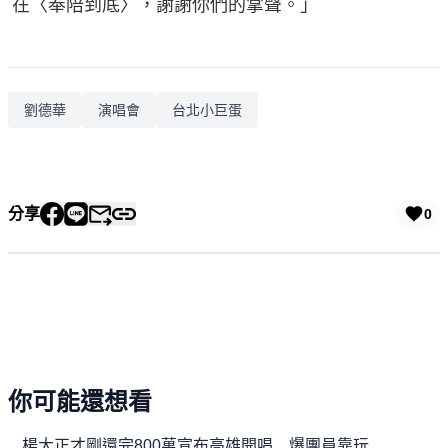
在〈奉陪到底〉，謝謝你們的掌聲。」
劉德華
演唱會
台北小巨蛋
分享
0
你可能還想看
楊大正才剛還完800萬宣布高雄開唱 爆團員靠玩