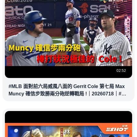
02:52
#MLB 面對前六局威風八面的 Gerrit Cole 第七局 Max
Muncy 確信步致勝兩分砲逆轉戰局 !｜20260718｜#洛
杉磯道奇