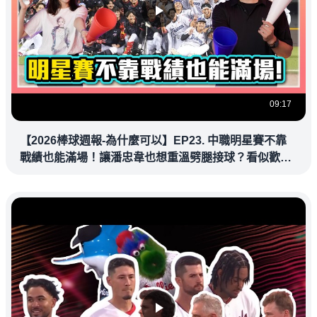
09:17
【2026棒球週報-為什麼可以】EP23. 中職明星賽不靠
戰績也能滿場！讓潘忠韋也想重溫劈腿接球？看似歡樂
教練都暗中觀察