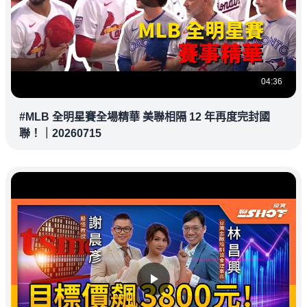
04:36
#MLB 全明星賽全場精華 美聯相隔 12 年再度完封國
聯！｜20260715