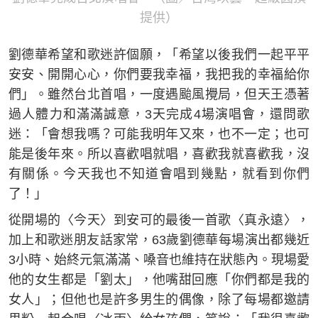
提供）
劉德華希望和歌迷許個願，「希望以後我們一起平平
安安、開開心心，你們要我幸福，我把我的幸福給你
們」。雖然台北首唱，一度遇颱風攪局，但天王憑著
過人體力和滿滿誠意，3天完成4場演唱會，還問歌
迷：「會想我嗎？可能我明年又來，也不一定；也可
能是後年來。所以喜歡唱就唱，喜歡我就喜歡我，沒
有關係。今天我也不知道會唱到幾點，就看到你們
了！」
從開場的〈今天〉到安可的最後一首歌〈真永遠〉，
加上和歌迷朋友話家常，63歲劉德華每場演出都幾近
3小時、始終元氣滿滿、嗓音也維持在狀態內。現場愛
他的女生都是「劉太」，他嘴甜回應「你們都是我的
女人」；但他也是許多男生的偶像，除了每場都邀請