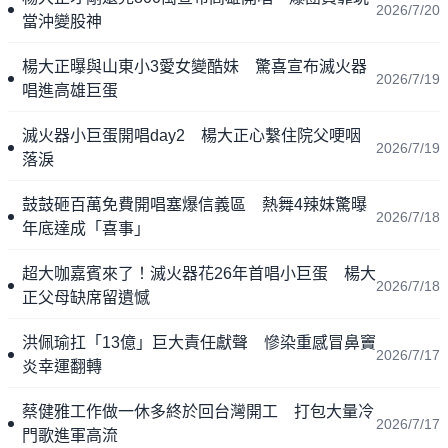
2026/7/20
當沖變股神
楊大正曝與山東小3愛女變酷妹 驚喜宣布滅火器
2026/7/19
唱進高雄巨蛋
滅火器小巨蛋開唱day2 楊大正心繫住院父哽咽
2026/7/19
落淚
鼓鼓砸百萬免費開唱塞爆信義區 熱舞4辣妹驚曝
2026/7/18
年底達成「喜事」
超大咖嘉賓來了！滅火器花26年首唱小巨蛋 楊大
2026/7/18
正父母缺席留遺憾
洪佩瑜扛「13億」巨大責任獻聲 慘染重感冒鼻竇
2026/7/17
炎幸運翻轉
蔡健雅工作做一休多終於回台灣開工 打包大量冷
2026/7/17
門歌進軍高流