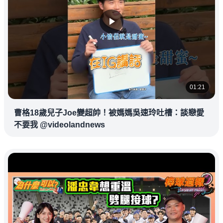
01:21
曹格18歲兒子Joe變超帥！被媽媽吳速玲吐槽：談戀愛
不要我 @videolandnews