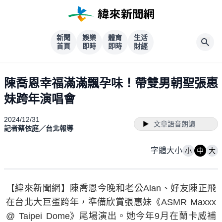
新聞
娛樂
體育
生活
首頁
即時
即時
財經
陳喬恩幸福滿滿飄孕味！帶雙男朝聖張惠
妹跨年演唱會
2024/12/31
文章語音朗讀
記者蔡依庭／台北報導
字體大小
小
中
大
【緯來新聞網】陳喬恩今晚和老公Alan、好友陳正飛
在台北大巨蛋跨年，準備欣賞張惠妹《ASMR Maxxx
@ Taipei Dome》尾場演出。她今年9月在蘭卡威補