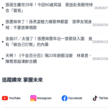
張雨生離世29年！今迎60歲冥誕 歌迷赴長眠地悼
2026/6/7
念「寶哥」
張惠妹來了！孫燕姿魅力連歌神都愛 張學友現身
2026/5/18
喊：不要放棄唱歌
金曲37／太強了！張惠妹整年出一首歌就入圍 竟
2026/5/13
有「被自己打敗」的內幕
天啊！《千金百分百》隔23年臉都沒變 林韋君、
2026/2/16
陳喬恩超凍齡合體
追蹤緯來 掌握未來
YouTube
Instagram
Facebook
TikTok