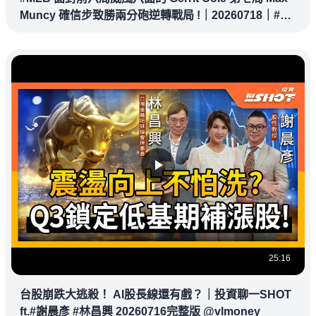
Muncy 確信步致勝兩分砲逆轉戰局 !｜20260718｜#洛
杉磯道奇
25:16
台股崩跌大逃殺！ AI股長線還有戲？｜投資聊一SHOT
ft.#謝晨彥 #林昌興 20260716完整版 @vlmoney