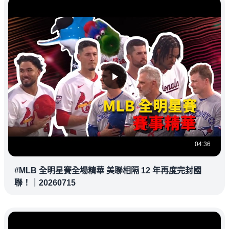
04:36
#MLB 全明星賽全場精華 美聯相隔 12 年再度完封國
聯！｜20260715