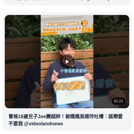
01:21
曹格18歲兒子Joe變超帥！被媽媽吳速玲吐槽：談戀愛
不要我 @videolandnews