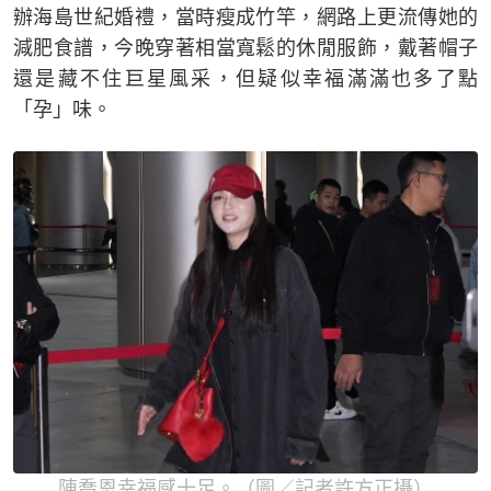
辦海島世紀婚禮，當時瘦成竹竿，網路上更流傳她的
減肥食譜，今晚穿著相當寬鬆的休閒服飾，戴著帽子
還是藏不住巨星風采，但疑似幸福滿滿也多了點
「孕」味。
陳喬恩幸福感十足。（圖／記者許方正攝）