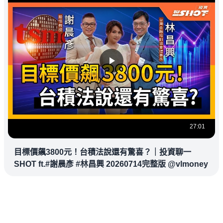
27:01
目標價飆3800元！台積法說還有驚喜？｜投資聊一
SHOT ft.#謝晨彥 #林昌興 20260714完整版 @vlmoney