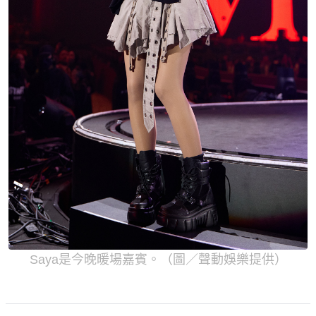
Saya是今晚暖場嘉賓。（圖／聲動娛樂提供）