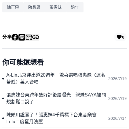
陳正飛
陳喬恩
張惠妹
跨年
分享
0
你可能還想看
A-Lin北京迎出道20週年 驚喜選唱張惠妹〈連名
2026/7/19
帶姓〉萬人合唱
張惠妹台東跨年獲好評後續曝光 親妹SAYA被問
2026/7/19
規劃鬆口說了
陳鎮川證實了！張惠妹4千萬標下台東音樂會
2026/7/14
Lulu二度蜜月洩壓