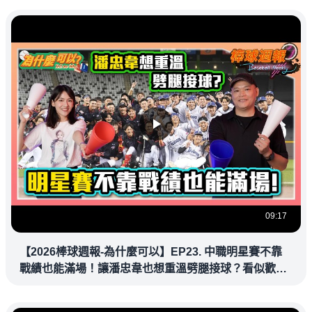
09:17
【2026棒球週報-為什麼可以】EP23. 中職明星賽不靠
戰績也能滿場！讓潘忠韋也想重溫劈腿接球？看似歡樂
教練都暗中觀察