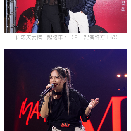
王偉忠夫妻檔一起跨年。（圖／記者許方正攝）