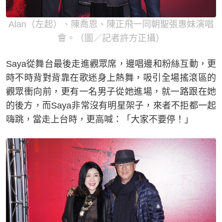
Alan（左起）、陳喬恩、陳正飛一同朝聖張惠妹演唱
會。（圖／記者許方正攝）
Saya從舞台最後走進觀眾席，邊唱邊和粉絲互動，更
時不時背對背靠在歌迷身上熱舞，吸引全場搖滾區的
觀眾衝向前，更有一名男子從她進場，就一路跟在她
的後方，而Saya非常沒有明星架子，來者不拒都一起
嗨跳，當走上台時，更高喊：「大家不要停！」