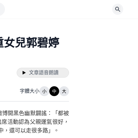
重女兒郭碧婷
文章語音朗讀
字體大小
小
中
大
微博開黑色幽默闢謠：「都被
出席活動認為父親運氣很好，
中，還可以走很多路」。