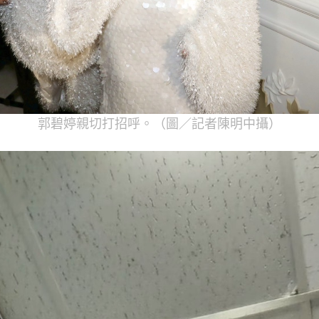
郭碧婷親切打招呼。（圖／記者陳明中攝）