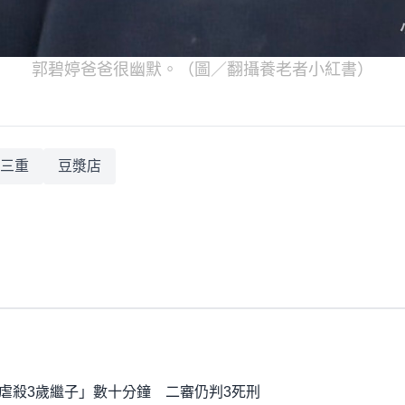
郭碧婷爸爸很幽默。（圖／翻攝養老者小紅書）
三重
豆漿店
虐殺3歲繼子」數十分鐘 二審仍判3死刑