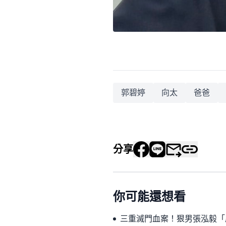
郭碧婷
向太
爸爸
分享
你可能還想看
三重滅門血案！狠男張泓毅「