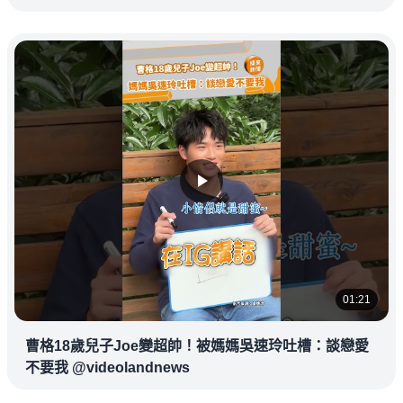
01:21
曹格18歲兒子Joe變超帥！被媽媽吳速玲吐槽：談戀愛
不要我 @videolandnews