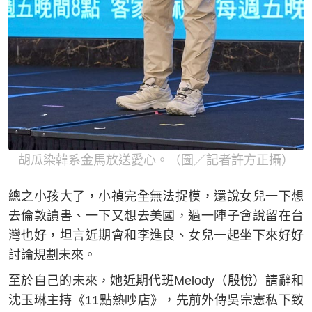
胡瓜染韓系金馬放送愛心。（圖／記者許方正攝）
總之小孩大了，小禎完全無法捉模，還說女兒一下想
去倫敦讀書、一下又想去美國，過一陣子會說留在台
灣也好，坦言近期會和李進良、女兒一起坐下來好好
討論規劃未來。
至於自己的未來，她近期代班Melody（殷悅）請辭和
沈玉琳主持《11點熱吵店》，先前外傳吳宗憲私下致