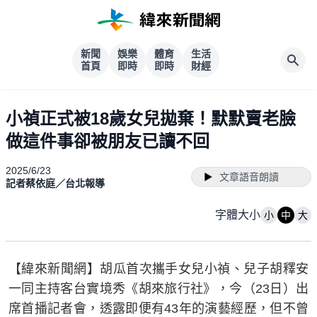
新聞
娛樂
體育
生活
首頁
即時
即時
財經
小禎正式被18歲女兒拋棄！默默賣老臉
做這件事卻被朋友已讀不回
2025/6/23
文章語音朗讀
記者蔡依庭／台北報導
字體大小
小
中
大
【緯來新聞網】胡瓜首次攜手女兒小禎、兒子胡釋安
一同主持客台實境秀《胡來旅行社》，今（23日）出
席首播記者會，透露即便有43年的演藝經歷，但不曾