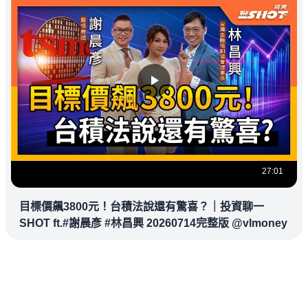
27:01
目標價飆3800元！台積法說還有驚喜？｜投資聊一
SHOT ft.#謝晨彥 #林昌興 20260714完整版 @vlmoney