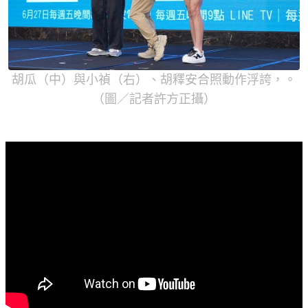
胡瓜（中）與小禎（右）、胡釋安合照動作浮誇，。
（圖／記者許方正攝）