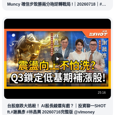
Muncy 確信步致勝兩分砲逆轉戰局 !｜20260718｜#洛
杉磯道奇
25:16
台股崩跌大逃殺！ AI股長線還有戲？｜投資聊一SHOT
ft.#謝晨彥 #林昌興 20260716完整版 @vlmoney