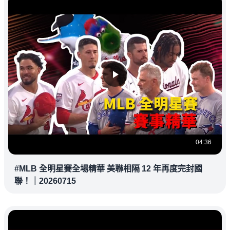
04:36
#MLB 全明星賽全場精華 美聯相隔 12 年再度完封國
聯！｜20260715