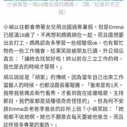
小禎竟是一個18歲女孩的媽媽。（圖／記者許方正
攝）
小禎以往都會帶著女兒飛出國過寒暑假，但是Emma
已經滿18歲了，不再想和媽媽綁在一起，而且還想要
出去打工，媽媽認為多學習一些經驗很ok，也有幫忙
物色一些工作機會，結果笑說被朋友已讀，外公胡瓜
直言：「讓她去找就好啦！妳以前在三立工作的時，
我也是去的時候才發現。」
胡瓜說這是「胡家」的傳統，因為當年自己出來工作
當藝人的時候，也都沒跟長輩報備，「後來是有1天，
我帶我爸媽去新竹看秀，才看到我在這邊唱歌、主持
節目，我們家都是這種很奇奇怪怪的」。但為何不安
排Emma去老爸李進良的診所上班？小禎笑說：「她
爸都不收她啊，她也不願意去每天要被他爸念，而且
診所很多專業的東西。」