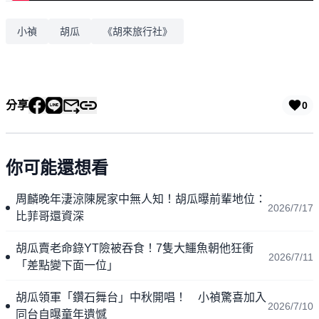
小禎
胡瓜
《胡來旅行社》
分享
0
你可能還想看
周麟晚年淒涼陳屍家中無人知！胡瓜曝前輩地位：
2026/7/17
比菲哥還資深
胡瓜賣老命錄YT險被吞食！7隻大鱷魚朝他狂衝
2026/7/11
「差點變下面一位」
胡瓜領軍「鑽石舞台」中秋開唱！ 小禎驚喜加入
2026/7/10
同台自曝童年遺憾