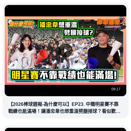
09:17
【2026棒球週報-為什麼可以】EP23. 中職明星賽不靠
戰績也能滿場！讓潘忠韋也想重溫劈腿接球？看似歡樂
教練都暗中觀察