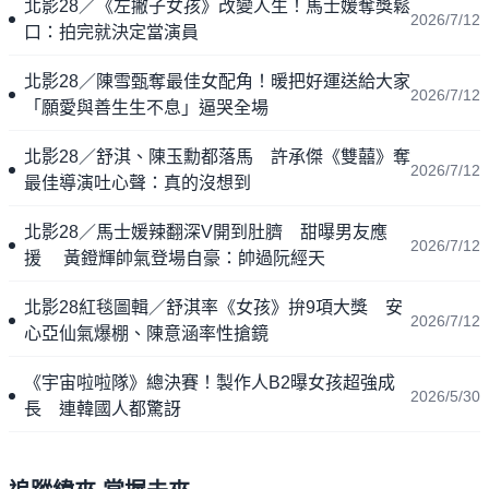
北影28／《左撇子女孩》改變人生！馬士媛奪獎鬆
2026/7/12
口：拍完就決定當演員
北影28／陳雪甄奪最佳女配角！暖把好運送給大家
2026/7/12
「願愛與善生生不息」逼哭全場
北影28／舒淇、陳玉勳都落馬 許承傑《雙囍》奪
2026/7/12
最佳導演吐心聲：真的沒想到
北影28／馬士媛辣翻深V開到肚臍 甜曝男友應
2026/7/12
援 黃鐙輝帥氣登場自豪：帥過阮經天
北影28紅毯圖輯／舒淇率《女孩》拚9項大獎 安
2026/7/12
心亞仙氣爆棚、陳意涵率性搶鏡
《宇宙啦啦隊》總決賽！製作人B2曝女孩超強成
2026/5/30
長 連韓國人都驚訝