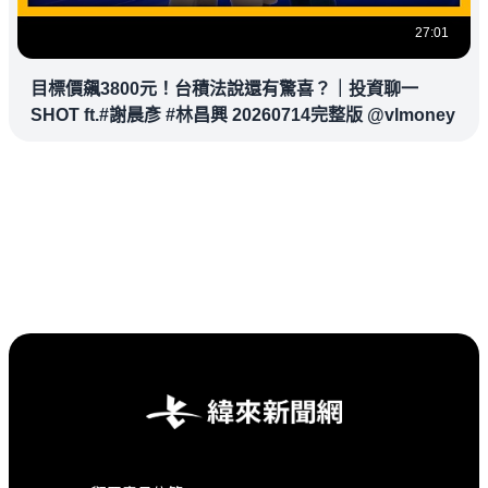
27:01
目標價飆3800元！台積法說還有驚喜？｜投資聊一
SHOT ft.#謝晨彥 #林昌興 20260714完整版 @vlmoney