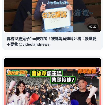
01:21
曹格18歲兒子Joe變超帥！被媽媽吳速玲吐槽：談戀愛
不要我 @videolandnews