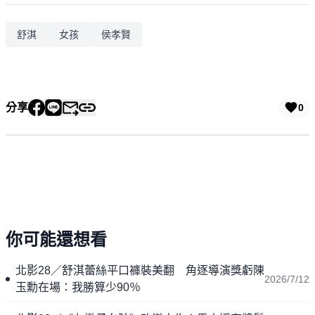
舒淇
女孩
侯孝賢
分享
0
你可能還想看
北影28／舒淇蕾絲平口褲裝美翻 角逐導演獎虧陳
2026/7/12
玉勳在場：我勝算少90％