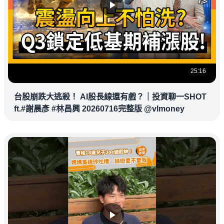
25:16
台股崩跌大逃殺！ AI股長線還有戲？｜投資聊一SHOT
ft.#謝晨彥 #林昌興 20260716完整版 @vlmoney