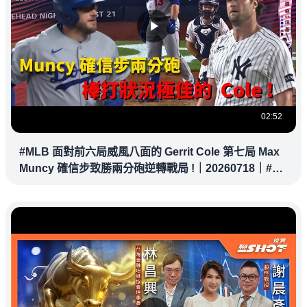
02:52
#MLB 面對前六局威風八面的 Gerrit Cole 第七局 Max
Muncy 確信步致勝兩分砲逆轉戰局 !｜20260718｜#洛
杉磯道奇