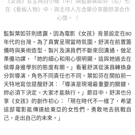
《女孩》女主角白小櫻（中）與監製葉如芬（右）也
在《看板人物》中，與主持人方念華分享跟舒淇合作
心情。（
監製葉如芬則透露，因為電影《女孩》背景設定在80
年代的台灣，為了真實呈現當時氛圍，舒淇在前置籌
備時與美術造型、製片及演員們不斷來回溝通，做足
準備功課，「她的細心和用心很明顯，這與她過去在
侯導身邊學到的態度有關。」看著舒淇從演員轉換身
分到導演，角色不同責任也不同，葉如芬在開拍前一
天特地寫信提醒舒淇：「導演是現場最重要的關鍵，
妳必須下決定，大家才能執行。」節目中，舒淇也分
享《女孩》的創作初心：「現在時代不一樣了，希望
這部電影能傳達給東亞的女性們，勇敢地去挑戰自
己，走出自己的未來。」