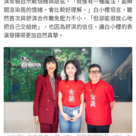
淇常親自示範情緒與語氣，「就像有一種魔法，能瞬
間渲染我的情緒，會比較好理解。」白小櫻坦言，雖
然首次與舒淇合作難免壓力不小，「但卻能很放心地
把自己交給她」，也因為舒淇的信任，讓白小櫻的表
演發揮得更加自然真摯。