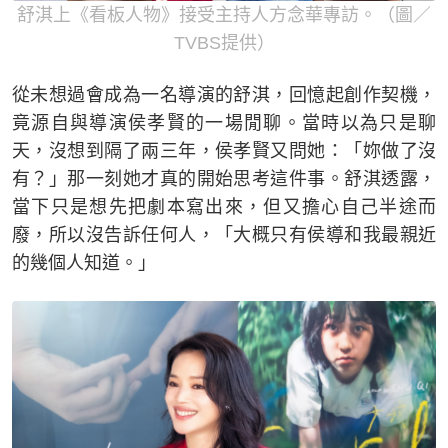
舒淇上《看板人物》接受主持人方念華專訪。（圖／
TVBS提供）
從未想過會成為一名導演的舒淇，回憶起創作契機，
竟源自與導演侯孝賢的一場閒聊。當時以為只是聊
天，沒想到隔了兩三年，侯孝賢又問她：「妳做了沒
有？」那一刻她才真的開始思考這件事。舒淇透露，
當下只是想先把劇本寫出來，但又擔心自己半途而
廢，所以沒告訴任何人，「大概只有侯導和我最親近
的幾個人知道。」