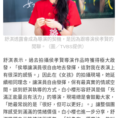
舒淇透露會成為導演的契機，是因為跟導演侯孝賢的
閒聊。（圖／TVBS提供）
舒淇表示，過去拍攝侯孝賢導演作品時獲得極大啟
發，「侯導讓演員很自由地去發揮，這對我在表演上
有很深的感悟。」因此在《女孩》的拍攝現場，她延
續相同理念，讓演員自由發揮，保有最真實的情感空
間。談到舒淇執導的方式，白小櫻形容舒淇是個「充
滿正能量且有活力」的導演，現場總是會鼓勵大家，
「她最常說的是『很好，但可以更好』。」讓整個團
隊感受到滿滿的情緒價值。白小櫻也進一步分享，舒