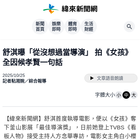
新聞
娛樂
體育
生活
首頁
即時
即時
財經
舒淇曝「從沒想過當導演」 拍《女孩》
全因候孝賢一句話
2025/10/25
文章語音朗讀
記者粘湘婉／綜合報導
字體大小
小
中
大
【緯來新聞網】舒淇首度執導電影，便以《女孩》奪
下釜山影展「最佳導演獎」，日前她登上TVBS《看
板人物》接受主持人方念華專訪，電影女主角白小櫻