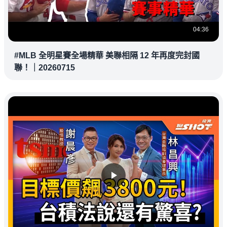
04:36
#MLB 全明星賽全場精華 美聯相隔 12 年再度完封國
聯！｜20260715