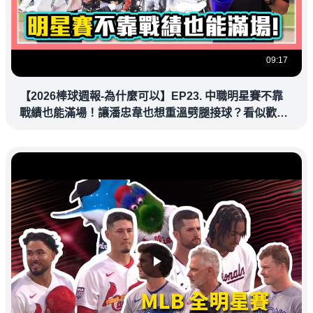
09:17
【2026棒球週報-為什麼可以】EP23. 中職明星賽不靠
戰績也能滿場！讓潘忠韋也想重溫劈腿接球？看似歡樂
教練都暗中觀察