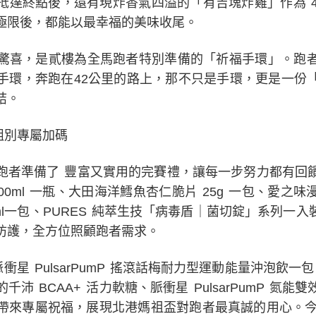
達終點後，還有現炸香氣四溢的「有吉塊炸雞」作為 42K
極限後，都能以最幸福的美味收尾。
驚喜，是貳樓為全馬跑者特別準備的「祈福手環」。跑
手環，奔跑在42公里的路上，那不只是手環，更是一份
結。
組別專屬加碼
跑者準備了 豐富又實用的完賽禮，讓每一步努力都有回
600ml 一瓶、大田海洋鱈魚杏仁脆片 25g 一包、愛
ml一包、PURES 純萃生技「病毒盾｜菌切錠」系列一入
防護，全方位照顧跑者需求。
得脈衝星 PulsarPumP 搖滾話梅耐力型運動能量沖泡飲一
沛 BCAA+ 活力軟糖、脈衝星 PulsarPumP 氮
帶來專屬祝福，展現北港媽祖盃對跑者最真誠的用心。今年