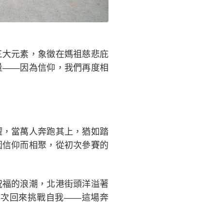
三大元素，象徵在媽祖慈悲庇
量——因為信仰，我們再度相
耀，當萬人奔跑其上，猶如踏
因信仰而相聚，從初次參賽的
祝福的浪潮，北港街頭洋溢著
次回來挑戰自我——這場奔