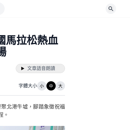
國馬拉松熱血
場
文章語音朗讀
字體大小
小
中
大
齊聚北港牛墟，腳踏象徵祝福
程。