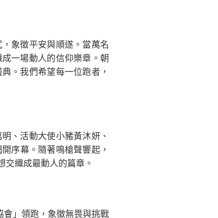
式，象徵平安與順遂。當萬名
織成一場動人的信仰樂章。朝
盛典。我們希望每一位跑者，
嘉明、活動大使小豬黃沐妍、
賽事揭開序幕。隨著鳴槍聲響起，
想交織成最動人的篇章。
協會」領跑，象徵無畏與挑戰