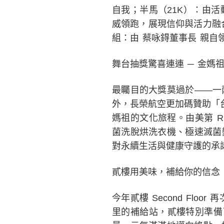
自我；半馬（21K）：由活動大
威領跑，展現信仰與活力融合
組：由 蔡咏鍀董事長 親自
舞台抽獎驚喜連連 ─ 金媽
最矚目的大獎莫過於——一
外，長榮航空更加碼贊助「
媽祖的文化旅程。由美第 R
菌洗脫烘洗衣機、極速滅菌
對永續生活與健康守護的承
貳樓用美味，補給你的信念
今年貳樓 Second Fl
里的補給站，貳樓特別準備