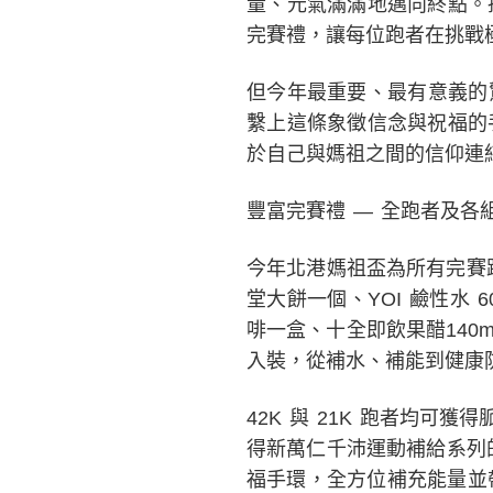
量、元氣滿滿地邁向終點。抵
完賽禮，讓每位跑者在挑戰
但今年最重要、最有意義的
繫上這條象徵信念與祝福的
於自己與媽祖之間的信仰連
豐富完賽禮 — 全跑者及各
今年北港媽祖盃為所有完賽
堂大餅一個、YOI 鹼性水 
啡一盒、十全即飲果醋140
入裝，從補水、補能到健康
42K 與 21K 跑者均可獲
得新萬仁千沛運動補給系列的千
福手環，全方位補充能量並