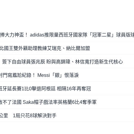
捧大力神盃！ adidas推限量西班牙國家隊「冠軍二星」球員版
 新北國王雙外籍助理教練艾瑞克、納比爾加盟
了！簽下自由球員張兆辰 盼與高錦瑋、林信寬打造新生代核心
門寫尷尬紀錄！ Messi「銀」恨落淚
班牙延長賽1比0擊退阿根廷 相隔16年再奪冠
救不了法國 Saka帽子戲法率英格蘭6比4奪季軍
5公里 1局只花8球解決對手