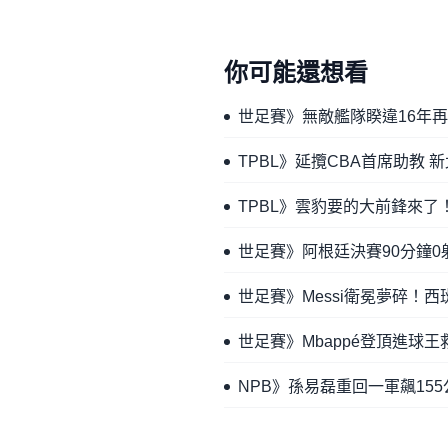
你可能還想看
世足賽》無敵艦隊睽違16年再
TPBL》延攬CBA首席助教
TPBL》雲豹要的大前鋒來
世足賽》阿根廷決賽90分鐘0射
世足賽》Messi衛冕夢碎！西
世足賽》Mbappé登頂進球王
NPB》孫易磊重回一軍飆15