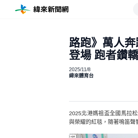
路跑》萬人奔
登場 跑者鑽
2025/11/8
緯來體育台
2025北港媽祖盃全國馬拉
與榮耀的紅毯，隨著鳴笛聲