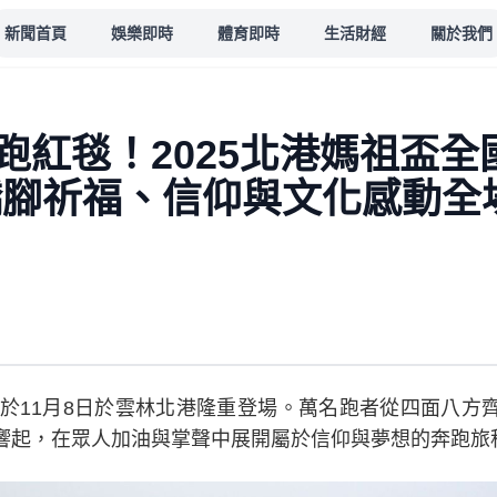
新聞首頁
娛樂即時
體育即時
生活財經
關於我們
跑紅毯！2025北港媽祖盃全
轎腳祈福、信仰與文化感動全
松於11月8日於雲林北港隆重登場。萬名跑者從四面八方
響起，在眾人加油與掌聲中展開屬於信仰與夢想的奔跑旅