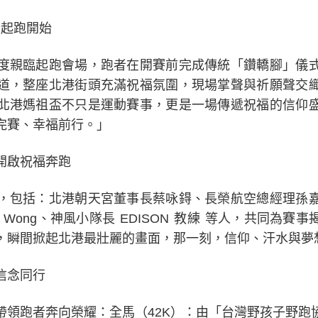
從起跑開始
度親臨起跑會場，跑者在開賽前完成傳統「鑽轎腳」儀
道，整座北港街頭充滿祝福氛圍，現場掌聲與祈願聲交
北港媽祖盃不只是運動賽事，更是一場傳遞祝福的信仰
完賽、幸福前行。」
開啟祝福奔跑
，包括：北港朝天宮董事長蔡咏鍀、長榮航空總經理孫
el Wong、神風小隊長 EDISON 教練 等人，共同為
，瞬間掀起北港最壯麗的畫面，那一刻，信仰、汗水與夢
信念同行
帶領跑者奔向榮耀：全馬（42K）：由「台灣野孩子野跑