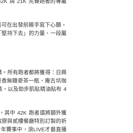
 與 21K 完賽跑者的專屬
者可在出發前親手寫下心願，
「堅持下去」的力量、一段屬
饋。所有跑者都將獲得：日興
之味漫香無糖麥茶一瓶、庵古坑咖
裝，以及勁步肌貼精油貼布 4
包，其中 42K 跑者還將額外獲
能雙效膠與貳樓餐廳特別訂製的祈
賽事中，浪LIVE才藝直播