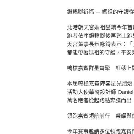
鑽轎腳祈福 ─ 媽祖的守護
北港朝天宮媽祖鑾轎今年首
跑者依序鑽轎腳後再踏上跑
天宮董事長蔡咏鍀表示：「
都能帶著媽祖的守護，平安
鳴槍嘉賓群星齊聚 紅毯上
本屆鳴槍嘉賓陣容星光熠熠
活動大使華裔設計師 Dani
萬名跑者從起跑點奔騰而出
領跑嘉賓領航前行 榮耀與
今年賽事邀請多位領跑嘉賓