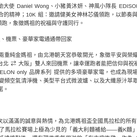
使 Daniel Wong、小豬黃沐妍、神風小隊長 EDISO
的精神；10K 組：邀請健美女神林芯儀領跑，以節奏與
領跑，象徵媽祖的祝福與守護同行。
祖、機票、豪華家電通通帶回家
兩重純金媽祖，由北港朝天宮恭敬開光，象徵平安與榮
台北 ⇄ 大阪」雙人來回機票，讓幸運跑者能把信仰與祝
ELON only 品牌系列 提供的多項豪華家電，也成為
變頻空氣清淨機、美型平台式微波爐、以及大纖原汁萃
諾。
oor 再次以滿滿的誠意與熱情，為北港媽祖盃全國馬拉松的所
了馬拉松賽場上極為少見的「義大利麵補給——義K麵