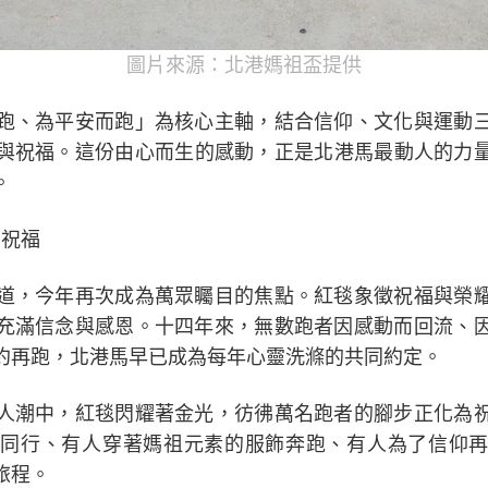
圖片來源：北港媽祖盃提供
跑、為平安而跑」為核心主軸，結合信仰、文化與運動
與祝福。這份由心而生的感動，正是北港馬最動人的力
。
向祝福
道，今年再次成為萬眾矚目的焦點。紅毯象徵祝福與榮
充滿信念與感恩。十四年來，無數跑者因感動而回流、
約再跑，北港馬早已成為每年心靈洗滌的共同約定。
人潮中，紅毯閃耀著金光，彷彿萬名跑者的腳步正化為
同行、有人穿著媽祖元素的服飾奔跑、有人為了信仰再
旅程。