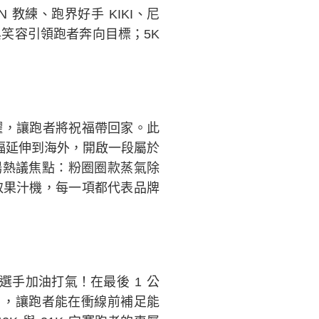
N 教練、跑界好手 KIKI、尼
笑容引領跑者奔向目標；5K
耀，讓跑者將祝福帶回家。此
福延伸到海外，開啟一段屬於
現場熱議焦點：粉圈圈款蒸氣除
取果汁機，每一項都代表品牌
有選手加油打氣！在最後 1 公
」，讓跑者能在衝線前補足能