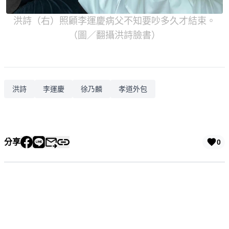
洪詩（右）照顧李運慶病父不知要吵多久才結束。
（圖／翻攝洪詩臉書）
洪詩
李運慶
徐乃麟
孝道外包
分享
0