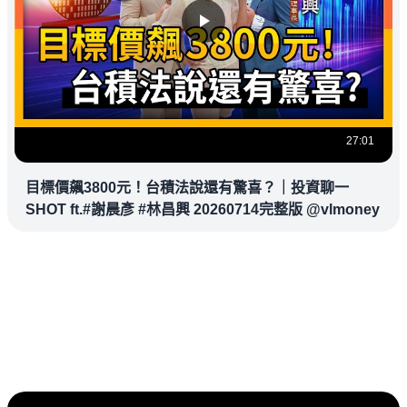
27:01
目標價飆3800元！台積法說還有驚喜？｜投資聊一
SHOT ft.#謝晨彥 #林昌興 20260714完整版 @vlmoney