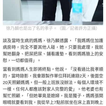
徐乃麟也是出了名的孝子。（圖／記者許方正攝）
談及當時生病的媽媽，徐乃麟透露，「我媽媽住加護
病房時，完全不要其他人碰，她，只要我處理，我就
幫她翻身、把屎把尿、鋪看護墊，看到媽媽臉上的安
慰，一切都值得」。
當看到媽媽人生即將終點，他說，「沒看過比我孝順
的，當時錄影，我會跟製作單位拜託連錄2天，後面空
20天照顧媽媽，但一般上班族沒辦法，每個人環境不
一樣，任何人都應該對家人完整的愛」。他老婆也有
幫忙照顧，「但她畢竟是媳婦，我是獨子，媽媽張開
眼睛就要看到我，我從早上7點前就坐在床上直到晚上