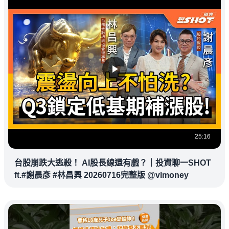
25:16
台股崩跌大逃殺！ AI股長線還有戲？｜投資聊一SHOT
ft.#謝晨彥 #林昌興 20260716完整版 @vlmoney