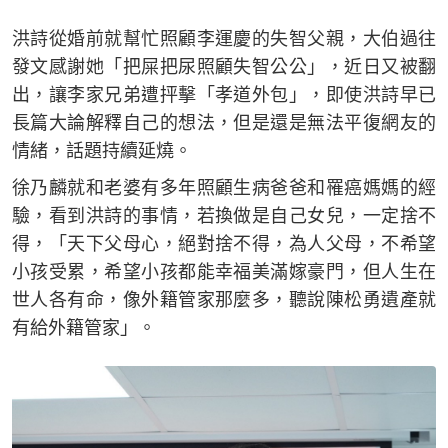
洪詩從婚前就幫忙照顧李運慶的失智父親，大伯過往
發文感謝她「把屎把尿照顧失智公公」，近日又被翻
出，讓李家兄弟遭抨擊「孝道外包」，即使洪詩早已
長篇大論解釋自己的想法，但是還是無法平復網友的
情緒，話題持續延燒。
徐乃麟就和老婆有多年照顧生病爸爸和罹癌媽媽的經
驗，看到洪詩的事情，若換做是自己女兒，一定捨不
得，「天下父母心，絕對捨不得，為人父母，不希望
小孩受累，希望小孩都能幸福美滿嫁豪門，但人生在
世人各有命，像外籍管家那麼多，聽說陳松勇遺產就
有給外籍管家」。