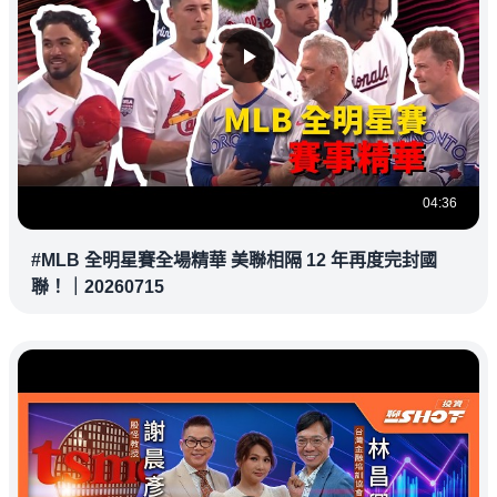
04:36
#MLB 全明星賽全場精華 美聯相隔 12 年再度完封國
聯！｜20260715