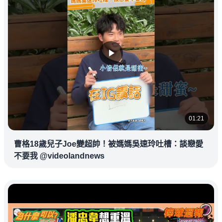
01:21
曹格18歲兒子Joe變超帥！被媽媽吳速玲吐槽：談戀愛
不要我 @videolandnews