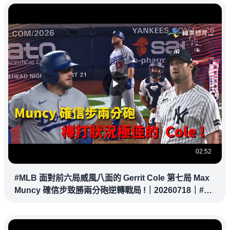
02:52
#MLB 面對前六局威風八面的 Gerrit Cole 第七局 Max
Muncy 確信步致勝兩分砲逆轉戰局 !｜20260718｜#洛
杉磯道奇