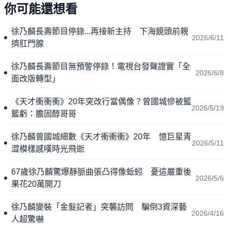
你可能還想看
徐乃麟長壽節目停錄...再接新主持 下海鏡頭前親
2026/6/11
擠肛門腺
徐乃麟長壽節目無預警停錄！電視台發聲證實「全
2026/6/8
面改版轉型」
《天才衝衝衝》20年突改行當偶像？曾國城慘被籃
2026/5/19
籃虧：膽固醇哥哥
徐乃麟曾國城細數《天才衝衝衝》20年 憶巨星青
2026/5/11
澀模樣感嘆時光飛逝
67歲徐乃麟驚爆靜脈曲張凸得像蚯蚓 憂這嚴重後
2026/5/6
果花20萬開刀
徐乃麟變裝「金髮記者」突襲訪問 騙倒3資深藝
2026/4/16
人超驚嚇