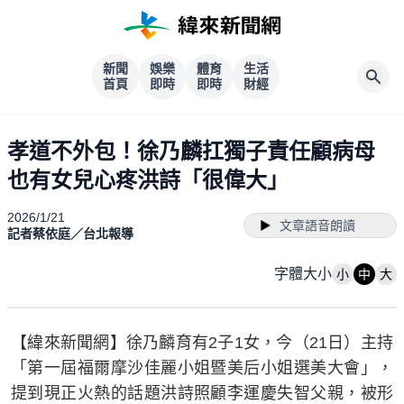
新聞
娛樂
體育
生活
首頁
即時
即時
財經
孝道不外包！徐乃麟扛獨子責任顧病母
也有女兒心疼洪詩「很偉大」
2026/1/21
文章語音朗讀
記者蔡依庭／台北報導
字體大小
小
中
大
【緯來新聞網】徐乃麟育有2子1女，今（21日）主持
「第一屆福爾摩沙佳麗小姐暨美后小姐選美大會」，
提到現正火熱的話題洪詩照顧李運慶失智父親，被形