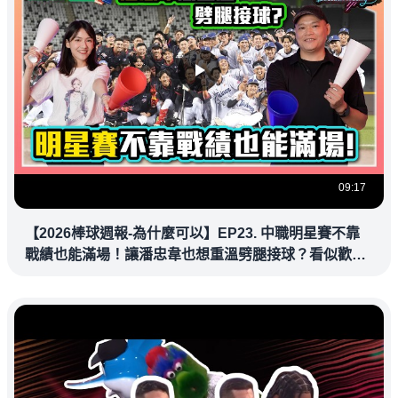
09:17
【2026棒球週報-為什麼可以】EP23. 中職明星賽不靠
戰績也能滿場！讓潘忠韋也想重溫劈腿接球？看似歡樂
教練都暗中觀察