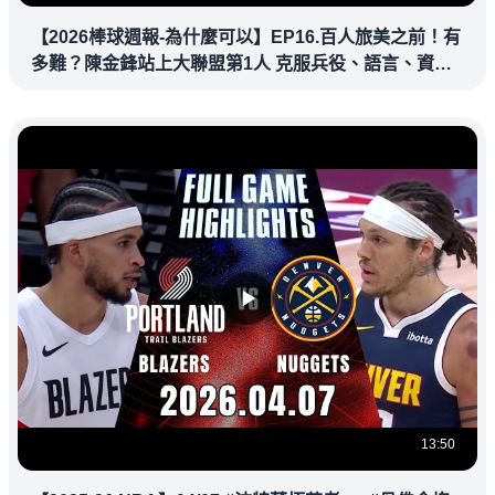
【2026棒球週報-為什麼可以】EP16.百人旅美之前！有
多難？陳金鋒站上大聯盟第1人 克服兵役、語言、資訊
落差，推開旅美大門改寫台灣棒壇
13:50