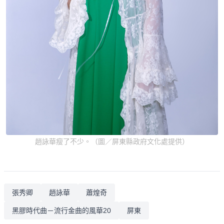
趙詠華瘦了不少。（圖／屏東縣政府文化處提供）
張秀卿
趙詠華
蕭煌奇
黑膠時代曲－流行金曲的風華20
屏東