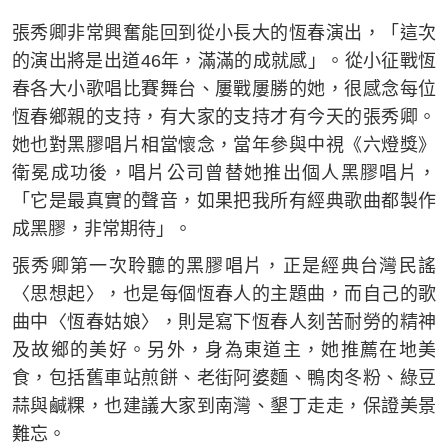
張秀卿非常興奮能回到從小長大的恆春演出，「這次
的演出將是出道46年，滿滿的成就感」。從小征戰恆
春各大小歌唱比賽舞台、屢戰屢勝的她，很感念每位
恆春鄉親的支持，有大家的支持才有今天的張秀卿。
她也對黑膠唱片相當懷念，當年參與中視《六燈獎》
衛冕成功後，唱片公司曾替她推出個人黑膠唱片，
「它是最真實的聲音，如果把我所有經典歌曲都製作
成黑膠，非常期待」。
張秀卿第一次聆聽的黑膠唱片，正是經典台灣民謠
〈思想起〉，也是每個恆春人的主題曲，而自己的歌
曲中〈恆春姑娘〉，則是寫下恆春人刻苦耐勞的精神
及故鄉的美好。另外，身為東道主，她推薦在地美
食，包括舊車站煎餅、老街阿婆麵、鴨肉冬粉、綠豆
蒜與鹹粿，也建議大家到南灣、墾丁走走，保證美景
難忘。