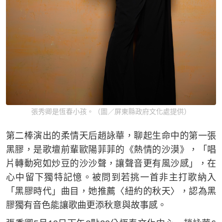
張秀卿是恆春小孩。（圖／屏東縣政府文化處提供）
第二棒演出的柔情天后趙詠華，聊起生命中的第一張
黑膠，是歌壇前輩歐陽菲菲的《熱情的沙漠》，「唱
片轉動宛如炒豆的沙沙聲，讓聲音更有風沙感」，在
心中留下獨特記憶。被問到若挑一首非主打歌納入
「黑膠時代」曲目，她推薦〈紐約的秋天〉，認為黑
膠獨有音色能讓歌曲更添秋意與故事感。