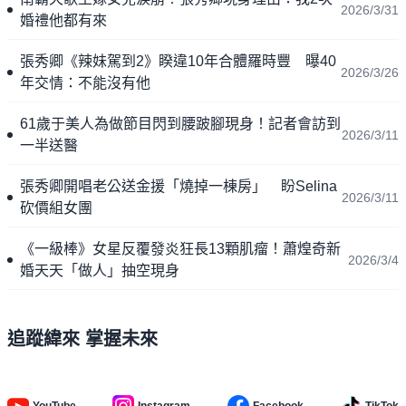
2026/3/31
婚禮他都有來
張秀卿《辣妹駕到2》睽違10年合體羅時豐 曝40
2026/3/26
年交情：不能沒有他
61歲于美人為做節目閃到腰跛腳現身！記者會訪到
2026/3/11
一半送醫
張秀卿開唱老公送金援「燒掉一棟房」 盼Selina
2026/3/11
砍價組女團
《一級棒》女星反覆發炎狂長13顆肌瘤！蕭煌奇新
2026/3/4
婚天天「做人」抽空現身
追蹤緯來 掌握未來
YouTube
Instagram
Facebook
TikTok