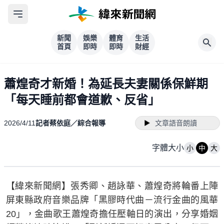
新聞
娛樂
體育
生活
首頁
即時
即時
財經
蕭煌奇才新婚！為延長夫妻關係保鮮期
「每天睡前都會道歉、反省」
2026/4/11
記者蔡依庭／綜合報導
文章語音朗讀
字體大小
小
中
大
【緯來新聞網】張秀卿、趙詠華、蕭煌奇將輪番上陣
屏東縣政府音樂品牌「黑膠時代曲－流行金曲的風華
20」，金曲歌王蕭煌奇擔任壓軸日的演出，分享婚姻