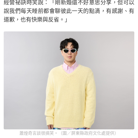
經營祕訣時笑說：「剛新婚還不好意思分享，但可以
說我們每天睡前都會聊彼此一天的點滴，有感謝、有
道歉，也有快樂與反省。」
蕭煌奇言談很搞笑。（圖／屏東縣政府文化處提供）