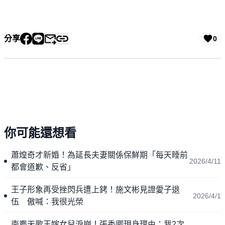
分享
0
你可能還想看
蕭煌奇才新婚！為延長夫妻關係保鮮期「每天睡前
2026/4/11
都會道歉、反省」
王子形象再受挫閃兵遭上銬！施文彬見證愛子退
2026/4/1
伍 傲喊：我很光榮
南霸天歌王嫁女兒淚崩！張秀卿現身理由：我2次