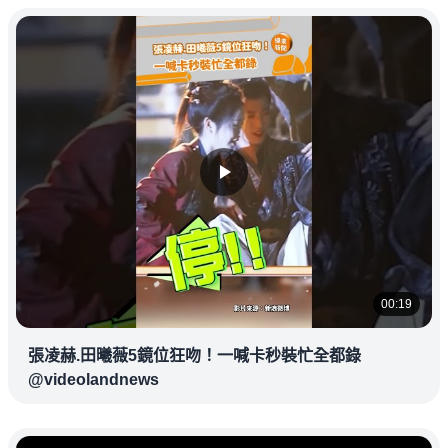
00:19
張凌赫.田曦薇5鏡位狂吻！一喊卡秒裝忙全都錄
@videolandnews