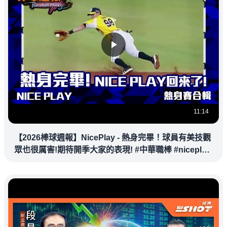
11:14
【2026棒球週報】NicePlay - 熱身完畢！球員有美技觀
眾也很厲害!期待開季大家的表現! #中華職棒 #niceplay
#美技