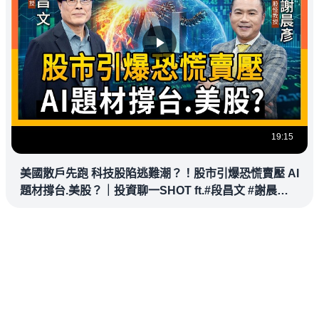
19:15
美國散戶先跑 科技股陷逃難潮？！股市引爆恐慌賣壓 AI
題材撐台.美股？｜投資聊一SHOT ft.#段昌文 #謝晨彥
20260326完整版 @vlmoney