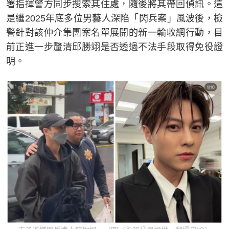
署指揮警方同步搜索其住處，隨後將其帶回偵訊。這
是繼2025年底多位男藝人深陷「閃兵案」風波後，檢
警針對該仲介集團案名單展開的新一輪收網行動，目
前正進一步釐清邱勝翊是否透過不法手段取得免役證
明。