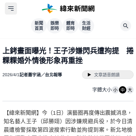
新聞
娛樂
體育
生活
首頁
即時
即時
財經
上銬畫面曝光！王子涉嫌閃兵遭拘提 捲
粿粿婚外情後形象再重挫
2026/4/1
記者蕭宇涵／台北報導
文章語音朗讀
字體大小
小
中
大
【緯來新聞網】今（1日）演藝圈再度傳出震撼消息，
知名藝人王子（邱勝翊）因涉嫌規避兵役，於今日清
晨遭檢警採取第四波搜索行動並拘提到案。新北地檢