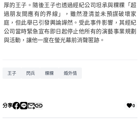
厚的王子。隨後王子也透過經紀公司坦承與粿粿「超
過朋友間應有的界線」，雖然澄清並未預謀破壞家
庭，但此舉已引發輿論譁然。受此事件影響，其經紀
公司當時緊急宣布即日起停止他所有的演藝事業規劃
與活動，讓他一度在螢光幕前消聲匿跡。
王子
閃兵
粿粿
婚外情
分享
0