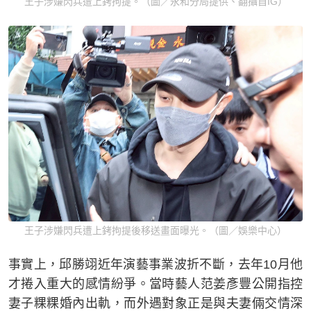
王子涉嫌閃兵遭上銬拘提。（圖／永和分局提供、翻攝自IG）
王子涉嫌閃兵遭上銬拘提後移送畫面曝光。（圖／娛樂中心）
事實上，邱勝翊近年演藝事業波折不斷，去年10月他
才捲入重大的感情紛爭。當時藝人范姜彥豐公開指控
妻子粿粿婚內出軌，而外遇對象正是與夫妻倆交情深