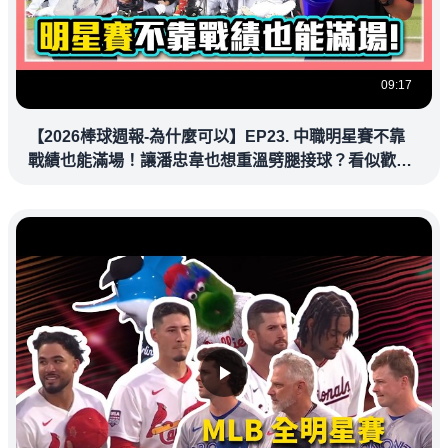
09:17
【2026棒球週報-為什麼可以】EP23. 中職明星賽不靠
戰績也能滿場！讓潘忠韋也想重溫劈腿接球？看似歡樂
教練都暗中觀察