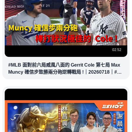
02:52
#MLB 面對前六局威風八面的 Gerrit Cole 第七局 Max
Muncy 確信步致勝兩分砲逆轉戰局 !｜20260718｜#洛
杉磯道奇