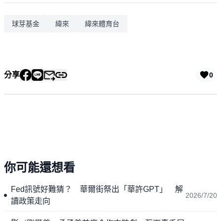
球芽基金
緯來
緯來體育台
分享
0
你可能還想看
Fed訊號好難猜？ 華爾街祭出「華許GPT」 解
2026/7/20
讀政策走向