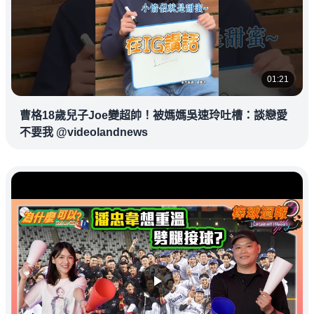
01:21
曹格18歲兒子Joe變超帥！被媽媽吳速玲吐槽：談戀愛
不要我 @videolandnews