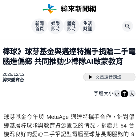
新聞
娛樂
體育
生活
首頁
即時
即時
財經
棒球》球芽基金與邁達特攜手捐贈二手電
腦進偏鄉 共同推動少棒隊AI啟蒙教育
2025/12/12
文章語音朗讀
緯來體育台
字體大小
小
中
大
球芽基金今年與 MetaAge 邁達特攜手合作，針對偏
鄉基層棒球隊與教育資源匱乏的情況，捐贈共 64 台
機況良好的愛心二手筆記型電腦至球芽長期服務的 9