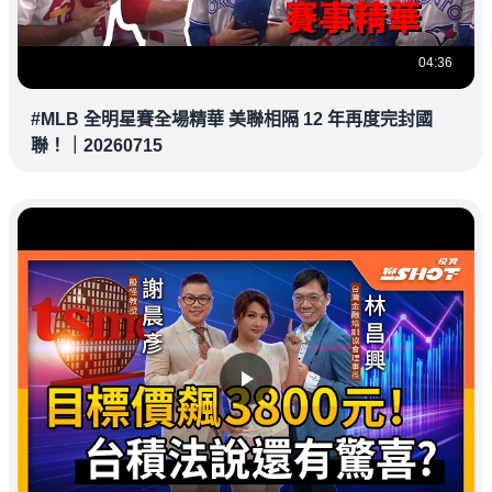
04:36
#MLB 全明星賽全場精華 美聯相隔 12 年再度完封國
聯！｜20260715