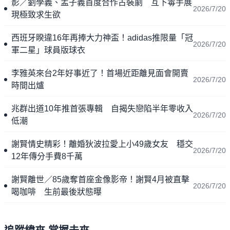
影／劉學義、孟子義首度合作古裝劇 互下毒手展
2026/7/20
現極致求生欲
西班牙睽違16年再捧大力神盃！adidas推限量「冠
2026/7/20
軍二星」球員版球衣
李雅英來台2年好事近了！首場近距離見面會開賣
2026/7/20
時間出爐
兆群出道10年推首張專輯 自揭失戀陷半年零收入
2026/7/20
低潮
謝賢情史精彩！離婚狄波拉愛上小49歲女友 穩交
2026/7/20
12年傳分手費8千萬
謝賢離世／85歲奪首座金像影帝！謝賢4月被直擊
2026/7/20
喝咖啡 生前最後狀態曝