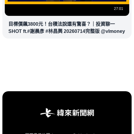
27:01
目標價飆3800元！台積法說還有驚喜？｜投資聊一
SHOT ft.#謝晨彥 #林昌興 20260714完整版 @vlmoney