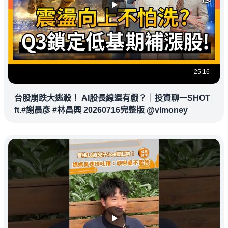
25:16
台股崩跌大逃殺！ AI股長線還有戲？｜投資聊一SHOT
ft.#謝晨彥 #林昌興 20260716完整版 @vlmoney