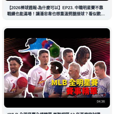
【2026棒球週報-為什麼可以】EP23. 中職明星賽不靠
戰績也能滿場！讓潘忠韋也想重溫劈腿接球？看似歡樂
教練都暗中觀察
04:36