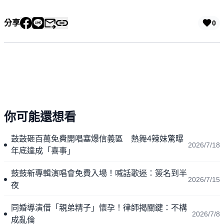
分享
0
你可能還想看
鼓鼓砸百萬免費開唱塞爆信義區 熱舞4辣妹驚曝
2026/7/18
年底達成「喜事」
鼓鼓新專輯演唱會免費入場！喊話歌迷：簽名到半
2026/7/15
夜
同婚導演借「親弟精子」懷孕！律師揭關鍵：不構
2026/7/8
成亂倫