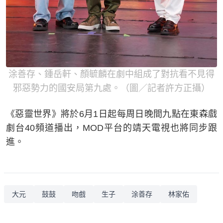
涂善存、鍾岳軒、顏毓麟在劇中組成了對抗看不見得
邪惡勢力的國安局第九處。（圖／記者許方正攝）
《惡靈世界》將於6月1日起每周日晚間九點在東森戲
劇台40頻道播出，MOD平台的靖天電視也將同步跟
進。
大元
鼓鼓
吻戲
生子
涂善存
林家佑