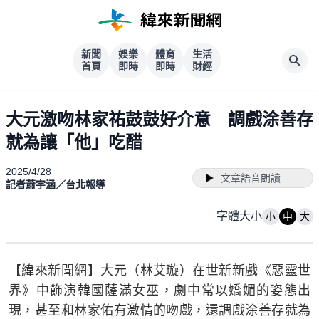
新聞
娛樂
體育
生活
首頁
即時
即時
財經
大元激吻林家祐鼓鼓好介意 調戲涂善存
就為讓「他」吃醋
2025/4/28
文章語音朗讀
記者蕭宇涵／台北報導
字體大小
小
中
大
【緯來新聞網】大元（林艾璇）在世新新戲《惡靈世
界》中飾演韓國薩滿女巫，劇中常以嬌媚的姿態出
現，甚至和林家佑有激情的吻戲，還調戲涂善存就為