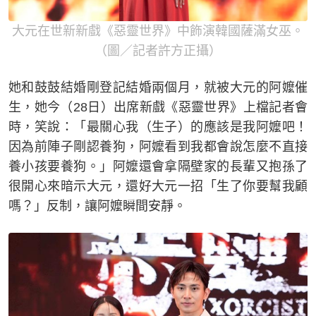
大元在世新新戲《惡靈世界》中飾演韓國薩滿女巫。
（圖／記者許方正攝）
她和鼓鼓結婚剛登記結婚兩個月，就被大元的阿嬤催
生，她今（28日）出席新戲《惡靈世界》上檔記者會
時，笑說：「最關心我（生子）的應該是我阿嬤吧！
因為前陣子剛認養狗，阿嬤看到我都會說怎麼不直接
養小孩要養狗。」阿嬤還會拿隔壁家的長輩又抱孫了
很開心來暗示大元，還好大元一招「生了你要幫我顧
嗎？」反制，讓阿嬤瞬間安靜。