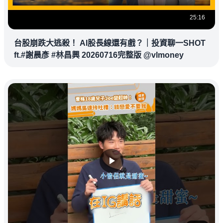
25:16
台股崩跌大逃殺！ AI股長線還有戲？｜投資聊一SHOT
ft.#謝晨彥 #林昌興 20260716完整版 @vlmoney