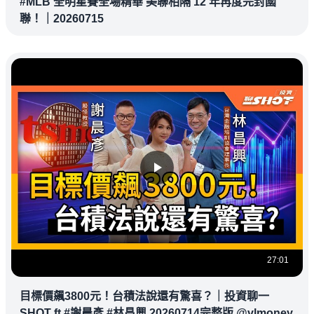
#MLB 全明星賽全場精華 美聯相隔 12 年再度完封國
聯！｜20260715
27:01
目標價飆3800元！台積法說還有驚喜？｜投資聊一
SHOT ft.#謝晨彥 #林昌興 20260714完整版 @vlmoney