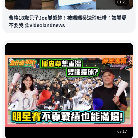
01:21
曹格18歲兒子Joe變超帥！被媽媽吳速玲吐槽：談戀愛
不要我 @videolandnews
09:17