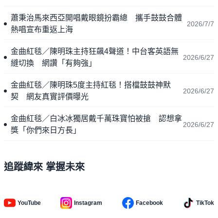
蕭秉治馬來西亞開唱戴眼鏡扮霸總 攜手鼓鼓合體
2026/7/7
熱唱宣布重返上海
金曲紅毯／陳明珠主持狂飆4聲道！中台客英語無
2026/6/27
縫切換 網讚「有夠強」
金曲紅毯／陳明珠5度主持紅毯！搭檔鼓鼓神默
2026/6/27
契 網友真實評價曝光
金曲紅毯／白冰冰獨居戴千萬珠寶怕被搶 認想拿
2026/6/27
獎「你們來日方長」
追蹤緯來 掌握未來
YouTube
Instagram
Facebook
TikTok