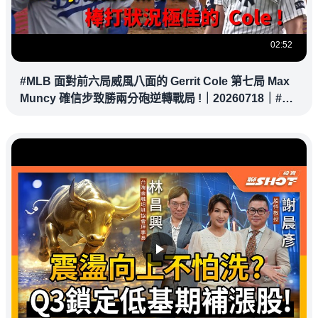
02:52
#MLB 面對前六局威風八面的 Gerrit Cole 第七局 Max
Muncy 確信步致勝兩分砲逆轉戰局 !｜20260718｜#洛
杉磯道奇