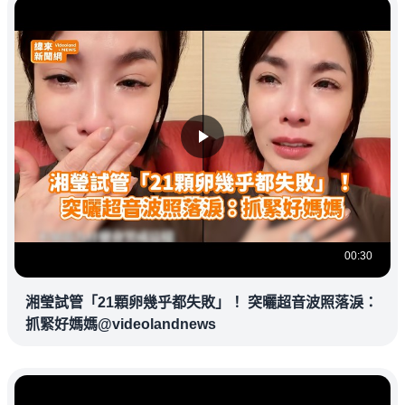
00:30
湘瑩試管「21顆卵幾乎都失敗」！ 突曬超音波照落淚：
抓緊好媽媽@videolandnews