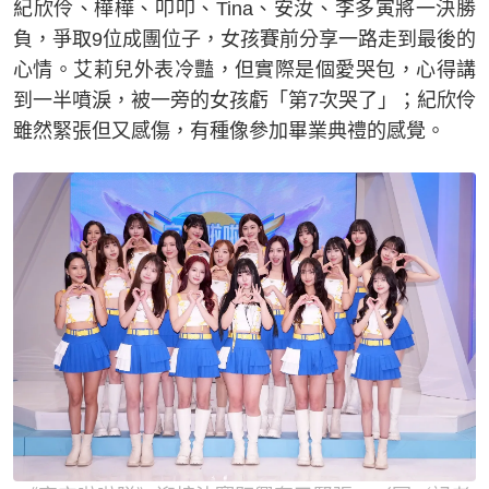
紀欣伶、樺樺、叩叩、Tina、安汝、李多寅將一決勝
負，爭取9位成團位子，女孩賽前分享一路走到最後的
心情。艾莉兒外表冷豔，但實際是個愛哭包，心得講
到一半噴淚，被一旁的女孩虧「第7次哭了」；紀欣伶
雖然緊張但又感傷，有種像參加畢業典禮的感覺。