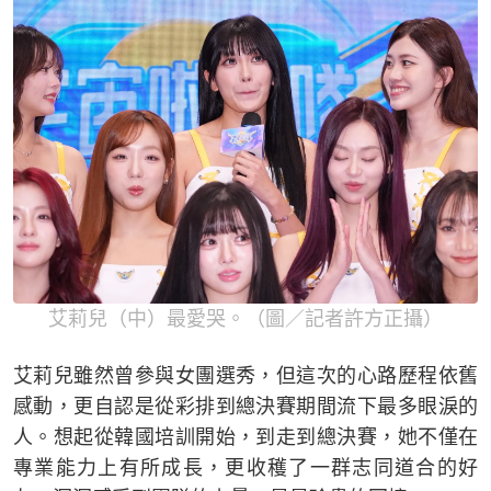
艾莉兒（中）最愛哭。（圖／記者許方正攝）
艾莉兒雖然曾參與女團選秀，但這次的心路歷程依舊
感動，更自認是從彩排到總決賽期間流下最多眼淚的
人。想起從韓國培訓開始，到走到總決賽，她不僅在
專業能力上有所成長，更收穫了一群志同道合的好