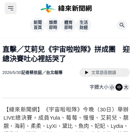
新聞
娛樂
體育
生活
首頁
即時
即時
財經
直擊／艾莉兒《宇宙啦啦隊》拼成團 迎
總決賽吐心裡話哭了
2026/5/30
記者蔡依庭／台北報導
文章語音朗讀
字體大小
小
中
大
【緯來新聞網】《宇宙啦啦隊》今晚（30日）舉辦
LIVE總決賽，成員Yula、莓莓、慢慢、艾莉兒、靚
靚、海莉、柔柔、LyXi、黛比、魚肉、妃妃、Lydia、