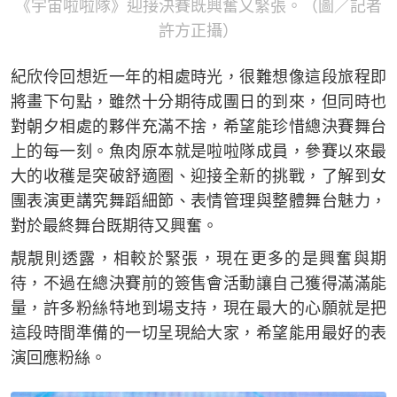
《宇宙啦啦隊》迎接決賽既興奮又緊張。（圖／記者
許方正攝）
紀欣伶回想近一年的相處時光，很難想像這段旅程即
將畫下句點，雖然十分期待成團日的到來，但同時也
對朝夕相處的夥伴充滿不捨，希望能珍惜總決賽舞台
上的每一刻。魚肉原本就是啦啦隊成員，參賽以來最
大的收穫是突破舒適圈、迎接全新的挑戰，了解到女
團表演更講究舞蹈細節、表情管理與整體舞台魅力，
對於最終舞台既期待又興奮。
靚靚則透露，相較於緊張，現在更多的是興奮與期
待，不過在總決賽前的簽售會活動讓自己獲得滿滿能
量，許多粉絲特地到場支持，現在最大的心願就是把
這段時間準備的一切呈現給大家，希望能用最好的表
演回應粉絲。