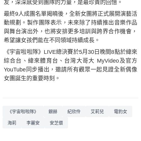
友，深深感受到團隊的力量，是最珍貴的回憶。
最終9人成團名單揭曉後，全新女團將正式展開演藝活
動規劃。製作團隊表示，未來除了持續推出音樂作品
與舞台演出外，也將安排更多培訓與跨界合作機會，
希望讓女孩們能在不同領域持續成長。
《宇宙啦啦隊》LIVE總決賽於5月30日晚間8點於緯來
綜合台、緯來體育台、台灣大哥大 MyVideo及官方
YouTube同步播出，邀請所有觀眾一起見證全新偶像
女團誕生的重要時刻。
《宇宙啦啦隊》
銀赫
紀欣伶
艾莉兒
電豹女
海莉
李麗安
安芝儇