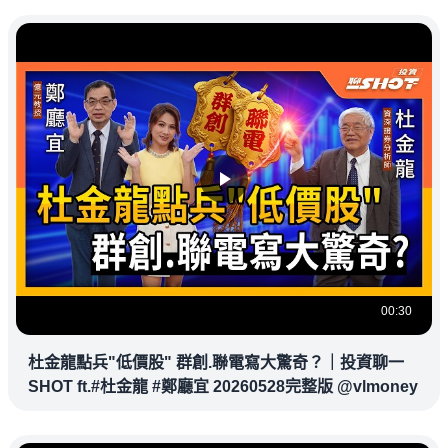
00:30
杜金龍點兵"低價股" 群創.聯電寫大驚奇？｜投資聊一
SHOT ft.#杜金龍 #鄭廳宜 20260528完整版 @vlmoney