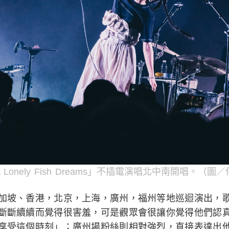
Lonely Fish Dreams」不插電演唱北中南開唱。（
加坡、香港，北京，上海，廣州，福州等地巡迴演出，
斷斷續續而覺得很害羞，可是觀眾會很讓你覺得他們認
享受這個時刻」；廣州場粉絲則相對強烈，直接表達出