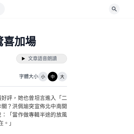
驚喜加場
文章語音朗讀
字體大小
小
中
大
獲好評，她也曾坦言進入「二
卡關？洪佩瑜突宣佈北中南開
玩笑說：「當作做專輯半途的放風
在。」