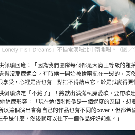
Lonely Fish Dreams」不插電演唱北中南開唱。（
洪佩瑜回應：「因為我們團隊每個都是大魔王等級的難
覺得沒那麼適合，有時候一開始被捨棄擺在一邊的，突
很享受，心裡是否也有一點捨不得結束它，於是就變得更
洪佩瑜決定「不藏了」！將獻出滿滿私房愛歌，要帶歌迷
年，她這麼形容：「現在這個階段像是一個過度的區間，想
以這個演出會有自己的作品也有不同的cover，但都希
在乎是什麼，然後就可以往下一個作品好好前進。」