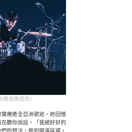
圖／何樂音樂提供）
歌聲療癒全亞洲歌迷，她回憶
真在聽你說話，「我被好好的
他們的想法，例如開演延遲，