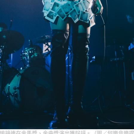
瑜接連在金馬獎、金曲獎演出獲好評。（圖／何樂音樂