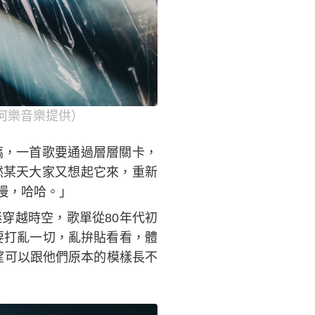
圖／何樂音樂提供）
搞，一首歌要通過層層關卡，
然某天大家又想起它來，重新
慢，哈哈。」
穿越時空，歌單從80年代初
要打亂一切，亂拚貼看看，體
望可以跟他們原本的模樣長不