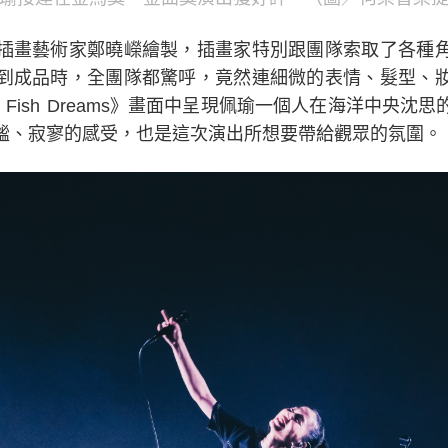
插畫藝術家鄭曉嶸繪製，插畫家特別跟團隊索取了各種
到成品時，全團隊都驚呼，竟然連細微的表情、髮型、
ly Fish Dreams》畫面中呈現佩瑜一個人在海洋中央
謐、寂寥的感受，也是這次演出所想要帶給觀眾的氛圍。