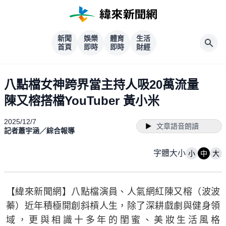
新聞
娛樂
體育
生活
首頁
即時
即時
財經
八點檔女神跨界當主持人吸20萬流量
陳又榕搭檔YouTuber 黃小米
2025/12/7
文章語音朗讀
記者蕭宇涵／綜合報導
字體大小
小
中
大
【緯來新聞網】八點檔演員、人氣網紅陳又榕（波波
蓁）近年積極開創斜槓人生，除了深耕戲劇與健身領
域，更與相識十多年的閨蜜、美妝生活風格