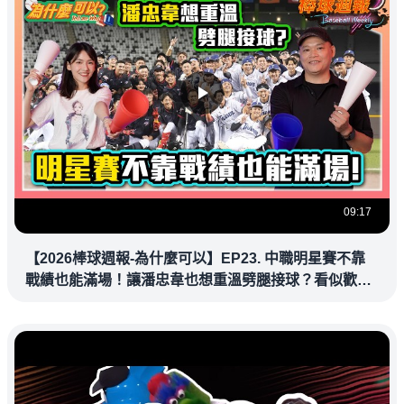
09:17
【2026棒球週報-為什麼可以】EP23. 中職明星賽不靠
戰績也能滿場！讓潘忠韋也想重溫劈腿接球？看似歡樂
教練都暗中觀察