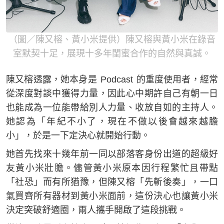
（圖／陳又榕、黃小米提供）陳又榕與黃小米在錄音
室默契十足，展現十多年閨蜜合作的自然與真誠。
陳又榕透露，她本身是 Podcast 的重度使用者，經常
從深度對談中獲得力量，因此心中期許自己有朝一日
也能成為一位能帶給別人力量、收放自如的主持人。
她認為「年紀不小了，現在不做以後會越來越膽
小」，於是一下定決心就開始行動。
她首先找來十幾年前一同以部落客身份出道的超級好
友黃小米壯膽。儘管黃小米原本因行程繁忙且帶點
「社恐」而有所猶豫，但陳又榕「先斬後奏」，一口
氣買齊所有器材到黃小米面前，這份決心也讓黃小米
決定突破舒適圈，兩人攜手開啟了這段挑戰。