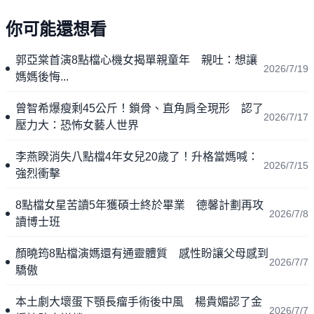
你可能還想看
郭亞棠首演8點檔心機女揭單親童年 親吐：想讓
2026/7/19
媽媽後悔...
曾智希爆瘦剩45公斤！鎖骨、直角肩全現形 認了
2026/7/17
壓力大：恐怖女藝人世界
李燕睽消失八點檔4年女兒20歲了！升格當媽喊：
2026/7/15
強烈衝擊
8點檔女星苦讀5年獲碩士終於畢業 德馨計劃再攻
2026/7/8
讀博士班
顏曉筠8點檔演媽還有通靈體質 感性盼讓父母感到
2026/7/7
驕傲
本土劇大壞蛋下顎長瘤手術後中風 楊貴媚認了金
2026/7/7