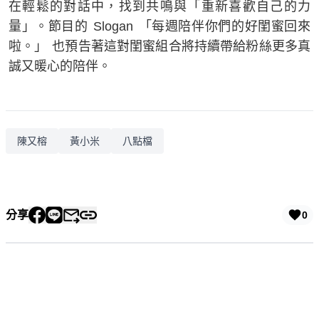
在輕鬆的對話中，找到共鳴與「重新喜歡自己的力
量」。節目的 Slogan 「每週陪伴你們的好閨蜜回來
啦。」 也預告著這對閨蜜組合將持續帶給粉絲更多真
誠又暖心的陪伴。
陳又榕
黃小米
八點檔
分享
0