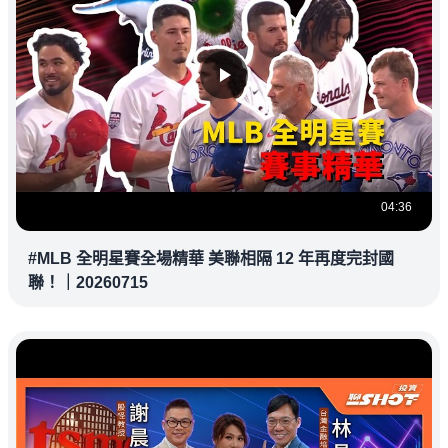
04:36
#MLB 全明星賽全場精華 美聯相隔 12 年再度完封國
聯！｜20260715