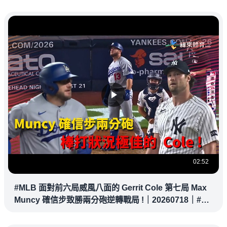
02:52
#MLB 面對前六局威風八面的 Gerrit Cole 第七局 Max
Muncy 確信步致勝兩分砲逆轉戰局 !｜20260718｜#洛
杉磯道奇