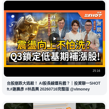
25:16
台股崩跌大逃殺！ AI股長線還有戲？｜投資聊一SHOT
ft.#謝晨彥 #林昌興 20260716完整版 @vlmoney