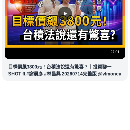
27:01
目標價飆3800元！台積法說還有驚喜？｜投資聊一
SHOT ft.#謝晨彥 #林昌興 20260714完整版 @vlmoney