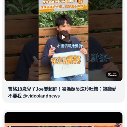
01:21
曹格18歲兒子Joe變超帥！被媽媽吳速玲吐槽：談戀愛
不要我 @videolandnews