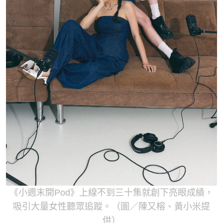
《小週末開Pod》上線不到三十集就創下亮眼成績，
吸引大量女性聽眾追蹤。（圖／陳又榕、黃小米提
供）