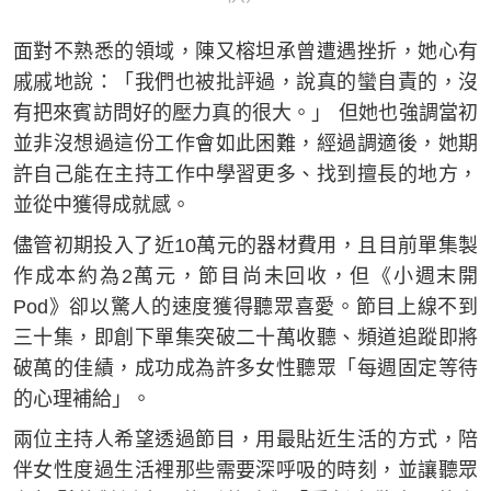
面對不熟悉的領域，陳又榕坦承曾遭遇挫折，她心有
戚戚地說：「我們也被批評過，說真的蠻自責的，沒
有把來賓訪問好的壓力真的很大。」 但她也強調當初
並非沒想過這份工作會如此困難，經過調適後，她期
許自己能在主持工作中學習更多、找到擅長的地方，
並從中獲得成就感。
儘管初期投入了近10萬元的器材費用，且目前單集製
作成本約為2萬元，節目尚未回收，但《小週末開
Pod》卻以驚人的速度獲得聽眾喜愛。節目上線不到
三十集，即創下單集突破二十萬收聽、頻道追蹤即將
破萬的佳績，成功成為許多女性聽眾「每週固定等待
的心理補給」。
兩位主持人希望透過節目，用最貼近生活的方式，陪
伴女性度過生活裡那些需要深呼吸的時刻，並讓聽眾