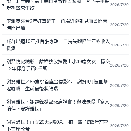
影／劉學義、孟子義首度合作古裝劇 互下毒手展
2026/7/20
現極致求生欲
李雅英來台2年好事近了！首場近距離見面會開賣
2026/7/20
時間出爐
兆群出道10年推首張專輯 自揭失戀陷半年零收入
2026/7/20
低潮
謝賢情史精彩！離婚狄波拉愛上小49歲女友 穩交
2026/7/20
12年傳分手費8千萬
謝賢離世／85歲奪首座金像影帝！謝賢4月被直擊
2026/7/20
喝咖啡 生前最後狀態曝
謝賢離世／謝霆鋒發聲悲痛證實！與妹妹曝「家人
2026/7/20
陪伴下安詳離世」
謝賢過世！再等20天迎90歲 拍一輩子戲5年前拿
2026/7/20
下首座影帝