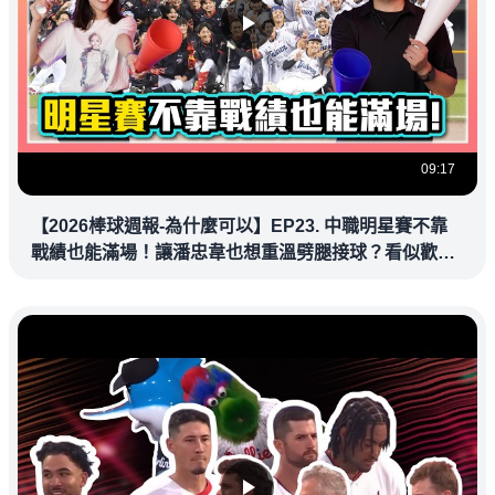
09:17
【2026棒球週報-為什麼可以】EP23. 中職明星賽不靠
戰績也能滿場！讓潘忠韋也想重溫劈腿接球？看似歡樂
教練都暗中觀察