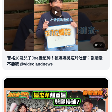
01:21
曹格18歲兒子Joe變超帥！被媽媽吳速玲吐槽：談戀愛
不要我 @videolandnews