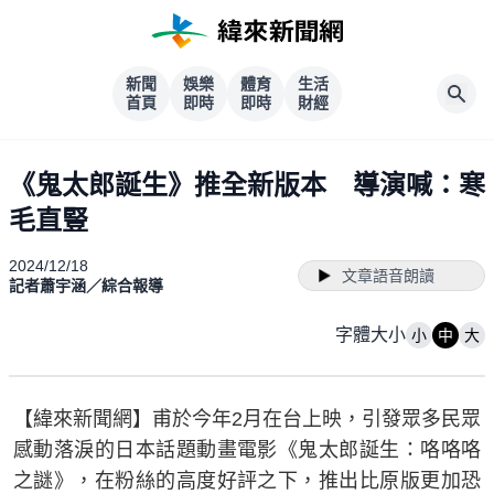
新聞
娛樂
體育
生活
首頁
即時
即時
財經
《鬼太郎誕生》推全新版本 導演喊：寒
毛直豎
2024/12/18
文章語音朗讀
記者蕭宇涵／綜合報導
字體大小
小
中
大
【緯來新聞網】甫於今年2月在台上映，引發眾多民眾
感動落淚的日本話題動畫電影《鬼太郎誕生：咯咯咯
之謎》，在粉絲的高度好評之下，推出比原版更加恐