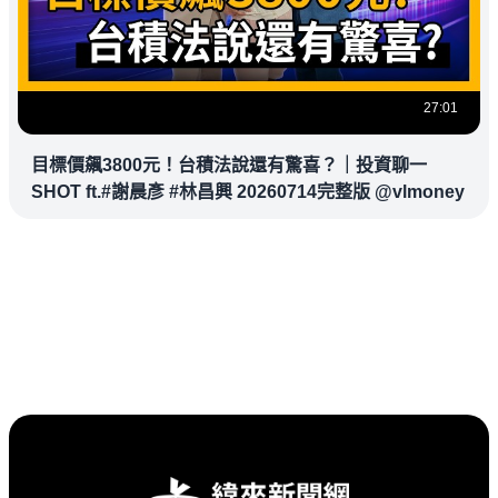
27:01
目標價飆3800元！台積法說還有驚喜？｜投資聊一
SHOT ft.#謝晨彥 #林昌興 20260714完整版 @vlmoney