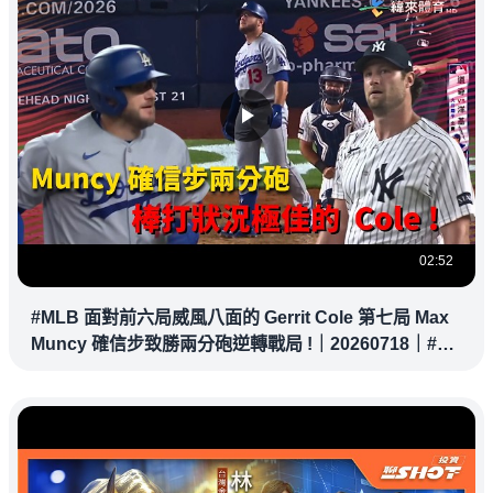
02:52
#MLB 面對前六局威風八面的 Gerrit Cole 第七局 Max
Muncy 確信步致勝兩分砲逆轉戰局 !｜20260718｜#洛
杉磯道奇