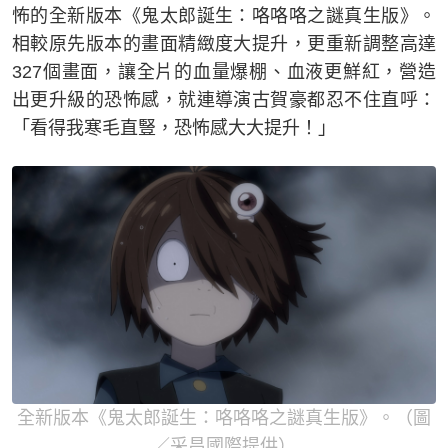
怖的全新版本《鬼太郎誕生：咯咯咯之謎真生版》。
相較原先版本的畫面精緻度大提升，更重新調整高達
327個畫面，讓全片的血量爆棚、血液更鮮紅，營造
出更升級的恐怖感，就連導演古賀豪都忍不住直呼：
「看得我寒毛直豎，恐怖感大大提升！」
全新版本《鬼太郎誕生：咯咯咯之謎真生版》。（圖
／采昌國際提供）