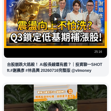
25:16
台股崩跌大逃殺！ AI股長線還有戲？｜投資聊一SHOT
ft.#謝晨彥 #林昌興 20260716完整版 @vlmoney