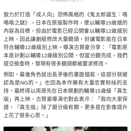
致力於打造「成人向」恐怖風格的《鬼太郎誕生：咯
咯咯之謎》，日本在原版製作時，便以輔導15歲級的
內容為目標，但由於電影已經公開會以輔導12歲級別
上映，因此讓劇組修改大量鏡頭，好讓電影能在日本
符合輔導12歲級別上映。導演古賀豪分享：「電影原
本是計劃以輔導12歲級別公開，但當分鏡完成，我們
提交檢查時，發現有很多鏡頭都被要求修改。
例如，最後角色拔出長矛後的畫面描寫，這部分就被
認為是NG的。」也因為本作擁有大量忠實粉絲的支
持，最終得以用原先在日本規劃的輔導15歲級「真生
版」再上映，古賀豪導演也對此表示：「我向大家保
證，『真生版』除了跟分級有關，更多是在影像提升
上花了很多心思。」