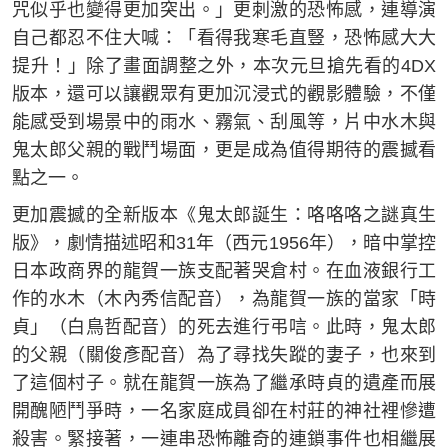
咒似乎也變得更加突出。」更刺激的恐怖感，連導演
自己都忍不住大喊：「看得我寒毛直豎，恐怖感大大
提升！」除了畫面調整之外，本次元旦搶先看的4DX
版本，還可以讓觀眾有更加沉浸式的觀影體驗，不僅
能感受到場景中的雨水、霧氣、刮風等，片中水木與
鬼太郎父親的戰鬥場面，更是成為值得期待的震撼看
點之一。
更加震撼的全新版本《鬼太郎誕生：咯咯咯之謎真生
版》，劇情描述昭和31年（西元1956年），暗中掌控
日本政商界的龍賀一族支配著哭倉村。在血液銀行工
作的水木（木內秀信配音），為龍賀一族的當家「時
貞」（白鳥哲配音）的死去進行弔唁。此時，鬼太郎
的父親（關俊彥配音）為了尋找失蹤的妻子，也來到
了這個村子。就在龍賀一族為了繼承時貞的遺產而展
開醜陋鬥爭時，一名家庭成員卻在村莊的神社裡慘遭
殺害。緊接著，一連串恐怖離奇的連鎖事件也相繼展