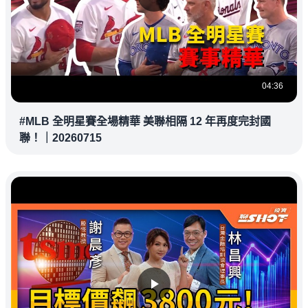
04:36
#MLB 全明星賽全場精華 美聯相隔 12 年再度完封國
聯！｜20260715